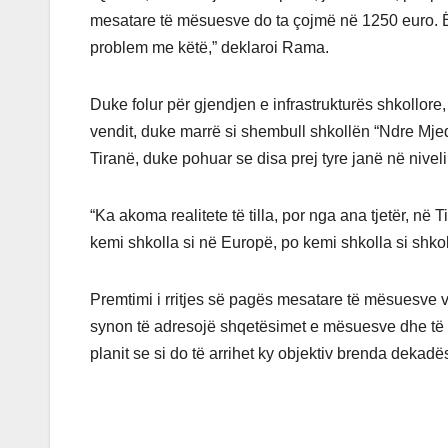
mesatare të mësuesve do ta çojmë në 1250 euro. Ë
problem me këtë,” deklaroi Rama.
Duke folur për gjendjen e infrastrukturës shkollore
vendit, duke marrë si shembull shkollën “Ndre Mjed
Tiranë, duke pohuar se disa prej tyre janë në nive
“Ka akoma realitete të tilla, por nga ana tjetër, n
kemi shkolla si në Europë, po kemi shkolla si shko
Premtimi i rritjes së pagës mesatare të mësuesve vj
synon të adresojë shqetësimet e mësuesve dhe të të
planit se si do të arrihet ky objektiv brenda dekadë