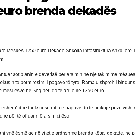
euro brenda dekadës
ntuar sot planin e qeverisë për arsimin në një takim me mësues
fokusin te përmirësimi i pagave të tyre. Rama u shpreh i bindur 
 mësuesve në Shqipëri do të arrijë në 1250 euro.
ë bëshëm” dhe theksoi se rritja e pagave do të ndikojë pozitivisht
e për të ofruar një arsim cilësor.
plani ynë është që në vitet e ardhshme brenda kësaj dekade, ne 