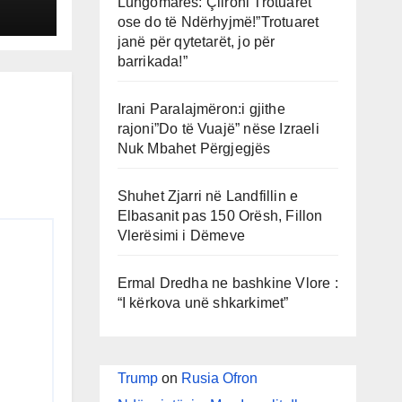
Lungomares: Çlironi Trotuaret
ose do të Ndërhyjmë!”Trotuaret
,
janë për qytetarët, jo për
barrikada!”
Irani Paralajmëron:i gjithe
rajoni”Do të Vuajë” nëse Izraeli
Nuk Mbahet Përgjegjës
Shuhet Zjarri në Landfillin e
Elbasanit pas 150 Orësh, Fillon
Vlerësimi i Dëmeve
Ermal Dredha ne bashkine Vlore :
“I kërkova unë shkarkimet”
Trump
on
Rusia Ofron