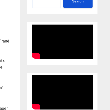
Search
it e
se
 në
pagën