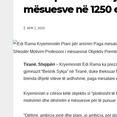
mësuesve në 1250 
APR 2, 2025
Tiranë, Shqipëri
– Kryeministri Edi Rama ka preza
gjimnazit “Besnik Sykja” në Tiranë, duke theksuar 
brenda dhjetë viteve të ardhshme, paga mesatare e
Kryeministri e cilësoi këtë objektiv si “plotësisht t
motivimin dhe dëshirën e mësuesve për të punuar dh
“Qëllimi, ambicia jonë dhe plani, jo ambicia, por 