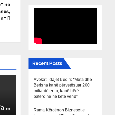
ë” në
asës,
-un”
Recent Posts
Avokati Idajet Beqiri: “Meta dhe
Berisha kanë përvetësuar 200
miliardë euro, kanë bërë
batërdinë në këtë vend”
ia e
Rama Kërcënon Bizneset e