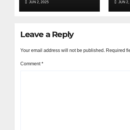
JUN 2, 2025
JUN 2,
votave në Tiranë
“Ku 
Leave a Reply
Your email address will not be published.
Required fi
Comment
*