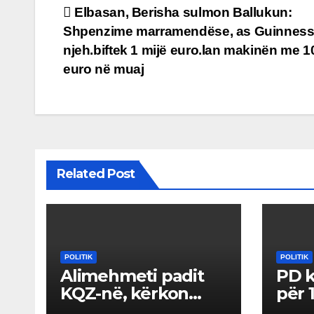
Post
Elbasan, Berisha sulmon Ballukun:
Shpenzime marramendëse, as Guinness 
navigation
njeh.biftek 1 mijë euro.lan makinën me 1
euro në muaj
Related Post
POLITIK
POLITIK
Alimehmeti padit
PD k
KQZ-në, kërkon
për 
rinumërimin e
voti