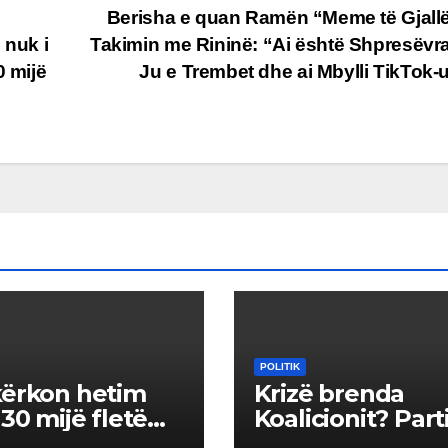
Berisha e quan Ramën “Meme të Gjall
nuk i
Takimin me Rininë: “Ai është Shpresëvr
0 mijë
Ju e Trembet dhe ai Mbylli TikTok
POLITIK
ërkon hetim
Krizë brenda
130 mijë fletë
Koalicionit? Part
mi të zhdukura:
Lirisë kërkon