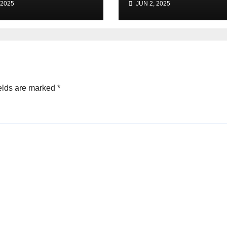
 2025
JUN 2, 2025
janë?”
rinumërimin e
votave në Kavajë
PD fiton
elds are marked
*