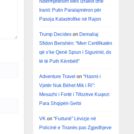
Ndërmjetësim Mes Izraelit dhe
Iranit: Putin Paralajmëron për
Pasoja Katastrofike në Rajon
Trump Decides
on
Demaliaj
Sfidon Berishën: “Merr Certifikatën
që s’ke Qenë Spiun i Sigurimit, do
të të Puth Këmbët!”
Adventure Travel
on
“Hasmi i
Vjetër Nuk Bëhet Mik i Ri”:
Mesazhi i Fortë i Tifozëve Kuqezi
Para Shqipëri-Serbi
VK
on
“Furtunë” Lëvizje në
Policinë e Tiranës pas Zgjedhjeve