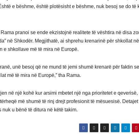
shtë e bëshme, është plotësisht e bëshme, nuk besoj se do të 
, Rama pranoi se ende ekzistojnë realitete të vështira në disa zo
a” në Shkodër. Megjithatë, ai shprehu krenarinë për shkollat në
lin e shkollave më të mira në Europë.
ë Tiranë, unë besoj që ne mund të jemi shumë krenarë për faktin s
llat më të mira në Europë,” tha Rama.
en në një kohë kur arsimi mbetet një nga prioritetet e qeverisë,
rheqë më shumë të rinj drejt profesionit të mësuesisë. Detajet
s nuk u bënë të ditura në këtë takim.