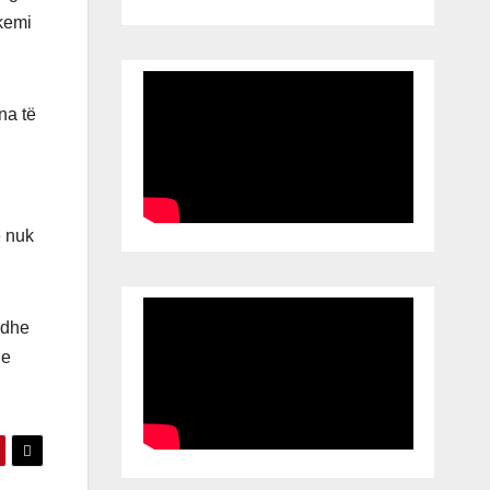
kemi
na të
e nuk
 dhe
 e