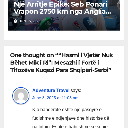
Një Arritje Epike: Seb Ponari
Vrapon 2750 km nga Anglia
në Shqipëri në Kujtim të
JUN 15, 2025
Babait të Tij
One thought on ““Hasmi i Vjetër Nuk
Bëhet Mik i Ri”: Mesazhi i Fortë i
Tifozëve Kuqezi Para Shqipëri-Serbi”
Adventure Travel
says:
June 8, 2025 at 11:08 am
Kjo banderolë është një pasqyrë e
fuqishme e ndjenjave dhe historisë që
na lidhin. Është e habitshme se si një