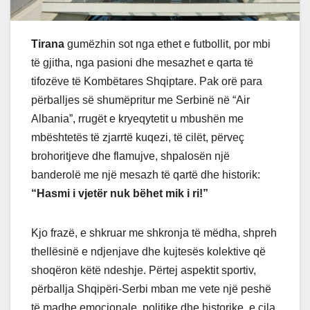
Tirana
gumëzhin sot nga ethet e futbollit, por mbi
të gjitha, nga pasioni dhe mesazhet e qarta të
tifozëve të Kombëtares Shqiptare. Pak orë para
përballjes së shumëpritur me Serbinë në “Air
Albania”, rrugët e kryeqytetit u mbushën me
mbështetës të zjarrtë kuqezi, të cilët, përveç
brohoritjeve dhe flamujve, shpalosën një
banderolë me një mesazh të qartë dhe historik:
“Hasmi i vjetër nuk bëhet mik i ri!”
Kjo frazë, e shkruar me shkronja të mëdha, shpreh
thellësinë e ndjenjave dhe kujtesës kolektive që
shoqëron këtë ndeshje. Përtej aspektit sportiv,
përballja Shqipëri-Serbi mban me vete një peshë
të madhe emocionale, politike dhe historike, e cila