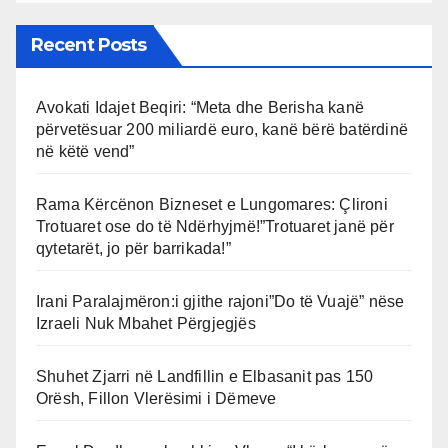
Recent Posts
Avokati Idajet Beqiri: “Meta dhe Berisha kanë
përvetësuar 200 miliardë euro, kanë bërë batërdinë
në këtë vend”
Rama Kërcënon Bizneset e Lungomares: Çlironi
Trotuaret ose do të Ndërhyjmë!”Trotuaret janë për
qytetarët, jo për barrikada!”
Irani Paralajmëron:i gjithe rajoni”Do të Vuajë” nëse
Izraeli Nuk Mbahet Përgjegjës
Shuhet Zjarri në Landfillin e Elbasanit pas 150
Orësh, Fillon Vlerësimi i Dëmeve