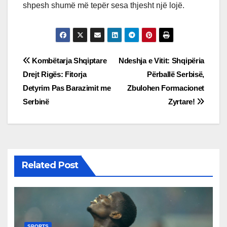
shpesh shumë më tepër sesa thjesht një lojë.
Post
Kombëtarja Shqiptare
Ndeshja e Vitit: Shqipëria
Drejt Rigës: Fitorja
Përballë Serbisë,
navigation
Detyrim Pas Barazimit me
Zbulohen Formacionet
Serbinë
Zyrtare!
Related Post
SPORTS