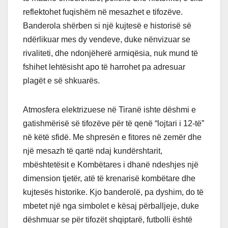
reflektohet fuqishëm në mesazhet e tifozëve.
Banderola shërben si një kujtesë e historisë së
ndërlikuar mes dy vendeve, duke nënvizuar se
rivaliteti, dhe ndonjëherë armiqësia, nuk mund të
fshihet lehtësisht apo të harrohet pa adresuar
plagët e së shkuarës.
Atmosfera elektrizuese në Tiranë ishte dëshmi e
gatishmërisë së tifozëve për të qenë “lojtari i 12-të”
në këtë sfidë. Me shpresën e fitores në zemër dhe
një mesazh të qartë ndaj kundërshtarit,
mbështetësit e Kombëtares i dhanë ndeshjes një
dimension tjetër, atë të krenarisë kombëtare dhe
kujtesës historike. Kjo banderolë, pa dyshim, do të
mbetet një nga simbolet e kësaj përballjeje, duke
dëshmuar se për tifozët shqiptarë, futbolli është