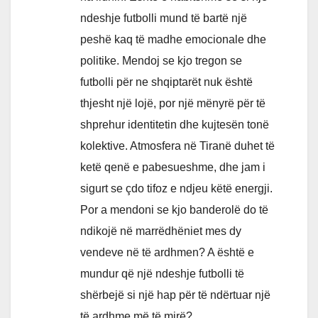
ndeshje futbolli mund të bartë një
peshë kaq të madhe emocionale dhe
politike. Mendoj se kjo tregon se
futbolli për ne shqiptarët nuk është
thjesht një lojë, por një mënyrë për të
shprehur identitetin dhe kujtesën tonë
kolektive. Atmosfera në Tiranë duhet të
ketë qenë e pabesueshme, dhe jam i
sigurt se çdo tifoz e ndjeu këtë energji.
Por a mendoni se kjo banderolë do të
ndikojë në marrëdhëniet mes dy
vendeve në të ardhmen? A është e
mundur që një ndeshje futbolli të
shërbejë si një hap për të ndërtuar një
të ardhme më të mirë?