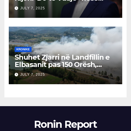
Izraeli Nuk Mbahet
JULY 7, 2025
Përgjegjës
KRONIKE
Shuhet Zjarri në Landfillin e
Elbasanit pas 150 Orësh,
Fillon Vlerësimi i Dëmeve
JULY 7, 2025
Ronin Report