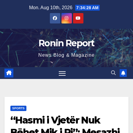
Skip
Mon. Aug 10th, 2026
7:34:30 AM
to
content
Ronin Report
News Blog & Magazine
SPORTS
“Hasmi i Vjetër Nuk
Bëhet Mik i Ri”: Mesazhi