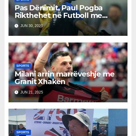
Pas Dënimit, Paul Pogba
Rikthehet në Futboll me
Monaco-n
JUN 30, 2025
SPORTS
Milani arrin marrëveshje me
Granit Xhakën
JUN 21, 2025
SPORTS