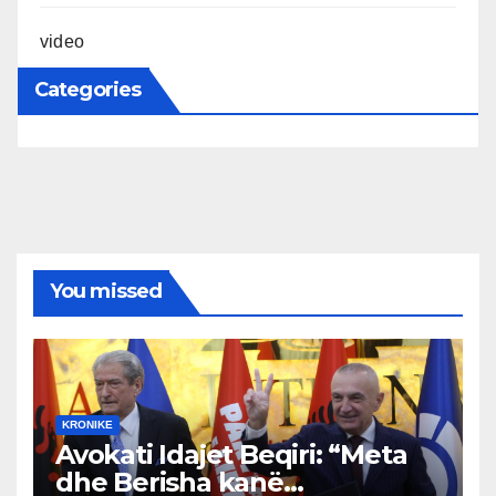
video
Categories
You missed
KRONIKE
Avokati Idajet Beqiri: “Meta
dhe Berisha kanë