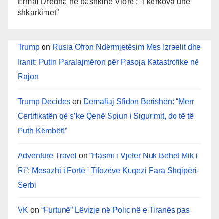
Ermal Dredha ne bashkine Vlore : “I kërkova unë
shkarkimet”
Trump
on
Rusia Ofron Ndërmjetësim Mes Izraelit dhe
Iranit: Putin Paralajmëron për Pasoja Katastrofike në
Rajon
Trump Decides
on
Demaliaj Sfidon Berishën: “Merr
Certifikatën që s’ke Qenë Spiun i Sigurimit, do të të
Puth Këmbët!”
Adventure Travel
on
“Hasmi i Vjetër Nuk Bëhet Mik i
Ri”: Mesazhi i Fortë i Tifozëve Kuqezi Para Shqipëri-
Serbi
VK
on
“Furtunë” Lëvizje në Policinë e Tiranës pas