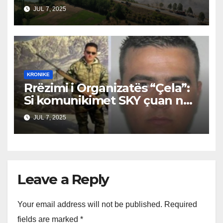
Vlerësimi i Dëmeve
JUL 7, 2025
KRONIKE
Rrëzimi i Organizatës “Çela”:
Si komunikimet SKY çuan në
prangosjen e bandës, Suel
JUL 7, 2025
Çela ende i lirë
Leave a Reply
Your email address will not be published.
Required
fields are marked
*