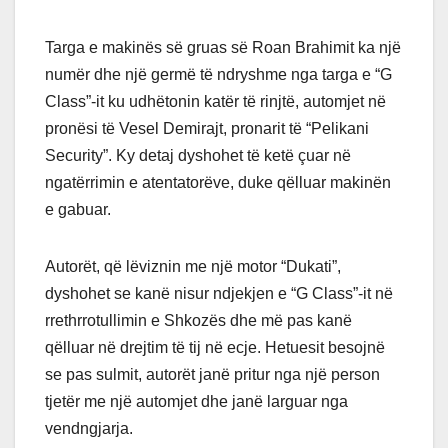
Targa e makinës së gruas së Roan Brahimit ka një
numër dhe një germë të ndryshme nga targa e “G
Class”-it ku udhëtonin katër të rinjtë, automjet në
pronësi të Vesel Demirajt, pronarit të “Pelikani
Security”. Ky detaj dyshohet të ketë çuar në
ngatërrimin e atentatorëve, duke qëlluar makinën
e gabuar.
Autorët, që lëviznin me një motor “Dukati”,
dyshohet se kanë nisur ndjekjen e “G Class”-it në
rrethrrotullimin e Shkozës dhe më pas kanë
qëlluar në drejtim të tij në ecje. Hetuesit besojnë
se pas sulmit, autorët janë pritur nga një person
tjetër me një automjet dhe janë larguar nga
vendngjarja.