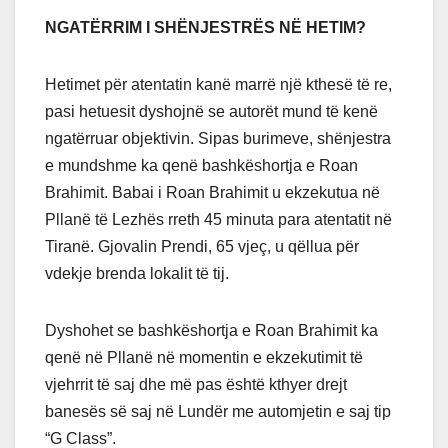
NGATËRRIM I SHËNJESTRËS NË HETIM?
Hetimet për atentatin kanë marrë një kthesë të re,
pasi hetuesit dyshojnë se autorët mund të kenë
ngatërruar objektivin. Sipas burimeve, shënjestra
e mundshme ka qenë bashkëshortja e Roan
Brahimit. Babai i Roan Brahimit u ekzekutua në
Pllanë të Lezhës rreth 45 minuta para atentatit në
Tiranë. Gjovalin Prendi, 65 vjeç, u qëllua për
vdekje brenda lokalit të tij.
Dyshohet se bashkëshortja e Roan Brahimit ka
qenë në Pllanë në momentin e ekzekutimit të
vjehrrit të saj dhe më pas është kthyer drejt
banesës së saj në Lundër me automjetin e saj tip
“G Class”.