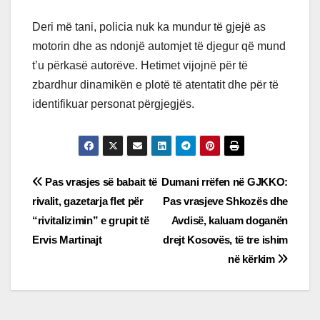
Deri më tani, policia nuk ka mundur të gjejë as
motorin dhe as ndonjë automjet të djegur që mund
t’u përkasë autorëve. Hetimet vijojnë për të
zbardhur dinamikën e plotë të atentatit dhe për të
identifikuar personat përgjegjës.
Post
Pas vrasjes së babait të
Dumani rrëfen në GJKKO:
rivalit, gazetarja flet për
Pas vrasjeve Shkozës dhe
navigation
“rivitalizimin” e grupit të
Avdisë, kaluam doganën
Ervis Martinajt
drejt Kosovës, të tre ishim
në kërkim