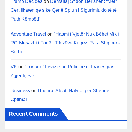
Trump Decides
on
Demaliaj Sfidon Berishën: “Merr
Certifikatën që s’ke Qenë Spiun i Sigurimit, do të të
Puth Këmbët!”
Adventure Travel
on
“Hasmi i Vjetër Nuk Bëhet Mik i
Ri”: Mesazhi i Fortë i Tifozëve Kuqezi Para Shqipëri-
Serbi
VK
on
“Furtunë” Lëvizje në Policinë e Tiranës pas
Zgjedhjeve
Business
on
Hudhra: Aleati Natyral për Shëndet
Optimal
Recent Comments