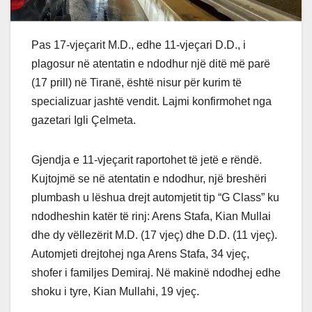
Pas 17-vjeçarit M.D., edhe 11-vjeçari D.D., i
plagosur në atentatin e ndodhur një ditë më parë
(17 prill) në Tiranë, është nisur për kurim të
specializuar jashtë vendit. Lajmi konfirmohet nga
gazetari Igli Çelmeta.
Gjendja e 11-vjeçarit raportohet të jetë e rëndë.
Kujtojmë se në atentatin e ndodhur, një breshëri
plumbash u lëshua drejt automjetit tip “G Class” ku
ndodheshin katër të rinj: Arens Stafa, Kian Mullai
dhe dy vëllezërit M.D. (17 vjeç) dhe D.D. (11 vjeç).
Automjeti drejtohej nga Arens Stafa, 34 vjeç,
shofer i familjes Demiraj. Në makinë ndodhej edhe
shoku i tyre, Kian Mullahi, 19 vjeç.