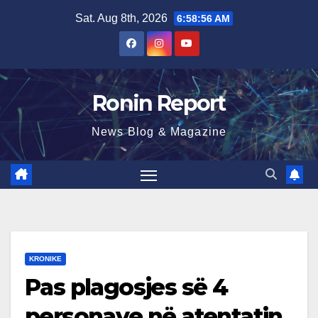
Skip
Sat. Aug 8th, 2026
6:58:57 AM
to
content
Ronin Report
News Blog & Magazine
KRONIKE
Pas plagosjes së 4
personave në atentatin