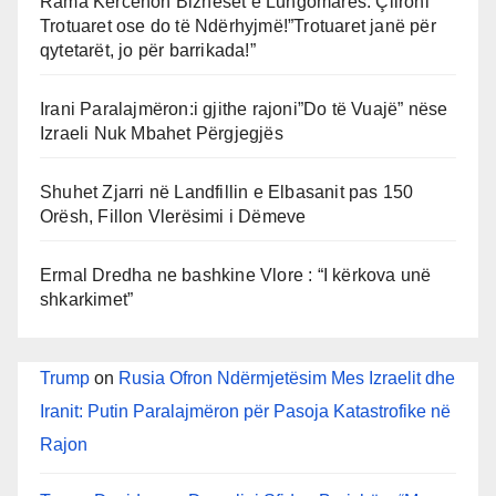
Rama Kërcënon Bizneset e Lungomares: Çlironi
Trotuaret ose do të Ndërhyjmë!”Trotuaret janë për
qytetarët, jo për barrikada!”
Irani Paralajmëron:i gjithe rajoni”Do të Vuajë” nëse
Izraeli Nuk Mbahet Përgjegjës
Shuhet Zjarri në Landfillin e Elbasanit pas 150
Orësh, Fillon Vlerësimi i Dëmeve
Ermal Dredha ne bashkine Vlore : “I kërkova unë
shkarkimet”
Trump
on
Rusia Ofron Ndërmjetësim Mes Izraelit dhe
Iranit: Putin Paralajmëron për Pasoja Katastrofike në
Rajon