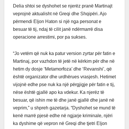
Delia shtoi se dyshohet se njerëz pranë Martinajt
veprojnë aktualisht në Greqi dhe Shqipëri. Ajo
përmendi Eljon Haton si një nga personat e
besuar të tij, ndaj të cilit janë ndërmarrë disa
operacione arrestimi, por pa sukses.
“Jo vetëm që nuk ka patur version zyrtar për fatin e
Martinaj, por vazhdon të jetë në kërkim për dhe në
hetim dy dosje ‘Metamorfoza’ dhe ‘Revanshi’, që
është organizator dhe urdhërues vrasjesh. Hetimet
vijojnë edhe pse nuk ka një përgjigje për fatin e tij,
nëse është gjallë apo ka vdekur. Ka njerëz të
besuar, që ishin me të dhe janë gjallë dhe janë në
veprim,” u shpreh gazetarja. “Dyshohet se mund të
kenë marrë pjesë edhe në ngjarje kriminale, njëri
ka dyshime që vepron në Greqi dhe tjetri Eljon