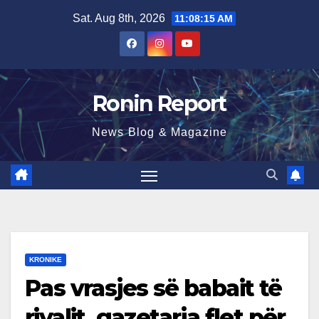
Skip
Sat. Aug 8th, 2026
11:08:16 AM
to
content
Ronin Report
News Blog & Magazine
KRONIKE
Pas vrasjes së babait të
rivalit, gazetarja flet për