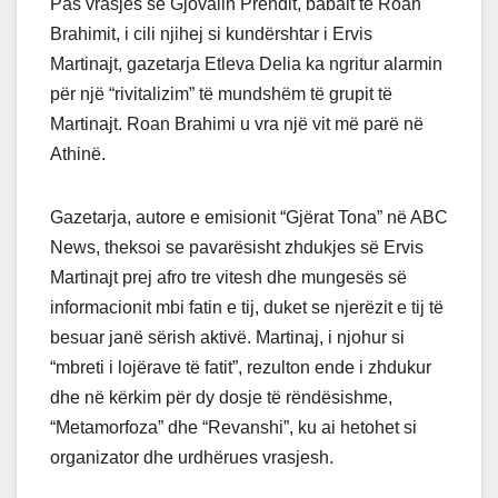
Pas vrasjes së Gjovalin Prendit, babait të Roan
Brahimit, i cili njihej si kundërshtar i Ervis
Martinajt, gazetarja Etleva Delia ka ngritur alarmin
për një “rivitalizim” të mundshëm të grupit të
Martinajt. Roan Brahimi u vra një vit më parë në
Athinë.
Gazetarja, autore e emisionit “Gjërat Tona” në ABC
News, theksoi se pavarësisht zhdukjes së Ervis
Martinajt prej afro tre vitesh dhe mungesës së
informacionit mbi fatin e tij, duket se njerëzit e tij të
besuar janë sërish aktivë. Martinaj, i njohur si
“mbreti i lojërave të fatit”, rezulton ende i zhdukur
dhe në kërkim për dy dosje të rëndësishme,
“Metamorfoza” dhe “Revanshi”, ku ai hetohet si
organizator dhe urdhërues vrasjesh.