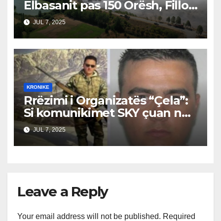
Elbasanit pas 150 Orësh, Fillon
Vlerësimi i Dëmeve
JUL 7, 2025
KRONIKE
Rrëzimi i Organizatës “Çela”:
Si komunikimet SKY çuan në
prangosjen e bandës, Suel
JUL 7, 2025
Çela ende i lirë
Leave a Reply
Your email address will not be published.
Required