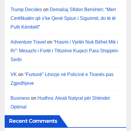
Trump Decides
on
Demaliaj Sfidon Berishën: “Merr
Certifikatën që s’ke Qenë Spiun i Sigurimit, do të të
Puth Këmbët!”
Adventure Travel
on
“Hasmi i Vjetër Nuk Bëhet Mik i
Ri”: Mesazhi i Fortë i Tifozëve Kuqezi Para Shqipëri-
Serbi
VK
on
“Furtunë” Lëvizje në Policinë e Tiranës pas
Zgjedhjeve
Business
on
Hudhra: Aleati Natyral për Shëndet
Optimal
Recent Comments