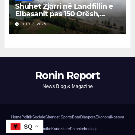
Shuhet Zjarri në Landfillin e
Elbasanit pas 150 Orësh,
Fillon Vlerësimi i Dëmeve
JULY 7, 2025
Ronin Report
News Blog & Magazine
Home
Politik
Sociale
Shendeti
Sports
Bota
Diaspora
Ekonomi
Kosova
SQ
Kronike
Kuriozitete
Rajoni
teknologji