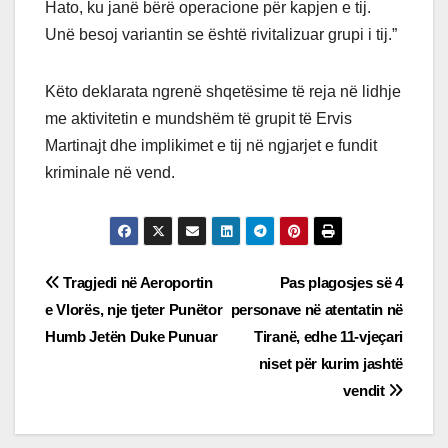
Hato, ku janë bërë operacione për kapjen e tij.
Unë besoj variantin se është rivitalizuar grupi i tij.”
Këto deklarata ngrenë shqetësime të reja në lidhje
me aktivitetin e mundshëm të grupit të Ervis
Martinajt dhe implikimet e tij në ngjarjet e fundit
kriminale në vend.
Post
Tragjedi në Aeroportin
Pas plagosjes së 4
e Vlorës, nje tjeter Punëtor
personave në atentatin në
navigation
Humb Jetën Duke Punuar
Tiranë, edhe 11-vjeçari
niset për kurim jashtë
vendit