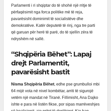
Parlamenti i ri shqiptar do të shohë një rritje të
përfaqësimit nga forca politike më të reja,
pavarësisht dominimit të socialistëve dhe
demokratëve. Katër deputetë të rinj, nga tre parti
që garuan për herë të parë, do të sjellin zëra të
ndryshëm në sallë.
“Shqipëria Bëhet”: Lapaj
drejt Parlamentit,
pavarësisht bastit
Nisma Shqipëria Bëhet
, edhe pse grumbulloi mbi
64 mijë vota në nivel kombëtar, arriti të sigurojë
vetëm një mandat në Tiranë. Fillimisht, Ana Dajko
ishte e para në listën fikse, por sipas marrëveshjes
së koalicionit, ajo pritet të dorëhiqet. Kjo hap