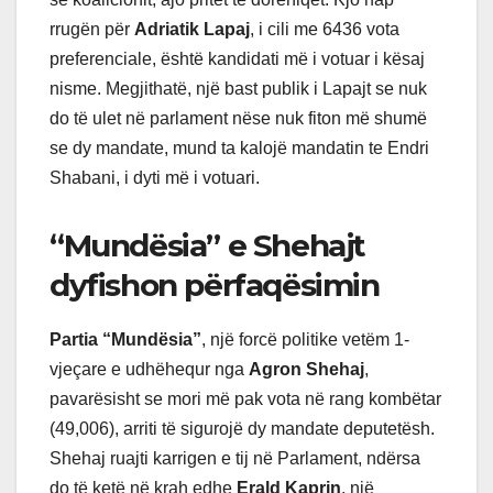
rrugën për
Adriatik Lapaj
, i cili me 6436 vota
preferenciale, është kandidati më i votuar i kësaj
nisme. Megjithatë, një bast publik i Lapajt se nuk
do të ulet në parlament nëse nuk fiton më shumë
se dy mandate, mund ta kalojë mandatin te Endri
Shabani, i dyti më i votuari.
“Mundësia” e Shehajt
dyfishon përfaqësimin
Partia “Mundësia”
, një forcë politike vetëm 1-
vjeçare e udhëhequr nga
Agron Shehaj
,
pavarësisht se mori më pak vota në rang kombëtar
(49,006), arriti të sigurojë dy mandate deputetësh.
Shehaj ruajti karrigen e tij në Parlament, ndërsa
do të ketë në krah edhe
Erald Kaprin
, një