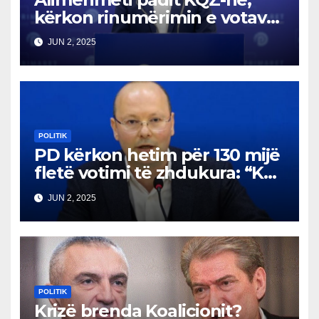
kërkon rinumërimin e votave
në Tiranë
JUN 2, 2025
POLITIK
PD kërkon hetim për 130 mijë
fletë votimi të zhdukura: “Ku
janë?”
JUN 2, 2025
POLITIK
Krizë brenda Koalicionit?