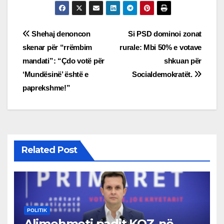
Post
Shehaj denoncon
Si PSD dominoi zonat
skenar për “rrëmbim
rurale: Mbi 50% e votave
navigation
mandati”: “Çdo votë për
shkuan për
‘Mundësinë’ është e
Socialdemokratët.
paprekshme!”
Related Post
POLITIK
Alimehmeti padit KQZ-në,