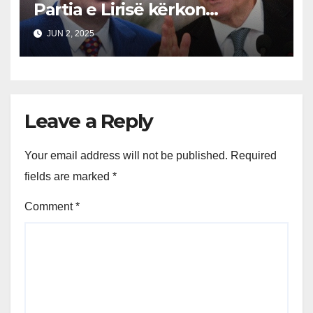
Partia e Lirisë kërkon
rinumërimin e votave në
JUN 2, 2025
Kavajë, PD fiton
Leave a Reply
Your email address will not be published.
Required
fields are marked
*
Comment
*