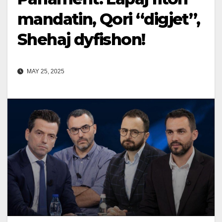
mandatin, Qori “digjet”,
Shehaj dyfishon!
MAY 25, 2025