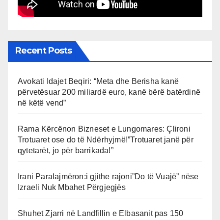
Recent Posts
Avokati Idajet Beqiri: “Meta dhe Berisha kanë
përvetësuar 200 miliardë euro, kanë bërë batërdinë
në këtë vend”
Rama Kërcënon Bizneset e Lungomares: Çlironi
Trotuaret ose do të Ndërhyjmë!”Trotuaret janë për
qytetarët, jo për barrikada!”
Irani Paralajmëron:i gjithe rajoni”Do të Vuajë” nëse
Izraeli Nuk Mbahet Përgjegjës
Shuhet Zjarri në Landfillin e Elbasanit pas 150