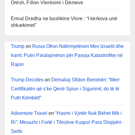
Orësh, Fillon Vlerësimi i Dëmeve
Ermal Dredha ne bashkine Vlore : “I kërkova unë
shkarkimet”
Trump
on
Rusia Ofron Ndërmjetësim Mes Izraelit dhe
Iranit: Putin Paralajmëron për Pasoja Katastrofike në
Rajon
Trump Decides
on
Demaliaj Sfidon Berishën: “Merr
Certifikatën që s’ke Qenë Spiun i Sigurimit, do të të
Puth Këmbët!”
Adventure Travel
on
“Hasmi i Vjetër Nuk Bëhet Mik i
Ri”: Mesazhi i Fortë i Tifozëve Kuqezi Para Shqipëri-
Serbi