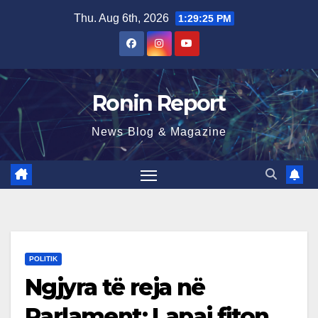
Skip
Thu. Aug 6th, 2026
1:29:26 PM
to
content
Ronin Report
News Blog & Magazine
POLITIK
Ngjyra të reja në
Parlament: Lapaj fiton