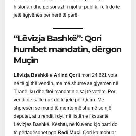
historian dhe personazh i njohur publik, i cili do të
jetë ligjvënës për herë të parë.
“Lëvizja Bashkë”: Qori
humbet mandatin, dërgon
Muçin
Lëvizja Bashkë
e
Arlind Qorit
mori 24,621 vota
në të gjithë vendin, me më shumë se gjysmën në
Tiranë, ku dhe fitoi mandatin e saj të vetëm. Por
vendi në sallë nuk do të jetë për Qorin. Me
shpresën se mund të merrte më shumë se një
deputet, ai u rendit i dyti në listën e fiksuar të
Lëvizjes Bashkë. Kështu, në Kuvend kjo parti do
të përfaqësohet nga
Redi Muçi
. Qori ka mohuar