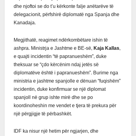
dhe njoftoi se do t’u kërkonte falje anëtarëve të
delegacionit, përfshirë diplomatë nga Spanja dhe
Kanadaja.
Megjithatë, reagimet ndërkombëtare ishin të
ashpra. Ministrja e Jashtme e BE-së,
Kaja Kallas
,
e quajti incidentin “të papranueshëm”, duke
theksuar se “çdo kërcënim ndaj jetës së
diplomatëve është i papranueshëm”. Burime nga
ministria e jashtme spanjolle e dënuan “fuqishëm”
incidentin, duke konfirmuar se një diplomat
spanjoll në grup ishte mirë dhe se po
koordinoheshin me vendet e tjera të prekura për
një përgjigje të përbashkët.
IDF ka nisur një hetim për ngjarjen, dhe