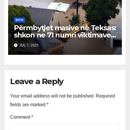
BOTA
Përmbytjet masive në Teksas:
shkon ne 71 numri viktimave…
JUL 7, 2025
Leave a Reply
Your email address will not be published.
Required
fields are marked
*
Comment
*