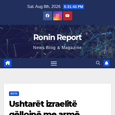
Skip
Sat. Aug 8th, 2026
5:31:44 PM
to
content
Ronin Report
News Blog & Magazine
BOTA
Ushtarët izraelitë
qëllojnë me armë