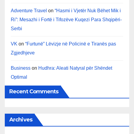
Adventure Travel
on
“Hasmi i Vjetër Nuk Bëhet Mik i
Ri”: Mesazhi i Fortë i Tifozëve Kuqezi Para Shqipëri-
Serbi
VK
on
“Furtunë” Lëvizje në Policinë e Tiranës pas
Zgjedhjeve
Business
on
Hudhra: Aleati Natyral për Shëndet
Optimal
Recent Comments
Archives