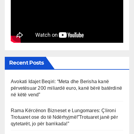
Recent Posts
Avokati Idajet Beqiri: “Meta dhe Berisha kanë
përvetësuar 200 miliardë euro, kanë bërë batërdinë
në këtë vend”
Rama Kërcënon Bizneset e Lungomares: Çlironi
Trotuaret ose do të Ndërhyjmë!”Trotuaret janë për
qytetarët, jo për barrikada!”