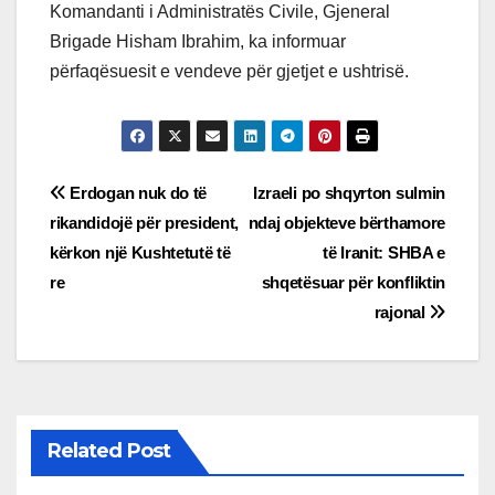
Komandanti i Administratës Civile, Gjeneral
Brigade Hisham Ibrahim, ka informuar
përfaqësuesit e vendeve për gjetjet e ushtrisë.
Post
Erdogan nuk do të
Izraeli po shqyrton sulmin
rikandidojë për president,
ndaj objekteve bërthamore
navigation
kërkon një Kushtetutë të
të Iranit: SHBA e
re
shqetësuar për konfliktin
rajonal
Related Post