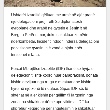
Ushtarët izraelitë qëlluan me armë në ajër pranë
një delegacioni prej rreth 25 diplomatësh
evropianë dhe arabë në qytetin e
Jeninit
në
Bregun Perëndimor, duke shkaktuar zemërim
ndërkombëtar. Incidenti ndodhi ndërsa delegacioni
po vizitonte qytetin, një zonë e njohur për
tensionet e larta.
Forcat Mbrojtëse Izraelite (IDF) thanë se hyrja e
delegacionit ishte koordinuar paraprakisht, por ata
kishin devijuar nga rruga e miratuar dhe kishin
hyrë në një zonë të ndaluar. Sipas IDF-së, të
shtënat në ajër kishin për qëllim t’i largonin nga
zona, pa shkaktuar dëme apo viktima. IDF ka
shprehur keqardhje për shqetësimin e shkaktuar