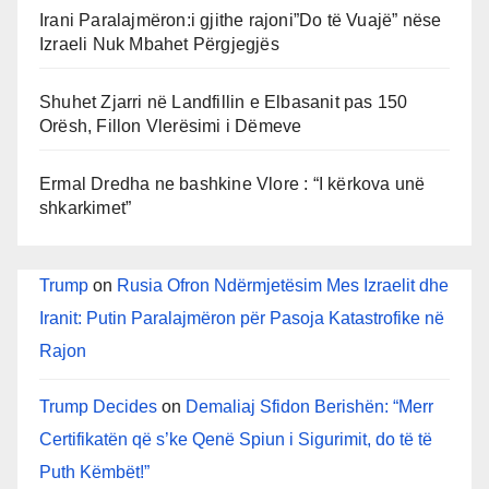
Irani Paralajmëron:i gjithe rajoni”Do të Vuajë” nëse
Izraeli Nuk Mbahet Përgjegjës
Shuhet Zjarri në Landfillin e Elbasanit pas 150
Orësh, Fillon Vlerësimi i Dëmeve
Ermal Dredha ne bashkine Vlore : “I kërkova unë
shkarkimet”
Trump
on
Rusia Ofron Ndërmjetësim Mes Izraelit dhe
Iranit: Putin Paralajmëron për Pasoja Katastrofike në
Rajon
Trump Decides
on
Demaliaj Sfidon Berishën: “Merr
Certifikatën që s’ke Qenë Spiun i Sigurimit, do të të
Puth Këmbët!”