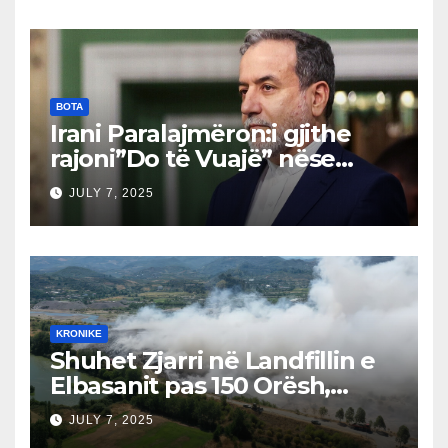
për qytetarët, jo për
barrikada!”
BOTA
Irani Paralajmëron:i gjithe
rajoni”Do të Vuajë” nëse
Izraeli Nuk Mbahet
JULY 7, 2025
Përgjegjës
KRONIKE
Shuhet Zjarri në Landfillin e
Elbasanit pas 150 Orësh,
Fillon Vlerësimi i Dëmeve
JULY 7, 2025