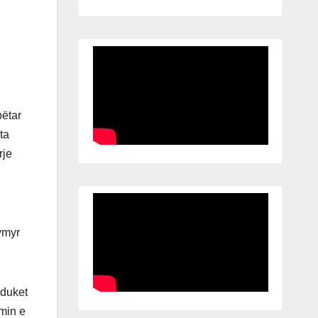
bëtar
ta
rje
ymyr
 duket
imin e