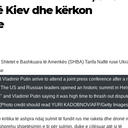
në Kiev dhe kërkon
e
ladimir Putin arrive to attend a joint press conference after a 
 - The US and Russian leaders opened an historic summit in Hels
 and Vladimir Putin saying it was high time to thrash out dispu
 (Photo credit should read YURI KADOBNOV/AFP/Getty Images
ritika të ashpra ndaj sulmit të fundit rus me raketa dhe dronë 
shprehu shqetësimin e tij për sulmin, duke e cilësuar atë si të