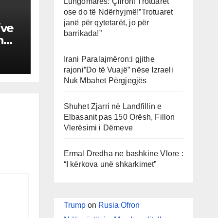
Lungomares: Çlironi Trotuaret
ose do të Ndërhyjmë!”Trotuaret
janë për qytetarët, jo për
ive
barrikada!”
n
Irani Paralajmëron:i gjithe
rajoni”Do të Vuajë” nëse Izraeli
Nuk Mbahet Përgjegjës
Shuhet Zjarri në Landfillin e
Elbasanit pas 150 Orësh, Fillon
Vlerësimi i Dëmeve
Ermal Dredha ne bashkine Vlore :
“I kërkova unë shkarkimet”
Trump
on
Rusia Ofron