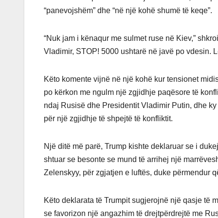
“panevojshëm” dhe “në një kohë shumë të keqe”.
“Nuk jam i kënaqur me sulmet ruse në Kiev,” shkr
Vladimir, STOP! 5000 ushtarë në javë po vdesin. L
Këto komente vijnë në një kohë kur tensionet midi
po kërkon me ngulm një zgjidhje paqësore të konflik
ndaj Rusisë dhe Presidentit Vladimir Putin, dhe ky a
për një zgjidhje të shpejtë të konfliktit.
Një ditë më parë, Trump kishte deklaruar se i du
shtuar se besonte se mund të arrihej një marrëvesh
Zelenskyy, për zgjatjen e luftës, duke përmendur q
Këto deklarata të Trumpit sugjerojnë një qasje të 
se favorizon një angazhim të drejtpërdrejtë me Rusi