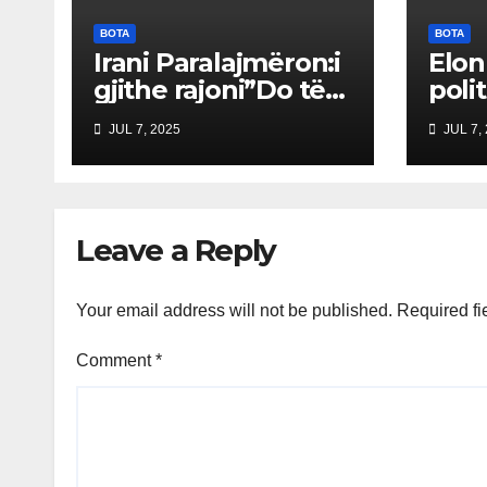
BOTA
BOTA
Irani Paralajmëron:i
Elon
gjithe rajoni”Do të
poli
Vuajë” nëse Izraeli
“Par
JUL 7, 2025
JUL 7,
Nuk Mbahet
Ame
Përgjegjës
drej
treg
shqe
Leave a Reply
Your email address will not be published.
Required fi
Comment
*