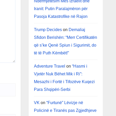
Ndërmjetësim Mes Izraelit dhe
Iranit: Putin Paralajmëron për
Pasoja Katastrofike në Rajon
Trump Decides
on
Demaliaj
Sfidon Berishën: “Merr Certifikatën
që s’ke Qenë Spiun i Sigurimit, do
të të Puth Këmbët!”
Adventure Travel
on
“Hasmi i
Vjetër Nuk Bëhet Mik i Ri”:
Mesazhi i Fortë i Tifozëve Kuqezi
Para Shqipëri-Serbi
VK
on
“Furtunë” Lëvizje në
Policinë e Tiranës pas Zgjedhjeve