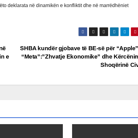
këto deklarata në dinamikën e konfliktit dhe në marrëdhëniet
në
SHBA kundër gjobave të BE-së për “Apple
in e
“Meta”:”Zhvatje Ekonomike” dhe Kërcëni
Shoqërinë Civ