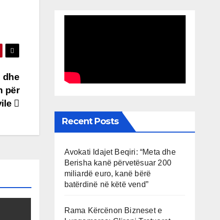
” dhe
m për
ile
Recent Posts
Avokati Idajet Beqiri: “Meta dhe
Berisha kanë përvetësuar 200
miliardë euro, kanë bërë
batërdinë në këtë vend”
Rama Kërcënon Bizneset e