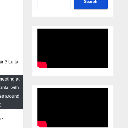
Search
meeting at
inki, with
tes around
)
në