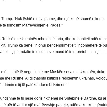
oi Trump. “Nuk është e nevojshme, dhe një kohë shumë e keqe.
e të firmosim Marrëveshjen e Paqes!”
s Rusisë dhe Ukrainës mbeten të larta, dhe komuniteti ndërkom
tit. Trump ka qenë i njohur për qëndrimet e tij ndonjëherë të bu
pel i tij për ndalimin e sulmeve mund të interpretohet si një thir
kej më e lehtë të negocionte me Moskën sesa me Ukrainën, duke
je me Rusinë. Ai gjithashtu kritikoi Presidentin ukrainas, Volod
ëndrimin e tij të palëkundur mbi Krimenë.
mundshme të tij nëse do të rikthehej në Shtëpinë e Bardhë, ku ai
në për të arritur një marrëveshje paqeje, ndërsa kritikon qëndr