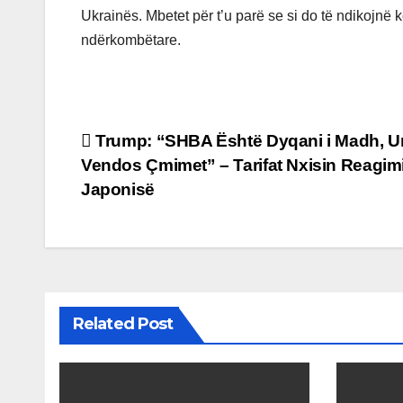
Ukrainës. Mbetet për t’u parë se si do të ndikojnë 
ndërkombëtare.
Post
Trump: “SHBA Është Dyqani i Madh, U
Vendos Çmimet” – Tarifat Nxisin Reagim
navigation
Japonisë
Related Post