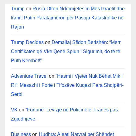
Trump
on
Rusia Ofron Ndërmjetësim Mes Izraelit dhe
Iranit: Putin Paralajmëron për Pasoja Katastrofike në
Rajon
Trump Decides
on
Demaliaj Sfidon Berishën: “Merr
Certifikatën që s’ke Qenë Spiun i Sigurimit, do të të
Puth Këmbët!”
Adventure Travel
on
“Hasmi i Vjetër Nuk Bëhet Mik i
Ri”: Mesazhi i Fortë i Tifozëve Kuqezi Para Shqipëri-
Serbi
VK
on
“Furtunë” Lëvizje në Policinë e Tiranës pas
Zgjedhjeve
Business
on
Hudhra: Aleati Natyral për Shëndet