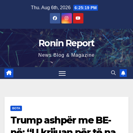
Skip
Thu. Aug 6th, 2026
6:25:20 PM
to
content
Ronin Report
News Blog & Magazine
BOTA
Trump ashpër me BE-
në: “U krijuan për të na