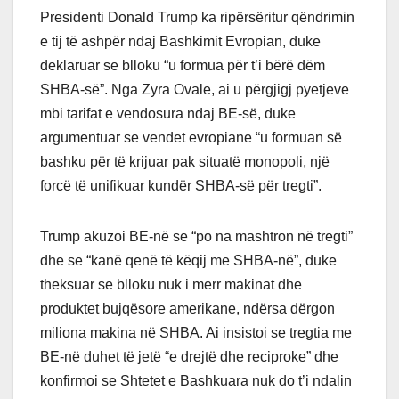
Presidenti Donald Trump ka ripërsëritur qëndrimin
e tij të ashpër ndaj Bashkimit Evropian, duke
deklaruar se blloku “u formua për t’i bërë dëm
SHBA-së”. Nga Zyra Ovale, ai u përgjigj pyetjeve
mbi tarifat e vendosura ndaj BE-së, duke
argumentuar se vendet evropiane “u formuan së
bashku për të krijuar pak situatë monopoli, një
forcë të unifikuar kundër SHBA-së për tregti”.
Trump akuzoi BE-në se “po na mashtron në tregti”
dhe se “kanë qenë të këqij me SHBA-në”, duke
theksuar se blloku nuk i merr makinat dhe
produktet bujqësore amerikane, ndërsa dërgon
miliona makina në SHBA. Ai insistoi se tregtia me
BE-në duhet të jetë “e drejtë dhe reciproke” dhe
konfirmoi se Shtetet e Bashkuara nuk do t’i ndalin