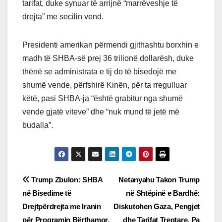
tarifat, duke synuar të arrijnë “marrëveshje të
drejta” me secilin vend.
Presidenti amerikan përmendi gjithashtu borxhin e
madh të SHBA-së prej 36 trilionë dollarësh, duke
thënë se administrata e tij do të bisedojë me
shumë vende, përfshirë Kinën, për ta rregulluar
këtë, pasi SHBA-ja “është grabitur nga shumë
vende gjatë viteve” dhe “nuk mund të jetë më
budalla”.
Post
Trump Zbulon: SHBA
Netanyahu Takon Trump
në Bisedime të
në Shtëpinë e Bardhë:
navigation
Drejtpërdrejta me Iranin
Diskutohen Gaza, Pengjet
për Programin Bërthamor,
dhe Tarifat Tregtare, Pa