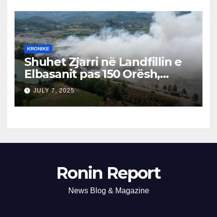
KRONIKE
Shuhet Zjarri në Landfillin e
Elbasanit pas 150 Orësh,
Fillon Vlerësimi i Dëmeve
JULY 7, 2025
Ronin Report
News Blog & Magazine