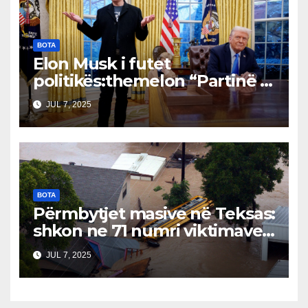
BOTA
Elon Musk i futet
politikës:themelon “Partinë e
Amerikës”Bordet drejtuese
JUL 7, 2025
dhe tregjet financiare të
shqetësuara
BOTA
Përmbytjet masive në Teksas:
shkon ne 71 numri viktimave…
JUL 7, 2025