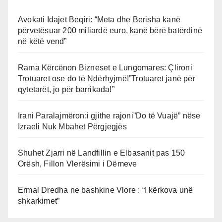
Avokati Idajet Beqiri: “Meta dhe Berisha kanë
përvetësuar 200 miliardë euro, kanë bërë batërdinë
në këtë vend”
Rama Kërcënon Bizneset e Lungomares: Çlironi
Trotuaret ose do të Ndërhyjmë!”Trotuaret janë për
qytetarët, jo për barrikada!”
Irani Paralajmëron:i gjithe rajoni”Do të Vuajë” nëse
Izraeli Nuk Mbahet Përgjegjës
Shuhet Zjarri në Landfillin e Elbasanit pas 150
Orësh, Fillon Vlerësimi i Dëmeve
Ermal Dredha ne bashkine Vlore : “I kërkova unë
shkarkimet”