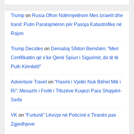
Trump
on
Rusia Ofron Ndërmjetësim Mes Izraelit dhe
Iranit: Putin Paralajmëron për Pasoja Katastrofike në
Rajon
Trump Decides
on
Demaliaj Sfidon Berishën: “Merr
Certifikatën që s’ke Qenë Spiun i Sigurimit, do të të
Puth Këmbët!”
Adventure Travel
on
“Hasmi i Vjetër Nuk Bëhet Mik i
Ri”: Mesazhi i Fortë i Tifozëve Kuqezi Para Shqipëri-
Serbi
VK
on
“Furtunë” Lëvizje në Policinë e Tiranës pas
Zgjedhjeve