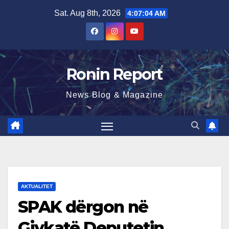
Skip
Sat. Aug 8th, 2026
4:07:05 AM
to
content
Ronin Report
News Blog & Magazine
AKTUALITET
SPAK dërgon në
Gjykatë Deputetin