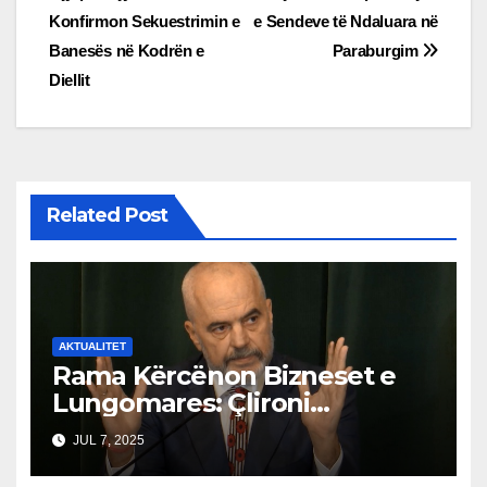
navigation
Konfirmon Sekuestrimin e
e Sendeve të Ndaluara në
Banesës në Kodrën e
Paraburgim
Diellit
Related Post
AKTUALITET
Rama Kërcënon Bizneset e
Lungomares: Çlironi
Trotuaret ose do të
JUL 7, 2025
Ndërhyjmë!”Trotuaret janë
për qytetarët, jo për