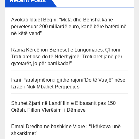
Recent Posts
Avokati Idajet Beqiri: “Meta dhe Berisha kanë
përvetësuar 200 miliardë euro, kanë bërë batërdinë
në këtë vend”
Rama Kërcënon Bizneset e Lungomares: Çlironi
Trotuaret ose do të Ndërhyjmë!”Trotuaret janë për
qytetarët, jo për barrikada!”
Irani Paralajmëron:i gjithe rajoni”Do të Vuajë” nëse
Izraeli Nuk Mbahet Përgjegjës
Shuhet Zjarri në Landfillin e Elbasanit pas 150
Orësh, Fillon Vlerësimi i Dëmeve
Ermal Dredha ne bashkine Vlore : “I kërkova unë
shkarkimet”