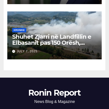
KRONIKE
Shuhet Zjarri në Landfillin e
Elbasanit pas 150 Orësh,
Fillon Vlerësimi i Dëmeve
JULY 7, 2025
Ronin Report
News Blog & Magazine