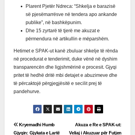
Plarent Pjetër Ndreca: “Shkelja e barazisë
së pjesëmarrësve në tendera apo ankande
publike”, në bashkëpunim.
Dhe 15 zyrtarë të tjerë me akuzat e
përmendura në artikullin e mëparshëm.
Hetimet e SPAK-ut kanë zbuluar shkelje të rënda
në procedurat e tenderimit, duke vënë në dyshim
transparencën dhe ligjshmërinë e procesit. Gjyqi
pritet të hedhë dritë mbi detajet e abuzimeve dhe
të përcaktojë përgjegjësitë e secilit prej të
pandehurve.
Post
Kryemadhi Humb
Akuza e Re e SPAK-ut:
Gjyqin: Gjykata e Lartë
Veliaj i Akuzuar për Futjen