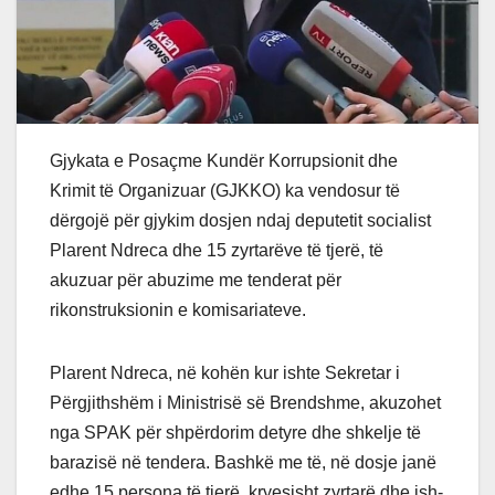
Gjykata e Posaçme Kundër Korrupsionit dhe
Krimit të Organizuar (GJKKO) ka vendosur të
dërgojë për gjykim dosjen ndaj deputetit socialist
Plarent Ndreca dhe 15 zyrtarëve të tjerë, të
akuzuar për abuzime me tenderat për
rikonstruksionin e komisariateve.
Plarent Ndreca, në kohën kur ishte Sekretar i
Përgjithshëm i Ministrisë së Brendshme, akuzohet
nga SPAK për shpërdorim detyre dhe shkelje të
barazisë në tendera. Bashkë me të, në dosje janë
edhe 15 persona të tjerë, kryesisht zyrtarë dhe ish-