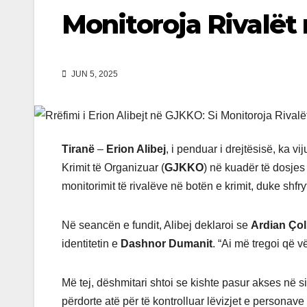
Monitoroja Rivalët
JUN 5, 2025
Tiranë
–
Erion Alibej
, i penduar i drejtësisë, ka 
Krimit të Organizuar (
GJKKO
) në kuadër të dosjes 
monitorimit të rivalëve në botën e krimit, duke shfr
Në seancën e fundit, Alibej deklaroi se
Ardian Çol
identitetin e
Dashnor Dumanit
. “Ai më tregoi që vë
Më tej, dëshmitari shtoi se kishte pasur akses në 
përdorte atë për të kontrolluar lëvizjet e personave 