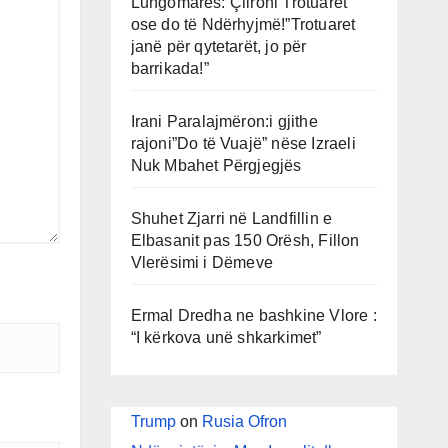
Lungomares: Çlironi Trotuaret
ose do të Ndërhyjmë!”Trotuaret
janë për qytetarët, jo për
barrikada!”
Irani Paralajmëron:i gjithe
rajoni”Do të Vuajë” nëse Izraeli
Nuk Mbahet Përgjegjës
Shuhet Zjarri në Landfillin e
Elbasanit pas 150 Orësh, Fillon
Vlerësimi i Dëmeve
Ermal Dredha ne bashkine Vlore :
“I kërkova unë shkarkimet”
Trump
on
Rusia Ofron