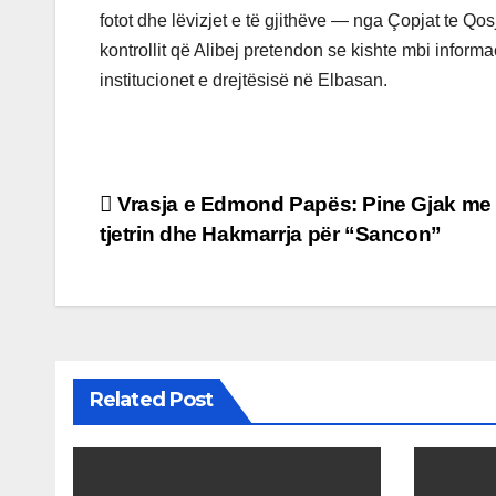
fotot dhe lëvizjet e të gjithëve — nga Çopjat te Qos
kontrollit që Alibej pretendon se kishte mbi infor
institucionet e drejtësisë në Elbasan.
Post
Vrasja e Edmond Papës: Pine Gjak me 
tjetrin dhe Hakmarrja për “Sancon”
navigation
Related Post