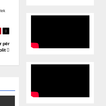
 tek
r për
olit