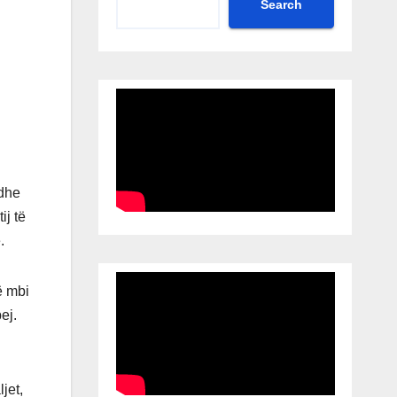
Search
 dhe
ij të
.
rë mbi
ej.
jet,