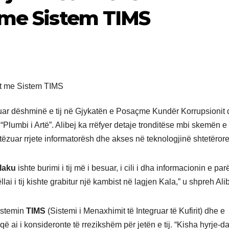
 me Sistem TIMS
vijuar dëshminë e tij në Gjykatën e Posaçme Kundër Korrupsionit
“Plumbi i Artë”. Alibej ka rrëfyer detaje tronditëse mbi skemën e t
ytëzuar rrjete informatorësh dhe akses në teknologjinë shtetërore
laku
ishte burimi i tij më i besuar, i cili i dha informacionin e pa
llai i tij kishte grabitur një kambist në lagjen Kala,” u shpreh Alib
sistemin
TIMS
(Sistemi i Menaxhimit të Integruar të Kufirit) dhe e
që ai i konsideronte të rrezikshëm për jetën e tij. “Kisha hyrje-dal