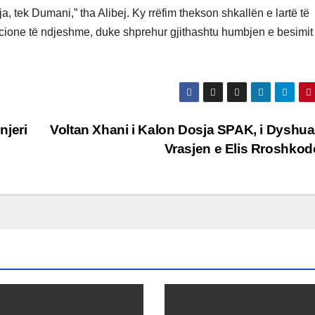
ja, tek Dumani,” tha Alibej. Ky rrëfim thekson shkallën e lartë të
macione të ndjeshme, duke shprehur gjithashtu humbjen e besimit
njeri
Voltan Xhani i Kalon Dosja SPAK, i Dyshua
Vrasjen e Elis Rroshkod