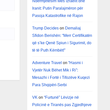
Ndërmjetësim Mes Izraelit dhe
Iranit: Putin Paralajmëron për
Pasoja Katastrofike në Rajon
Trump Decides
on
Demaliaj
Sfidon Berishën: “Merr Certifikatën
që s’ke Qenë Spiun i Sigurimit, do
të të Puth Këmbët!”
Adventure Travel
on
“Hasmi i
Vjetër Nuk Bëhet Mik i Ri”:
Mesazhi i Fortë i Tifozëve Kuqezi
Para Shqipëri-Serbi
VK
on
“Furtunë” Lëvizje në
Policinë e Tiranës pas Zgjedhjeve