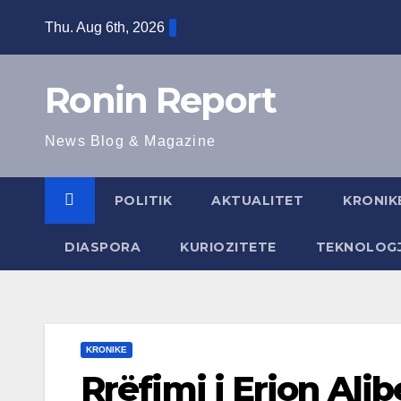
Skip
Thu. Aug 6th, 2026
to
content
Ronin Report
News Blog & Magazine
POLITIK
AKTUALITET
KRONIK
DIASPORA
KURIOZITETE
TEKNOLOGJ
KRONIKE
Rrëfimi i Erion Ali