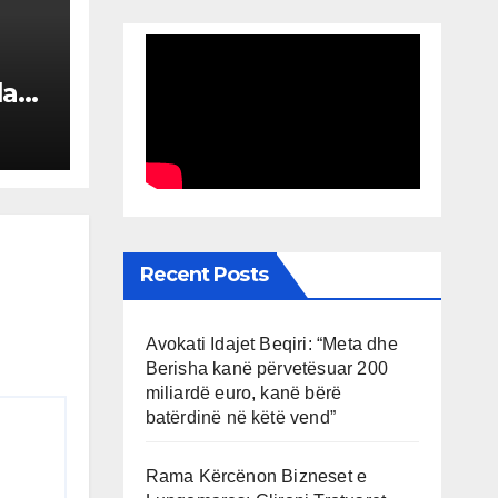
a”:
 SKY
sjen
ela
Recent Posts
Avokati Idajet Beqiri: “Meta dhe
Berisha kanë përvetësuar 200
miliardë euro, kanë bërë
batërdinë në këtë vend”
Rama Kërcënon Bizneset e