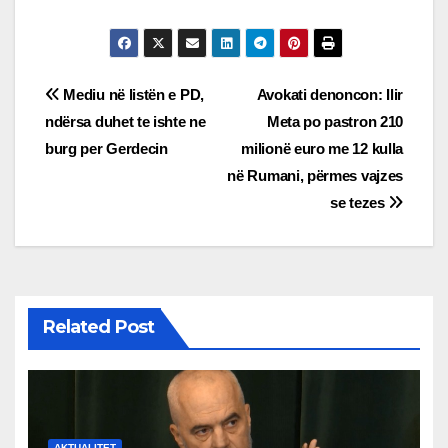
Post
Mediu në listën e PD,
Avokati denoncon: Ilir
ndërsa duhet te ishte ne
Meta po pastron 210
navigation
burg per Gerdecin
milionë euro me 12 kulla
në Rumani, përmes vajzes
se tezes
Related Post
AKTUALITET