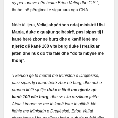
dy personave nën hetim Erion Veliaj dhe G.S.
”,
thuhet në përgjimet e siguruara nga CNA
Ndër të tjera,
Veliaj shpërthen ndaj ministrit Ulsi
Manja, duke e quajtur qelbësirë, pasi sipas tij i
kanë bërë zbor në burg dhe e kanë lënë me
njerëz që kanë 100 vite burg duke i rrezikuar
jetën dhe nuk do t’ia falë dhe “do ta mbysë me
thonj”
.
“
I kërkon që të merret me Ministrin e Drejtësisë,
pasi sipas tij i kanë bërë zbor në burg, dhe nuk e
pranon këtë sjellje
duke e lënë me njerëz që
kanë 100 vite burg
, dhe se i ka rrezikuar jetën.
Ajola i tregon se me të kanë folur të gjithë. Në
lidhje me Ministrin e Drejtësisë, Erion Veliaj