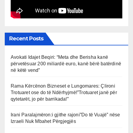
Recent Posts
Avokati Idajet Beqiri: “Meta dhe Berisha kanë
përvetësuar 200 miliardë euro, kanë bërë batërdinë
në këtë vend”
Rama Kërcënon Bizneset e Lungomares: Çlironi
Trotuaret ose do të Ndërhyjmë!”Trotuaret janë për
qytetarët, jo për barrikada!”
Irani Paralajmëron:i gjithe rajoni”Do të Vuajë” nëse
Izraeli Nuk Mbahet Përgjegjës