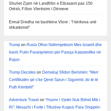
Shuhet Zjarri në Landfillin e Elbasanit pas 150
Orësh, Fillon Vlerësimi i Dëmeve
Ermal Dredha ne bashkine Vlore : “I kërkova unë
shkarkimet”
Trump
on
Rusia Ofron Ndërmjetësim Mes Izraelit dhe
Iranit: Putin Paralajmëron për Pasoja Katastrofike në
Rajon
Trump Decides
on
Demaliaj Sfidon Berishën: “Merr
Certifikatën që s’ke Qenë Spiun i Sigurimit, do të të
Puth Këmbët!”
Adventure Travel
on
“Hasmi i Vjetër Nuk Bëhet Mik i
Ri”: Mesazhi i Fortë i Tifozëve Kuqezi Para Shqipëri-