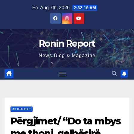
Skip
Fri. Aug 7th, 2026
2:32:20 AM
to
content
Ronin Report
News Blog & Magazine
AKTUALITET
Përgjimet/ “Do ta mbys
me thonj, qelbësirë