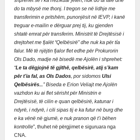
shprehet se i ka rrezikuar jetën, nuk do ta falë dhe
do ta mbysë me thonj. I tregon se në lidhje me
transferimin e pritshëm, punonjësit në IEVP, i kanë
treguar e-mailin e dërguar prej tij, ku gjenden
shtatë emrat për transferim. Ministrit të Drejtësisë i
drejtohet me fjalët “Qelbësirë” dhe nuk ka për tía
falur. Më të njëjtin fjalor flet edhe për Prokurorin
Ols Dado, madje në bisedë me Ajolën i shprehet:
“
Le ta dëgjojnë të gjithë, qelbësirë, atij s’kam
për t’ia fal, as Ols Dados
, por sidomos
Ulsi
Qelbësirës..
.” Biseda e Erion Veliajt me Ajolën
vazhdon ku ai flet sërisht për Ministrin e
Drejtësisë, të cilin e quan qelbësirë, katunar i
ndyrë, i ndyrë, i cili sipas tij e ka futur në burg dhe
e ka vënë në gjumë, e nuk pranon që t’i bëhen
kontrolle
”, thuhet në përgjimet e siguruara nga
CNA.