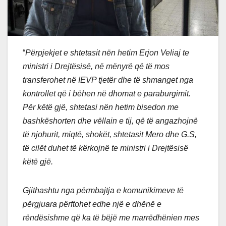
“
Përpjekjet e shtetasit nën hetim Erjon Veliaj te
ministri i Drejtësisë, në mënyrë që të mos
transferohet në IEVP tjetër dhe të shmanget nga
kontrollet që i bëhen në dhomat e paraburgimit.
Për këtë gjë, shtetasi nën hetim bisedon me
bashkëshorten dhe vëllain e tij, që të angazhojnë
të njohurit, miqtë, shokët, shtetasit Mero dhe G.S,
të cilët duhet të kërkojnë te ministri i Drejtësisë
këtë gjë.
Gjithashtu nga përmbajtja e komunikimeve të
përgjuara përftohet edhe një e dhënë e
rëndësishme që ka të bëjë me marrëdhënien mes