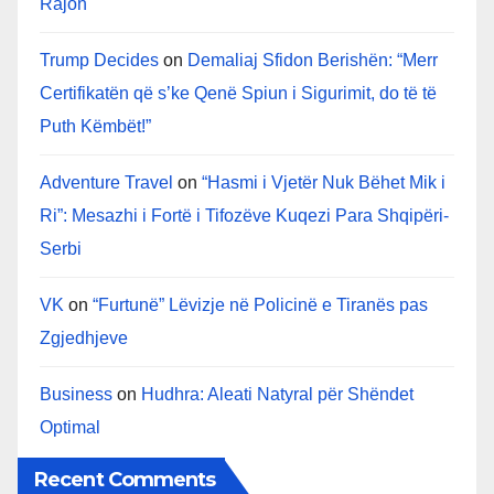
Rajon
Trump Decides
on
Demaliaj Sfidon Berishën: “Merr
Certifikatën që s’ke Qenë Spiun i Sigurimit, do të të
Puth Këmbët!”
Adventure Travel
on
“Hasmi i Vjetër Nuk Bëhet Mik i
Ri”: Mesazhi i Fortë i Tifozëve Kuqezi Para Shqipëri-
Serbi
VK
on
“Furtunë” Lëvizje në Policinë e Tiranës pas
Zgjedhjeve
Business
on
Hudhra: Aleati Natyral për Shëndet
Optimal
Recent Comments