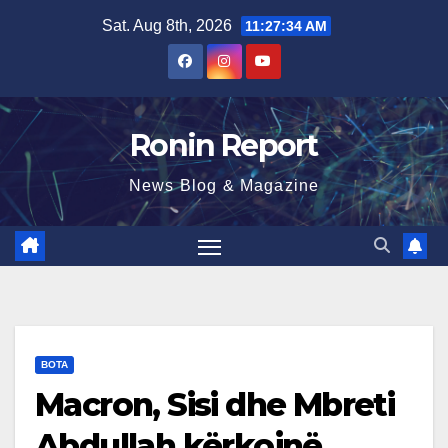
Skip
Sat. Aug 8th, 2026
11:27:35 AM
to
content
Ronin Report
News Blog & Magazine
BOTA
Macron, Sisi dhe Mbreti
Abdullah kërkojnë