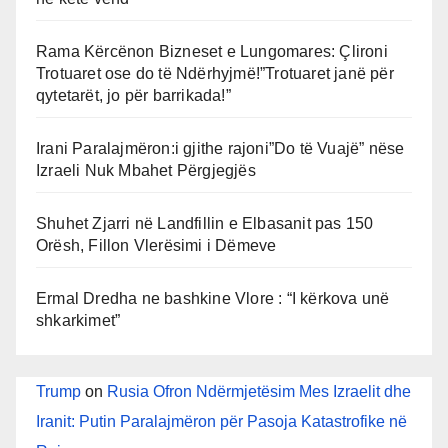
Rama Kërcënon Bizneset e Lungomares: Çlironi
Trotuaret ose do të Ndërhyjmë!”Trotuaret janë për
qytetarët, jo për barrikada!”
Irani Paralajmëron:i gjithe rajoni”Do të Vuajë” nëse
Izraeli Nuk Mbahet Përgjegjës
Shuhet Zjarri në Landfillin e Elbasanit pas 150
Orësh, Fillon Vlerësimi i Dëmeve
Ermal Dredha ne bashkine Vlore : “I kërkova unë
shkarkimet”
Trump
on
Rusia Ofron Ndërmjetësim Mes Izraelit dhe
Iranit: Putin Paralajmëron për Pasoja Katastrofike në