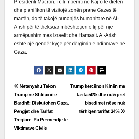
Presidenti Macron, i cili mbërriti në Kajro të dielën
dhe planifikon të vizitojë zonën pranë Gazës të
martën, do të takojë punonjës humanitarë në Al-
Arish për të theksuar mbështetjen e tij për një
armëpushim mes Izraelit dhe Hamasit. Al-Arish
është një qendër kyçe për dërgimin e ndihmave në
Gaza.
Post
Netanyahu Takon
Trump kërcënon Kinën me
Trump në Shtëpinë e
tarifa 50% dhe ndërpret
navigation
Bardhë: Diskutohen Gaza,
bisedimet nëse nuk
Pengjet dhe Tarifat
tërhiqen tarifat 34%
Tregtare, Pa Përmendje të
Viktimave Civile