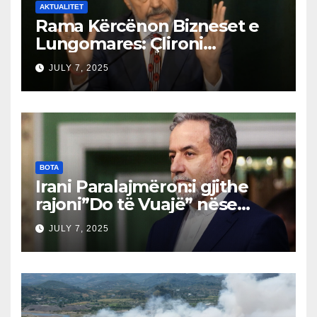
AKTUALITET
Rama Kërcënon Bizneset e
Lungomares: Çlironi
Trotuaret ose do të
JULY 7, 2025
Ndërhyjmë!”Trotuaret janë
për qytetarët, jo për
barrikada!”
BOTA
Irani Paralajmëron:i gjithe
rajoni”Do të Vuajë” nëse
Izraeli Nuk Mbahet
JULY 7, 2025
Përgjegjës