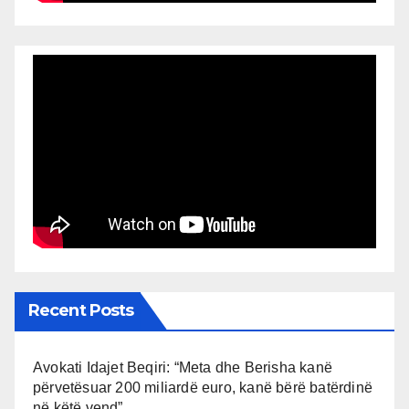
Recent Posts
Avokati Idajet Beqiri: “Meta dhe Berisha kanë
përvetësuar 200 miliardë euro, kanë bërë batërdinë
në këtë vend”