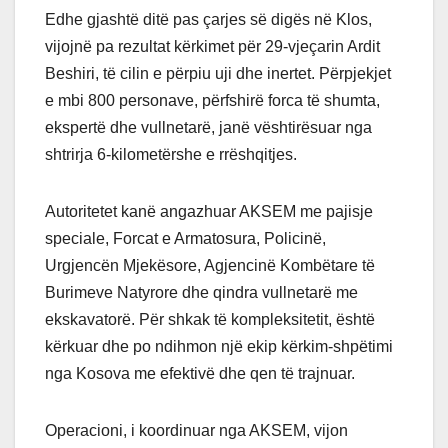
Edhe gjashtë ditë pas çarjes së digës në Klos,
vijojnë pa rezultat kërkimet për 29-vjeçarin Ardit
Beshiri, të cilin e përpiu uji dhe inertet. Përpjekjet
e mbi 800 personave, përfshirë forca të shumta,
ekspertë dhe vullnetarë, janë vështirësuar nga
shtrirja 6-kilometërshe e rrëshqitjes.
Autoritetet kanë angazhuar AKSEM me pajisje
speciale, Forcat e Armatosura, Policinë,
Urgjencën Mjekësore, Agjencinë Kombëtare të
Burimeve Natyrore dhe qindra vullnetarë me
ekskavatorë. Për shkak të kompleksitetit, është
kërkuar dhe po ndihmon një ekip kërkim-shpëtimi
nga Kosova me efektivë dhe qen të trajnuar.
Operacioni, i koordinuar nga AKSEM, vijon