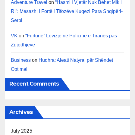
Adventure Travel
on
“Hasmi i Vjetër Nuk Bëhet Mik i
Ri”: Mesazhi i Fortë i Tifozëve Kuqezi Para Shqipëri-
Serbi
VK
on
“Furtunë” Lëvizje në Policinë e Tiranës pas
Zgjedhjeve
Business
on
Hudhra: Aleati Natyral për Shëndet
Optimal
Recent Comments
Archives
July 2025