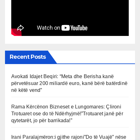
Recent Posts
Avokati Idajet Beqiri: “Meta dhe Berisha kanë
përvetësuar 200 miliardë euro, kanë bërë batërdinë
në këtë vend”
Rama Kërcënon Bizneset e Lungomares: Çlironi
Trotuaret ose do të Ndërhyjmë!”Trotuaret janë për
qytetarët, jo për barrikada!”
Irani Paralajmëron:i gjithe rajoni”Do të Vuajë” nëse