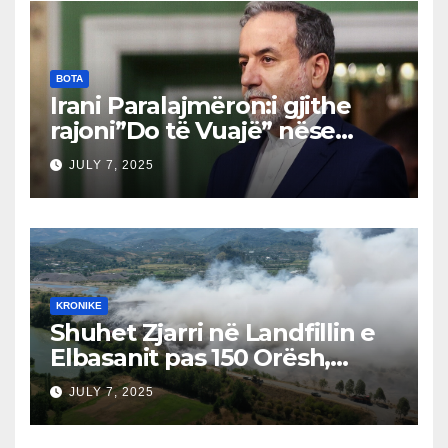
barrikada!”
BOTA
Irani Paralajmëron:i gjithe
rajoni”Do të Vuajë” nëse
Izraeli Nuk Mbahet
JULY 7, 2025
Përgjegjës
KRONIKE
Shuhet Zjarri në Landfillin e
Elbasanit pas 150 Orësh,
Fillon Vlerësimi i Dëmeve
JULY 7, 2025