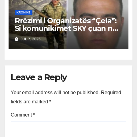
KRONIKE
Rrëzimi i Organizatës “Çela”:
Si komunikimet SKY çuan në
prangosjen e bandës, Suel
JUL 7, 2025
Çela ende i lirë
Leave a Reply
Your email address will not be published.
Required
fields are marked
*
Comment
*