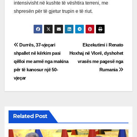
intensivisht në kushte të vështira terreni, me
shpresën për të gjetur trupin e të riut.
Post
Durrës, 37-vjeçari
Ekzekutimi i Renato
shpallet në kërkim pasi
Hoxhaj në Vlorë, dyshohet
navigation
qëlloi me armë nga makina
vrasës me pagesë nga
për të kanosur një 50-
Rumania
vjeçar
Related Post