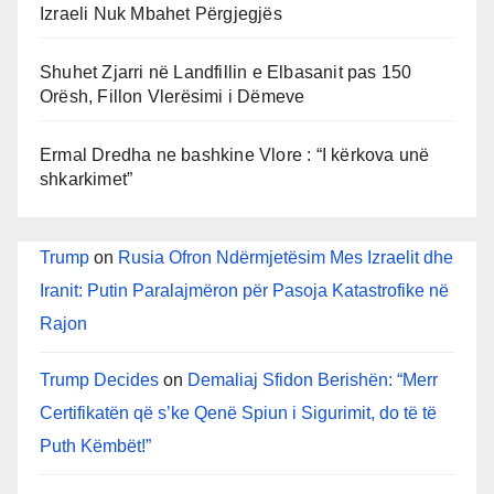
Izraeli Nuk Mbahet Përgjegjës
Shuhet Zjarri në Landfillin e Elbasanit pas 150
Orësh, Fillon Vlerësimi i Dëmeve
Ermal Dredha ne bashkine Vlore : “I kërkova unë
shkarkimet”
Trump
on
Rusia Ofron Ndërmjetësim Mes Izraelit dhe
Iranit: Putin Paralajmëron për Pasoja Katastrofike në
Rajon
Trump Decides
on
Demaliaj Sfidon Berishën: “Merr
Certifikatën që s’ke Qenë Spiun i Sigurimit, do të të
Puth Këmbët!”