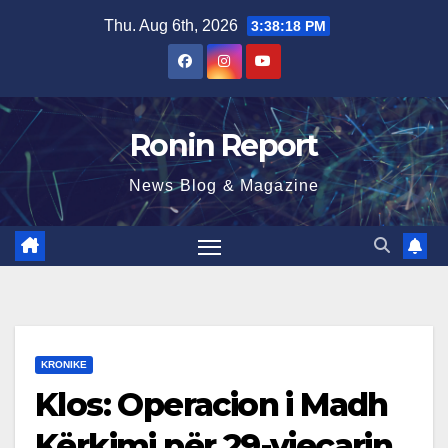
Skip
Thu. Aug 6th, 2026
3:38:19 PM
to
content
Ronin Report
News Blog & Magazine
KRONIKE
Klos: Operacion i Madh
Kërkimi për 29-vjeçarin