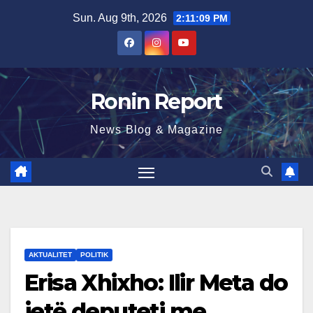
Skip
Sun. Aug 9th, 2026
2:11:10 PM
to
content
Ronin Report
News Blog & Magazine
AKTUALITET
POLITIK
Erisa Xhixho: Ilir Meta do
jetë deputeti me