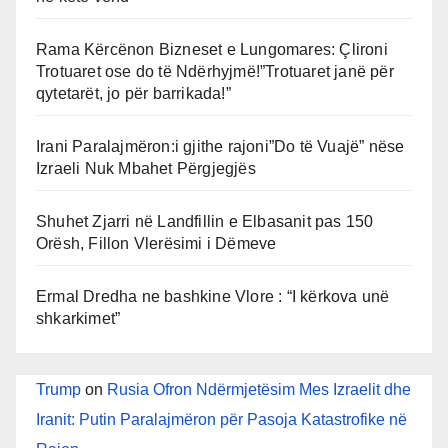
Rama Kërcënon Bizneset e Lungomares: Çlironi
Trotuaret ose do të Ndërhyjmë!”Trotuaret janë për
qytetarët, jo për barrikada!”
Irani Paralajmëron:i gjithe rajoni”Do të Vuajë” nëse
Izraeli Nuk Mbahet Përgjegjës
Shuhet Zjarri në Landfillin e Elbasanit pas 150
Orësh, Fillon Vlerësimi i Dëmeve
Ermal Dredha ne bashkine Vlore : “I kërkova unë
shkarkimet”
Trump
on
Rusia Ofron Ndërmjetësim Mes Izraelit dhe
Iranit: Putin Paralajmëron për Pasoja Katastrofike në