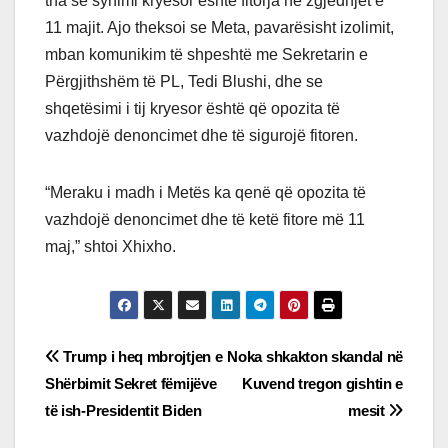
tha se synimi kryesor është fitorja në zgjedhjet e
11 majit. Ajo theksoi se Meta, pavarësisht izolimit,
mban komunikim të shpeshtë me Sekretarin e
Përgjithshëm të PL, Tedi Blushi, dhe se
shqetësimi i tij kryesor është që opozita të
vazhdojë denoncimet dhe të sigurojë fitoren.
“Meraku i madh i Metës ka qenë që opozita të
vazhdojë denoncimet dhe të ketë fitore më 11
maj,” shtoi Xhixho.
Post
Trump i heq mbrojtjen e
Noka shkakton skandal në
Shërbimit Sekret fëmijëve
Kuvend tregon gishtin e
navigation
të ish-Presidentit Biden
mesit