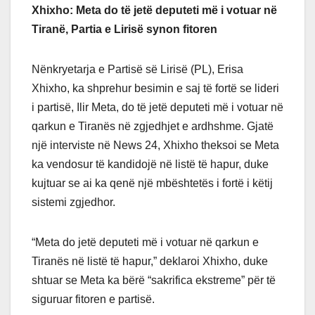
Xhixho: Meta do të jetë deputeti më i votuar në
Tiranë, Partia e Lirisë synon fitoren
Nënkryetarja e Partisë së Lirisë (PL), Erisa
Xhixho, ka shprehur besimin e saj të fortë se lideri
i partisë, Ilir Meta, do të jetë deputeti më i votuar në
qarkun e Tiranës në zgjedhjet e ardhshme. Gjatë
një interviste në News 24, Xhixho theksoi se Meta
ka vendosur të kandidojë në listë të hapur, duke
kujtuar se ai ka qenë një mbështetës i fortë i këtij
sistemi zgjedhor.
“Meta do jetë deputeti më i votuar në qarkun e
Tiranës në listë të hapur,” deklaroi Xhixho, duke
shtuar se Meta ka bërë “sakrifica ekstreme” për të
siguruar fitoren e partisë.