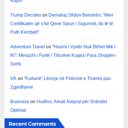
Rajon
Trump Decides
on
Demaliaj Sfidon Berishën: “Merr
Certifikatën që s’ke Qenë Spiun i Sigurimit, do të të
Puth Këmbët!”
Adventure Travel
on
“Hasmi i Vjetër Nuk Bëhet Mik i
Ri”: Mesazhi i Fortë i Tifozëve Kuqezi Para Shqipëri-
Serbi
VK
on
“Furtunë” Lëvizje në Policinë e Tiranës pas
Zgjedhjeve
Business
on
Hudhra: Aleati Natyral për Shëndet
Optimal
Recent Comments