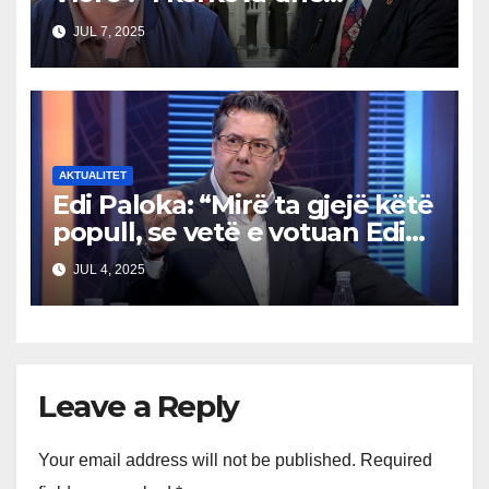
shkarkimet”
JUL 7, 2025
AKTUALITET
Edi Paloka: “Mirë ta gjejë këtë
popull, se vetë e votuan Edi
Ramën. Ç’kanë që ankohen
JUL 4, 2025
tani?”
Leave a Reply
Your email address will not be published.
Required