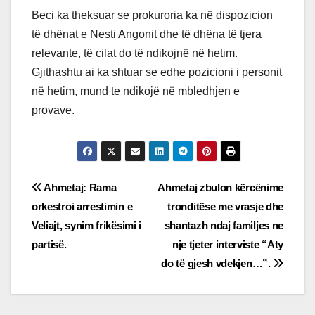
Beci ka theksuar se prokuroria ka në dispozicion
të dhënat e Nesti Angonit dhe të dhëna të tjera
relevante, të cilat do të ndikojnë në hetim.
Gjithashtu ai ka shtuar se edhe pozicioni i personit
në hetim, mund te ndikojë në mbledhjen e
provave.
Post
Ahmetaj: Rama
Ahmetaj zbulon kërcënime
orkestroi arrestimin e
tronditëse me vrasje dhe
navigation
Veliajt, synim frikësimi i
shantazh ndaj familjes ne
partisë.
nje tjeter interviste “Aty
do të gjesh vdekjen…”.