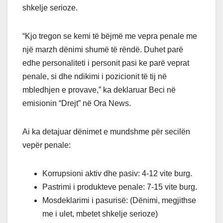
shkelje serioze.
“Kjo tregon se kemi të bëjmë me vepra penale me
një marzh dënimi shumë të rëndë. Duhet parë
edhe personaliteti i personit pasi ke parë veprat
penale, si dhe ndikimi i pozicionit të tij në
mbledhjen e provave,” ka deklaruar Beci në
emisionin “Drejt” në Ora News.
Ai ka detajuar dënimet e mundshme për secilën
vepër penale:
Korrupsioni aktiv dhe pasiv: 4-12 vite burg.
Pastrimi i produkteve penale: 7-15 vite burg.
Mosdeklarimi i pasurisë: (Dënimi, megjithse
me i ulet, mbetet shkelje serioze)