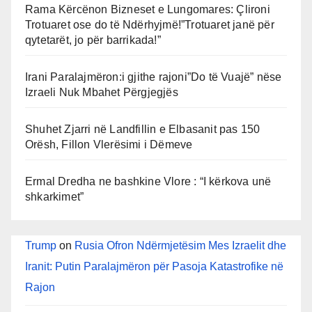
Rama Kërcënon Bizneset e Lungomares: Çlironi
Trotuaret ose do të Ndërhyjmë!”Trotuaret janë për
qytetarët, jo për barrikada!”
Irani Paralajmëron:i gjithe rajoni”Do të Vuajë” nëse
Izraeli Nuk Mbahet Përgjegjës
Shuhet Zjarri në Landfillin e Elbasanit pas 150
Orësh, Fillon Vlerësimi i Dëmeve
Ermal Dredha ne bashkine Vlore : “I kërkova unë
shkarkimet”
Trump
on
Rusia Ofron Ndërmjetësim Mes Izraelit dhe
Iranit: Putin Paralajmëron për Pasoja Katastrofike në
Rajon