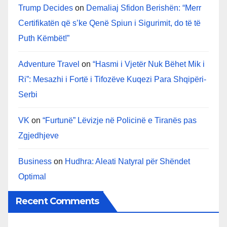
Trump Decides
on
Demaliaj Sfidon Berishën: “Merr
Certifikatën që s’ke Qenë Spiun i Sigurimit, do të të
Puth Këmbët!”
Adventure Travel
on
“Hasmi i Vjetër Nuk Bëhet Mik i
Ri”: Mesazhi i Fortë i Tifozëve Kuqezi Para Shqipëri-
Serbi
VK
on
“Furtunë” Lëvizje në Policinë e Tiranës pas
Zgjedhjeve
Business
on
Hudhra: Aleati Natyral për Shëndet
Optimal
Recent Comments