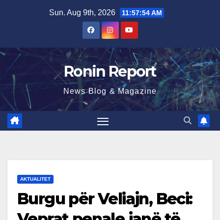
Skip
Sun. Aug 9th, 2026
11:57:55 AM
to
content
Ronin Report
News Blog & Magazine
AKTUALITET
Burgu për Veliajn, Beci:
Veprat penale janë të