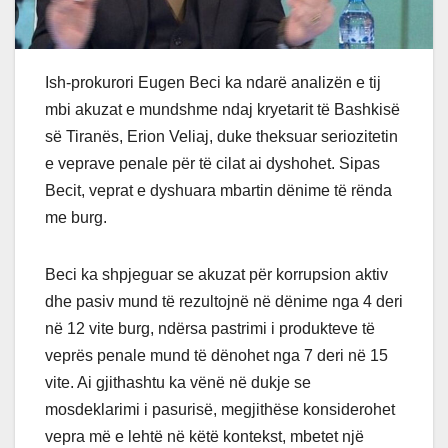
Ish-prokurori Eugen Beci ka ndarë analizën e tij
mbi akuzat e mundshme ndaj kryetarit të Bashkisë
së Tiranës, Erion Veliaj, duke theksuar seriozitetin
e veprave penale për të cilat ai dyshohet. Sipas
Becit, veprat e dyshuara mbartin dënime të rënda
me burg.
Beci ka shpjeguar se akuzat për korrupsion aktiv
dhe pasiv mund të rezultojnë në dënime nga 4 deri
në 12 vite burg, ndërsa pastrimi i produkteve të
veprës penale mund të dënohet nga 7 deri në 15
vite. Ai gjithashtu ka vënë në dukje se
mosdeklarimi i pasurisë, megjithëse konsiderohet
vepra më e lehtë në këtë kontekst, mbetet një