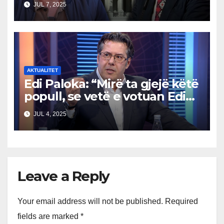
JUL 7, 2025
AKTUALITET
Edi Paloka: “Mirë ta gjejë këtë
popull, se vetë e votuan Edi
Ramën. Ç’kanë që ankohen
JUL 4, 2025
tani?”
Leave a Reply
Your email address will not be published.
Required
fields are marked
*