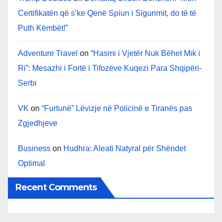
Certifikatën që s’ke Qenë Spiun i Sigurimit, do të të
Puth Këmbët!”
Adventure Travel
on
“Hasmi i Vjetër Nuk Bëhet Mik i
Ri”: Mesazhi i Fortë i Tifozëve Kuqezi Para Shqipëri-
Serbi
VK
on
“Furtunë” Lëvizje në Policinë e Tiranës pas
Zgjedhjeve
Business
on
Hudhra: Aleati Natyral për Shëndet
Optimal
Recent Comments