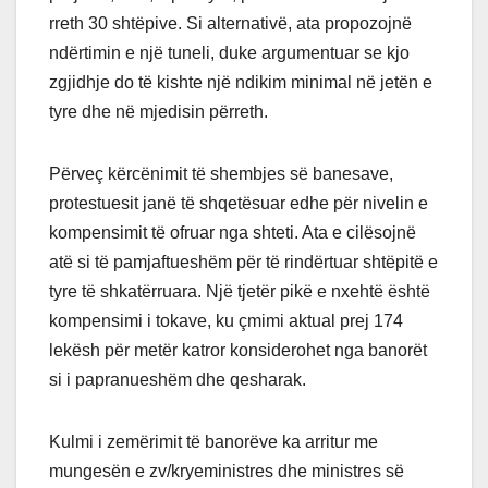
rreth 30 shtëpive. Si alternativë, ata propozojnë
ndërtimin e një tuneli, duke argumentuar se kjo
zgjidhje do të kishte një ndikim minimal në jetën e
tyre dhe në mjedisin përreth.
Përveç kërcënimit të shembjes së banesave,
protestuesit janë të shqetësuar edhe për nivelin e
kompensimit të ofruar nga shteti. Ata e cilësojnë
atë si të pamjaftueshëm për të rindërtuar shtëpitë e
tyre të shkatërruara. Një tjetër pikë e nxehtë është
kompensimi i tokave, ku çmimi aktual prej 174
lekësh për metër katror konsiderohet nga banorët
si i papranueshëm dhe qesharak.
Kulmi i zemërimit të banorëve ka arritur me
mungesën e zv/kryeministres dhe ministres së