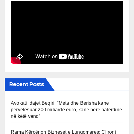
Recent Posts
Avokati Idajet Beqiri: “Meta dhe Berisha kanë
përvetësuar 200 miliardë euro, kanë bërë batërdinë
në këtë vend”
Rama Kërcënon Bizneset e Lungomares: Çlironi