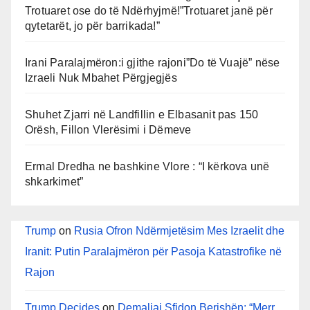
Trotuaret ose do të Ndërhyjmë!”Trotuaret janë për
qytetarët, jo për barrikada!”
Irani Paralajmëron:i gjithe rajoni”Do të Vuajë” nëse
Izraeli Nuk Mbahet Përgjegjës
Shuhet Zjarri në Landfillin e Elbasanit pas 150
Orësh, Fillon Vlerësimi i Dëmeve
Ermal Dredha ne bashkine Vlore : “I kërkova unë
shkarkimet”
Trump
on
Rusia Ofron Ndërmjetësim Mes Izraelit dhe
Iranit: Putin Paralajmëron për Pasoja Katastrofike në
Rajon
Trump Decides
on
Demaliaj Sfidon Berishën: “Merr