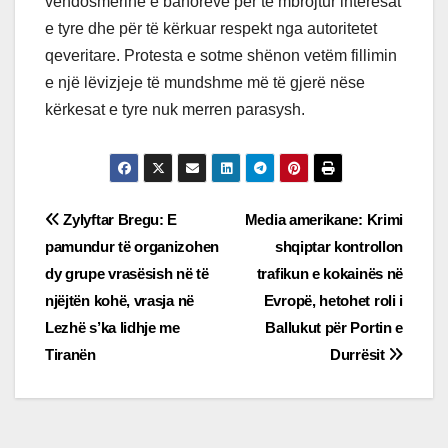
vendosmërinë e banorëve për të mbrojtur interesat
e tyre dhe për të kërkuar respekt nga autoritetet
qeveritare. Protesta e sotme shënon vetëm fillimin
e një lëvizjeje të mundshme më të gjerë nëse
kërkesat e tyre nuk merren parasysh.
Post
Zylyftar Bregu: E
Media amerikane: Krimi
pamundur të organizohen
shqiptar kontrollon
navigation
dy grupe vrasësish në të
trafikun e kokainës në
njëjtën kohë, vrasja në
Evropë, hetohet roli i
Lezhë s’ka lidhje me
Ballukut për Portin e
Tiranën
Durrësit