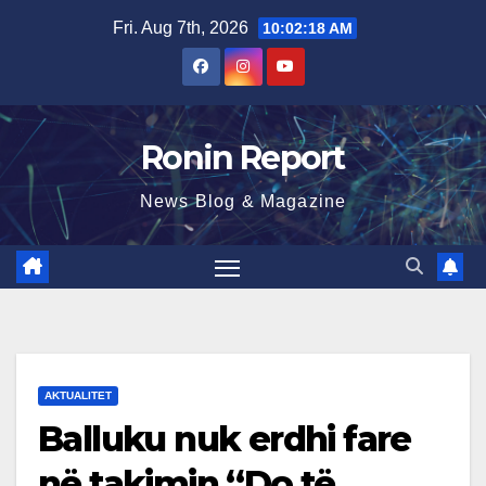
Skip
Fri. Aug 7th, 2026
10:02:19 AM
to
content
Ronin Report
News Blog & Magazine
AKTUALITET
Balluku nuk erdhi fare
në takimin “Do të