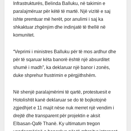
Infrastrukturës, Belinda Balluku, në takimin e
paralajmëruar për këtë të martë. Një vizitë e saj
ishte premtuar më herët, por anulimi i saj ka
shkaktuar zhgënjim dhe indinjatë të thellë në
komunitet.
“Veprimi i ministres Balluku për të mos ardhur dhe
për të sqaruar këta banorë është një absurditet
shumë i madh”, ka deklaruar një banor i zonës,
duke shprehur frustrimin e përgjithshëm.
Në shenjë paralajmërimi të qartë, protestuesit e
Hotolishtit kanë deklaruar se do të bojkotojnë
zgjedhjet e 11 majit nëse nuk merret një vendim i
drejtë dhe transparent për projektin e aksit
Elbasan-Qafë Thanë. Ky ultimatum tregon