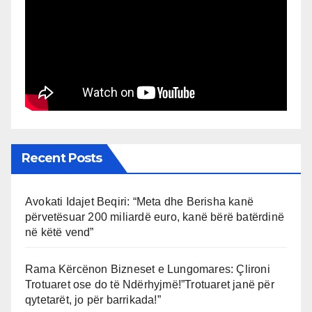
Recent Posts
Avokati Idajet Beqiri: “Meta dhe Berisha kanë
përvetësuar 200 miliardë euro, kanë bërë batërdinë
në këtë vend”
Rama Kërcënon Bizneset e Lungomares: Çlironi
Trotuaret ose do të Ndërhyjmë!”Trotuaret janë për
qytetarët, jo për barrikada!”