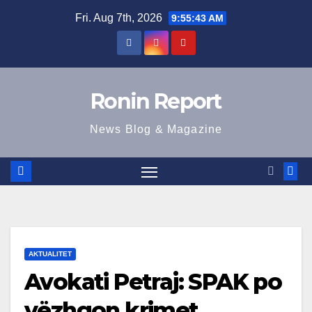
Skip
Fri. Aug 7th, 2026
9:55:44 AM
to
content
Ronin Report
News Blog & Magazine
AKTUALITET
Avokati Petraj: SPAK po
vëzhgon krimet