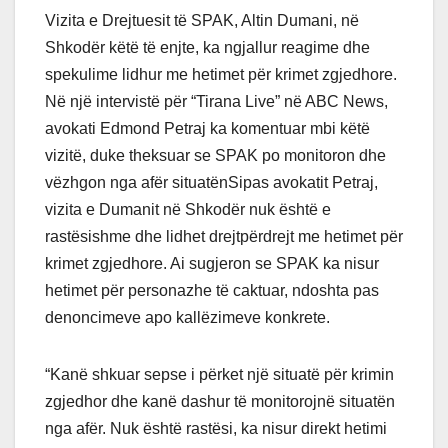
Vizita e Drejtuesit të SPAK, Altin Dumani, në
Shkodër këtë të enjte, ka ngjallur reagime dhe
spekulime lidhur me hetimet për krimet zgjedhore.
Në një intervistë për “Tirana Live” në ABC News,
avokati Edmond Petraj ka komentuar mbi këtë
vizitë, duke theksuar se SPAK po monitoron dhe
vëzhgon nga afër situatënSipas avokatit Petraj,
vizita e Dumanit në Shkodër nuk është e
rastësishme dhe lidhet drejtpërdrejt me hetimet për
krimet zgjedhore. Ai sugjeron se SPAK ka nisur
hetimet për personazhe të caktuar, ndoshta pas
denoncimeve apo kallëzimeve konkrete.
“Kanë shkuar sepse i përket një situatë për krimin
zgjedhor dhe kanë dashur të monitorojnë situatën
nga afër. Nuk është rastësi, ka nisur direkt hetimi