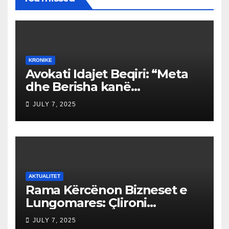
KRONIKE
Avokati Idajet Beqiri: “Meta
dhe Berisha kanë
përvetësuar 200 miliardë
JULY 7, 2025
euro, kanë bërë batërdinë në
këtë vend”
AKTUALITET
Rama Kërcënon Bizneset e
Lungomares: Çlironi
Trotuaret ose do të
JULY 7, 2025
Ndërhyjmë!”Trotuaret janë