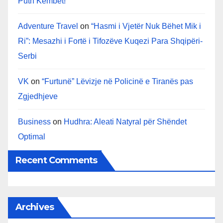
Puth Këmbët!”
Adventure Travel
on
“Hasmi i Vjetër Nuk Bëhet Mik i
Ri”: Mesazhi i Fortë i Tifozëve Kuqezi Para Shqipëri-
Serbi
VK
on
“Furtunë” Lëvizje në Policinë e Tiranës pas
Zgjedhjeve
Business
on
Hudhra: Aleati Natyral për Shëndet
Optimal
Recent Comments
Archives