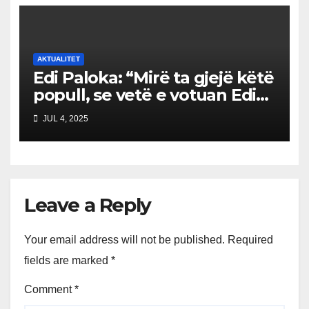
AKTUALITET
Edi Paloka: “Mirë ta gjejë këtë
popull, se vetë e votuan Edi
Ramën. Ç’kanë që ankohen
JUL 4, 2025
tani?”
Leave a Reply
Your email address will not be published.
Required
fields are marked
*
Comment
*