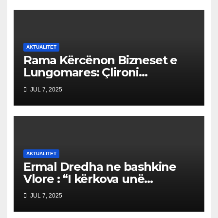
AKTUALITET
Rama Kërcënon Bizneset e
Lungomares: Çlironi
Trotuaret ose do të
JUL 7, 2025
Ndërhyjmë!”Trotuaret janë
për qytetarët, jo për
barrikada!”
AKTUALITET
Ermal Dredha ne bashkine
Vlore : “I kërkova unë
shkarkimet”
JUL 7, 2025