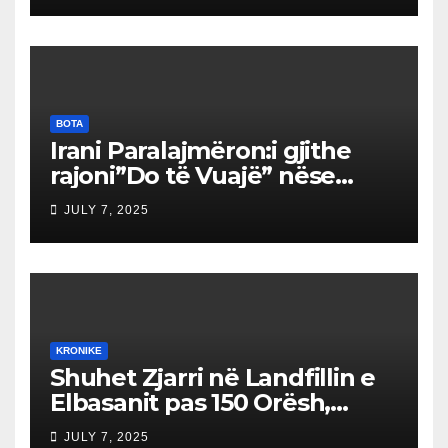
për qytetarët, jo për
barrikada!”
BOTA
Irani Paralajmëron:i gjithe
rajoni”Do të Vuajë” nëse
Izraeli Nuk Mbahet
JULY 7, 2025
Përgjegjës
KRONIKE
Shuhet Zjarri në Landfillin e
Elbasanit pas 150 Orësh,
Fillon Vlerësimi i Dëmeve
JULY 7, 2025