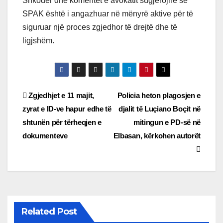
Shkodër dhe komentet e avokatit sugjerojnë se
SPAK është i angazhuar në mënyrë aktive për të
siguruar një proces zgjedhor të drejtë dhe të
ligjshëm.
Post
Zgjedhjet e 11 majit,
Policia heton plagosjen e
zyrat e ID-ve hapur edhe të
djalit të Luçiano Boçit në
navigation
shtunën për tërheqjen e
mitingun e PD-së në
dokumenteve
Elbasan, kërkohen autorët
Related Post