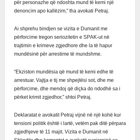
për personazhe që ndoshta mund të kemi një
denoncim apo kallëzim,” tha avokati Petraj.
Ai shprehu bindjen se vizita e Dumanit me
përforcime tregon seriozitetin e SPAK-ut në
trajtimin e krimeve zgjedhore dhe la të hapur
mundësinë për arrestime të mundshme.
“Ekziston mundësia që mund të kemi edhe të
arrestuar. Vajtja e tij me shpejtësi sot, dhe me
përforcime, dhe mendoj që diçka do ndodhë sa i
përket krimit zgjedhor,” shtoi Petraj.
Deklaratat e avokatit Petraj vijnë në një kohë kur
tensioni politik është i lartë, vetëm pak ditë përpara
zgjedhjeve të 11 majit. Vizita e Dumanit në