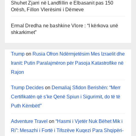
Shuhet Zjarri në Landfillin e Elbasanit pas 150
Orësh, Fillon Vlerësimi i Dëmeve
Ermal Dredha ne bashkine Vlore : “I kërkova unë
shkarkimet”
Trump
on
Rusia Ofron Ndërmjetësim Mes Izraelit dhe
Iranit: Putin Paralajmëron për Pasoja Katastrofike në
Rajon
Trump Decides
on
Demaliaj Sfidon Berishën: “Merr
Certifikatën që s’ke Qenë Spiun i Sigurimit, do të të
Puth Këmbët!”
Adventure Travel
on
“Hasmi i Vjetër Nuk Bëhet Mik i
Ri”: Mesazhi i Fortë i Tifozëve Kuqezi Para Shqipëri-