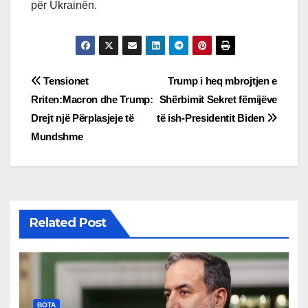
për Ukrainën.
Post
Tensionet
Trump i heq mbrojtjen e
Rriten:Macron dhe Trump:
Shërbimit Sekret fëmijëve
navigation
Drejt një Përplasjeje të
të ish-Presidentit Biden
Mundshme
Related Post
BOTA