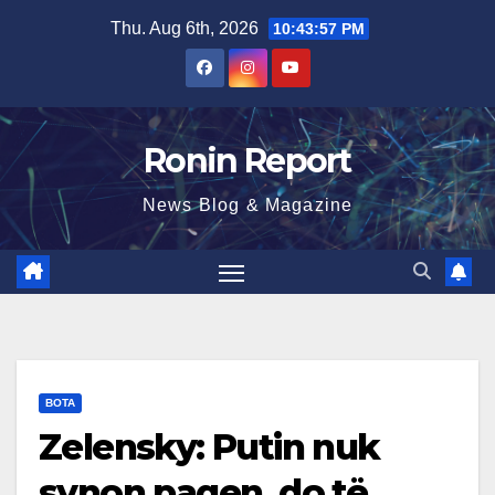
Skip
Thu. Aug 6th, 2026
10:43:58 PM
to
content
Ronin Report
News Blog & Magazine
BOTA
Zelensky: Putin nuk
synon paqen, do të