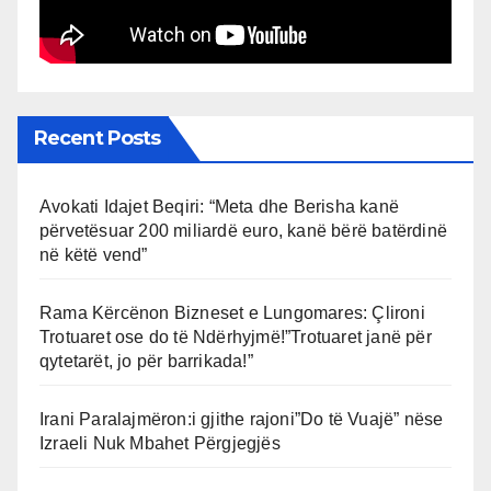
Recent Posts
Avokati Idajet Beqiri: “Meta dhe Berisha kanë
përvetësuar 200 miliardë euro, kanë bërë batërdinë
në këtë vend”
Rama Kërcënon Bizneset e Lungomares: Çlironi
Trotuaret ose do të Ndërhyjmë!”Trotuaret janë për
qytetarët, jo për barrikada!”
Irani Paralajmëron:i gjithe rajoni”Do të Vuajë” nëse
Izraeli Nuk Mbahet Përgjegjës