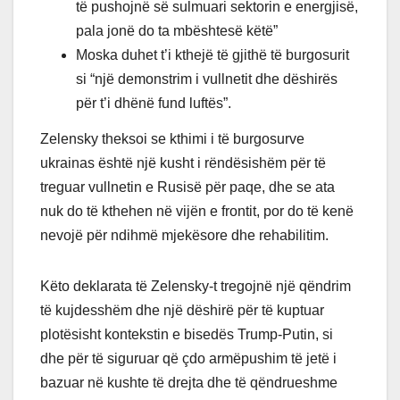
të pushojnë së sulmuari sektorin e energjisë,
pala jonë do ta mbështesë këtë”
Moska duhet t’i kthejë të gjithë të burgosurit
si “një demonstrim i vullnetit dhe dëshirës
për t’i dhënë fund luftës”.
Zelensky theksoi se kthimi i të burgosurve
ukrainas është një kusht i rëndësishëm për të
treguar vullnetin e Rusisë për paqe, dhe se ata
nuk do të kthehen në vijën e frontit, por do të kenë
nevojë për ndihmë mjekësore dhe rehabilitim.
Këto deklarata të Zelensky-t tregojnë një qëndrim
të kujdesshëm dhe një dëshirë për të kuptuar
plotësisht kontekstin e bisedës Trump-Putin, si
dhe për të siguruar që çdo armëpushim të jetë i
bazuar në kushte të drejta dhe të qëndrueshme