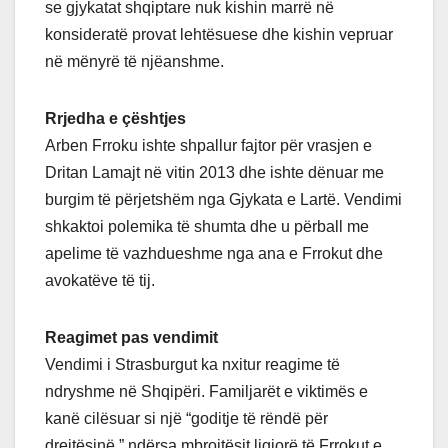
se gjykatat shqiptare nuk kishin marrë në
konsideratë provat lehtësuese dhe kishin vepruar
në mënyrë të njëanshme.
Rrjedha e çështjes
Arben Frroku ishte shpallur fajtor për vrasjen e
Dritan Lamajt në vitin 2013 dhe ishte dënuar me
burgim të përjetshëm nga Gjykata e Lartë. Vendimi
shkaktoi polemika të shumta dhe u përball me
apelime të vazhdueshme nga ana e Frrokut dhe
avokatëve të tij.
Reagimet pas vendimit
Vendimi i Strasburgut ka nxitur reagime të
ndryshme në Shqipëri. Familjarët e viktimës e
kanë cilësuar si një “goditje të rëndë për
drejtësinë,” ndërsa mbrojtësit ligjorë të Frrokut e