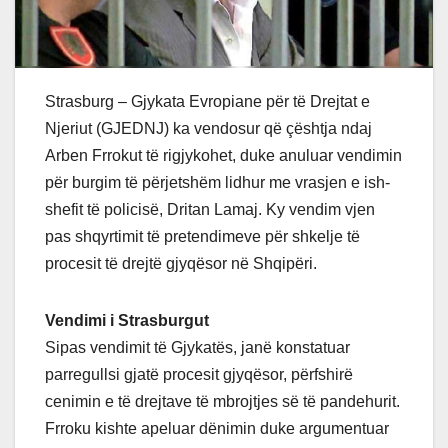
Strasburg – Gjykata Evropiane për të Drejtat e
Njeriut (GJEDNJ) ka vendosur që çështja ndaj
Arben Frrokut të rigjykohet, duke anuluar vendimin
për burgim të përjetshëm lidhur me vrasjen e ish-
shefit të policisë, Dritan Lamaj. Ky vendim vjen
pas shqyrtimit të pretendimeve për shkelje të
procesit të drejtë gjyqësor në Shqipëri.
Vendimi i Strasburgut
Sipas vendimit të Gjykatës, janë konstatuar
parregullsi gjatë procesit gjyqësor, përfshirë
cenimin e të drejtave të mbrojtjes së të pandehurit.
Frroku kishte apeluar dënimin duke argumentuar