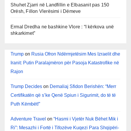
Shuhet Zjarri në Landfillin e Elbasanit pas 150
Orësh, Fillon Vlerësimi i Dëmeve
Ermal Dredha ne bashkine Vlore : “I kërkova unë
shkarkimet”
Trump
on
Rusia Ofron Ndërmjetësim Mes Izraelit dhe
Iranit: Putin Paralajmëron për Pasoja Katastrofike në
Rajon
Trump Decides
on
Demaliaj Sfidon Berishën: “Merr
Certifikatën që s’ke Qenë Spiun i Sigurimit, do të të
Puth Këmbët!”
Adventure Travel
on
“Hasmi i Vjetër Nuk Bëhet Mik i
Ri”: Mesazhi i Fortë i Tifozëve Kuqezi Para Shqipëri-