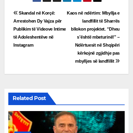
Post
Skandal në Korçë:
Kaos në ndërtim: Mbyllja e
Arrestohen Dy Vajza për
landfillit të Sharrës
navigation
Publikim të Videove Intime
bllokon projektet. “Dheu
të Adoleshentëve në
s’është mbeturinë!” –
Instagram
Ndërtuesit në Shqipëri
kërkojnë zgjidhje pas
mbylljes së landfillit
Related Post