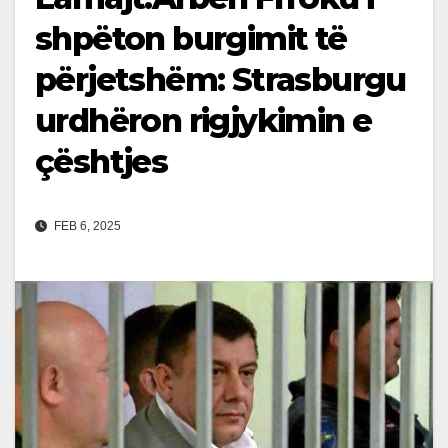
shpëton burgimit të
përjetshëm: Strasburgu
urdhëron rigjykimin e
çështjes
FEB 6, 2025