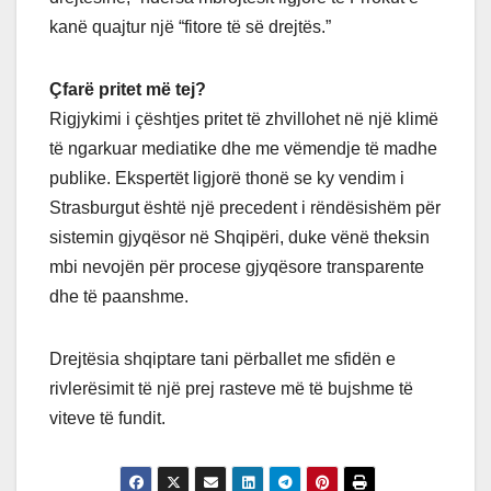
kanë quajtur një “fitore të së drejtës.”
Çfarë pritet më tej?
Rigjykimi i çështjes pritet të zhvillohet në një klimë
të ngarkuar mediatike dhe me vëmendje të madhe
publike. Ekspertët ligjorë thonë se ky vendim i
Strasburgut është një precedent i rëndësishëm për
sistemin gjyqësor në Shqipëri, duke vënë theksin
mbi nevojën për procese gjyqësore transparente
dhe të paanshme.
Drejtësia shqiptare tani përballet me sfidën e
rivlerësimit të një prej rasteve më të bujshme të
viteve të fundit.