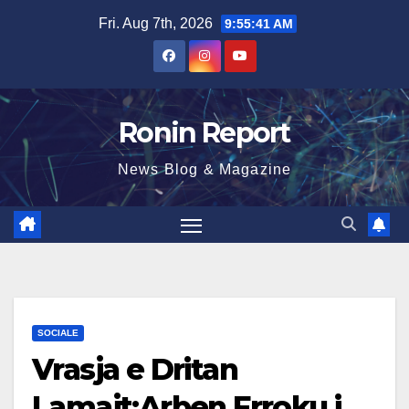
Skip
Fri. Aug 7th, 2026
9:55:42 AM
to
content
Ronin Report
News Blog & Magazine
SOCIALE
Vrasja e Dritan
Lamajt:Arben Frroku i