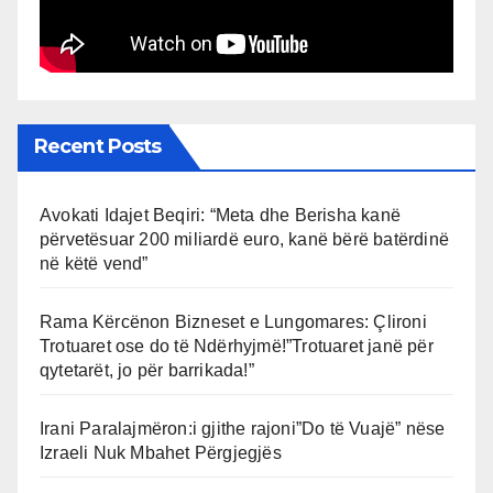
Recent Posts
Avokati Idajet Beqiri: “Meta dhe Berisha kanë
përvetësuar 200 miliardë euro, kanë bërë batërdinë
në këtë vend”
Rama Kërcënon Bizneset e Lungomares: Çlironi
Trotuaret ose do të Ndërhyjmë!”Trotuaret janë për
qytetarët, jo për barrikada!”
Irani Paralajmëron:i gjithe rajoni”Do të Vuajë” nëse
Izraeli Nuk Mbahet Përgjegjës