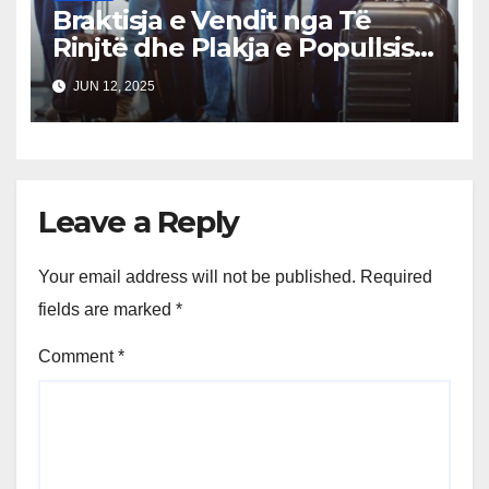
Braktisja e Vendit nga Të
Rinjtë dhe Plakja e Popullsisë:
Qeveria Miraton Planin
JUN 12, 2025
Kombëtar të Veprimit 2025-
2030
Leave a Reply
Your email address will not be published.
Required
fields are marked
*
Comment
*