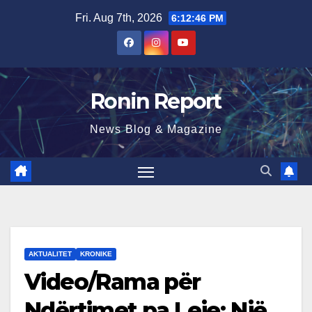
Skip
Fri. Aug 7th, 2026
6:12:47 PM
to
content
Ronin Report
News Blog & Magazine
AKTUALITET
KRONIKE
Video/Rama për
Ndërtimet pa Leje: Një