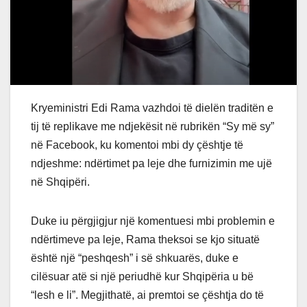
Kryeministri Edi Rama vazhdoi të dielën traditën e
tij të replikave me ndjekësit në rubrikën “Sy më sy”
në Facebook, ku komentoi mbi dy çështje të
ndjeshme: ndërtimet pa leje dhe furnizimin me ujë
në Shqipëri.
Duke iu përgjigjur një komentuesi mbi problemin e
ndërtimeve pa leje, Rama theksoi se kjo situatë
është një “peshqesh” i së shkuarës, duke e
cilësuar atë si një periudhë kur Shqipëria u bë
“lesh e li”. Megjithatë, ai premtoi se çështja do të