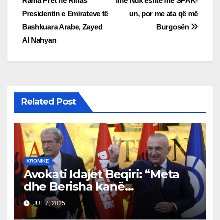
Rama Pret në Rinas
Ime Nuk eshtë me SPAK-
navigation
Presidentin e Emirateve të
un, por me ata që më
Bashkuara Arabe, Zayed
Burgosën
Al Nahyan
Related Post
KRONIKE
Avokati Idajet Beqiri: “Meta
dhe Berisha kanë
përvetësuar 200 miliardë
JUL 7, 2025
euro, kanë bërë batërdinë në