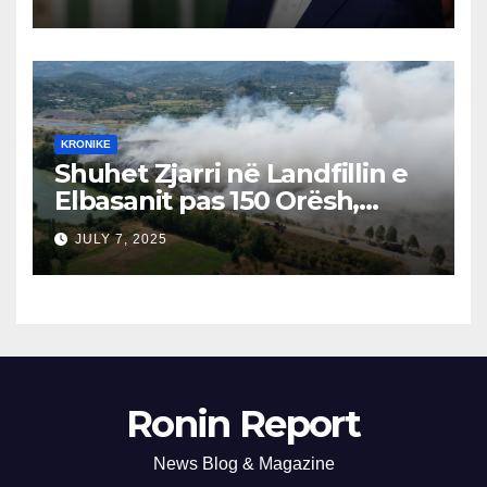
Përgjegjës
KRONIKE
Shuhet Zjarri në Landfillin e
Elbasanit pas 150 Orësh,
Fillon Vlerësimi i Dëmeve
JULY 7, 2025
Ronin Report
News Blog & Magazine