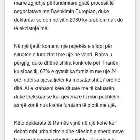
marrë zgjidhje përfundimtare gjatë procesit të
negociatave me Bashkimin Europian, duke
deklaruar se deri në vitin 2030 ky problem nuk do
të ekzistojë më.
Në një tjetër koment, një ndjekës e sfidoi për
situatën e furnizimit me ujë në vend. Rama u
përgjigj duke dhënë shifra konkrete për Tiranën,
ku sipas tij, 67% e qytetit ka furnizim me ujë 24
orë, ndërsa pjesa tjetër ka mesatarisht 17 orë në
ditë. Ai e krahasoi këtë situatë me të kaluarën,
duke theksuar se kur qeveria e tij mori pushtetin,
asnjë zonë nuk kishte furnizim të plotë me ujë.
Këto deklarata të Ramës vijnë në një kohë kur
debati mbi urbanizimin dhe cilësinë e shërbimeve
bazë në Shqipëri mbetet i nxehtë. Pavarësisht