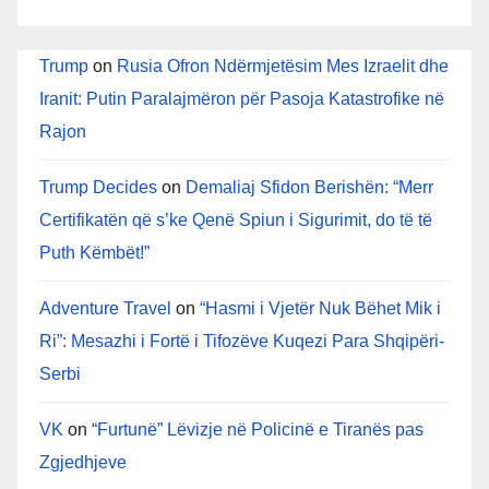
Trump
on
Rusia Ofron Ndërmjetësim Mes Izraelit dhe
Iranit: Putin Paralajmëron për Pasoja Katastrofike në
Rajon
Trump Decides
on
Demaliaj Sfidon Berishën: “Merr
Certifikatën që s’ke Qenë Spiun i Sigurimit, do të të
Puth Këmbët!”
Adventure Travel
on
“Hasmi i Vjetër Nuk Bëhet Mik i
Ri”: Mesazhi i Fortë i Tifozëve Kuqezi Para Shqipëri-
Serbi
VK
on
“Furtunë” Lëvizje në Policinë e Tiranës pas
Zgjedhjeve