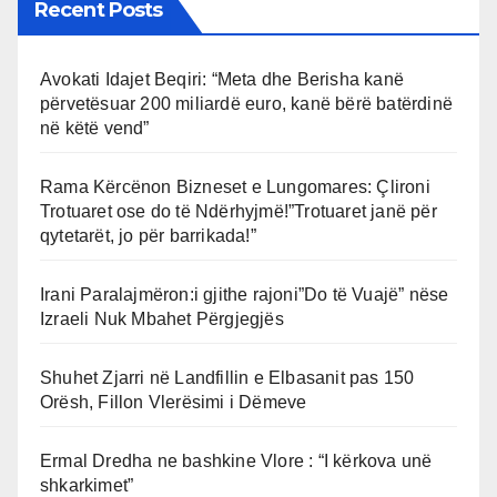
Recent Posts
Avokati Idajet Beqiri: “Meta dhe Berisha kanë
përvetësuar 200 miliardë euro, kanë bërë batërdinë
në këtë vend”
Rama Kërcënon Bizneset e Lungomares: Çlironi
Trotuaret ose do të Ndërhyjmë!”Trotuaret janë për
qytetarët, jo për barrikada!”
Irani Paralajmëron:i gjithe rajoni”Do të Vuajë” nëse
Izraeli Nuk Mbahet Përgjegjës
Shuhet Zjarri në Landfillin e Elbasanit pas 150
Orësh, Fillon Vlerësimi i Dëmeve
Ermal Dredha ne bashkine Vlore : “I kërkova unë
shkarkimet”