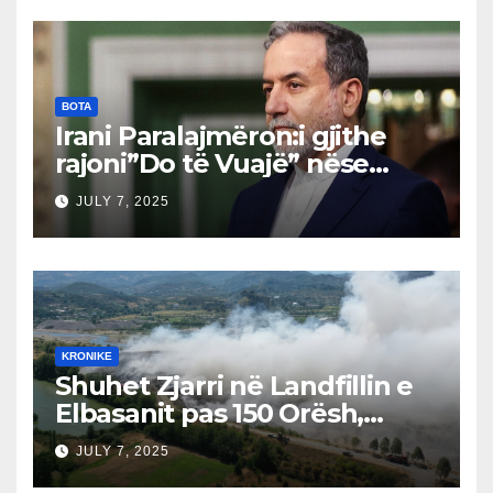
barrikada!”
BOTA
Irani Paralajmëron:i gjithe
rajoni”Do të Vuajë” nëse
Izraeli Nuk Mbahet
JULY 7, 2025
Përgjegjës
KRONIKE
Shuhet Zjarri në Landfillin e
Elbasanit pas 150 Orësh,
Fillon Vlerësimi i Dëmeve
JULY 7, 2025