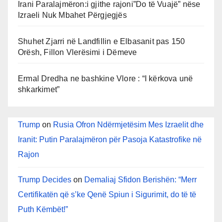
Irani Paralajmëron:i gjithe rajoni”Do të Vuajë” nëse
Izraeli Nuk Mbahet Përgjegjës
Shuhet Zjarri në Landfillin e Elbasanit pas 150
Orësh, Fillon Vlerësimi i Dëmeve
Ermal Dredha ne bashkine Vlore : “I kërkova unë
shkarkimet”
Trump
on
Rusia Ofron Ndërmjetësim Mes Izraelit dhe
Iranit: Putin Paralajmëron për Pasoja Katastrofike në
Rajon
Trump Decides
on
Demaliaj Sfidon Berishën: “Merr
Certifikatën që s’ke Qenë Spiun i Sigurimit, do të të
Puth Këmbët!”