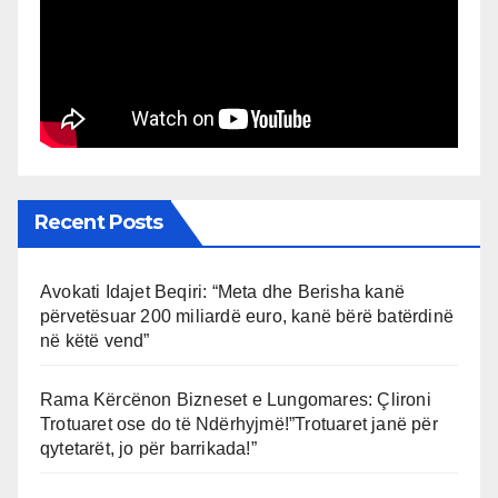
Recent Posts
Avokati Idajet Beqiri: “Meta dhe Berisha kanë
përvetësuar 200 miliardë euro, kanë bërë batërdinë
në këtë vend”
Rama Kërcënon Bizneset e Lungomares: Çlironi
Trotuaret ose do të Ndërhyjmë!”Trotuaret janë për
qytetarët, jo për barrikada!”