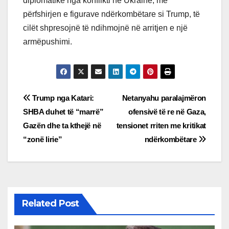
diplomatike nga konflikti në Ukrainë, me
përfshirjen e figurave ndërkombëtare si Trump, të
cilët shpresojnë të ndihmojnë në arritjen e një
armëpushimi.
Post
Trump nga Katari:
Netanyahu paralajmëron
SHBA duhet të “marrë”
ofensivë të re në Gaza,
navigation
Gazën dhe ta kthejë në
tensionet rriten me kritikat
“zonë lirie”
ndërkombëtare
Related Post