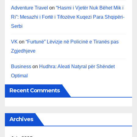
Adventure Travel
on
“Hasmi i Vjetër Nuk Bëhet Mik i
Ri”: Mesazhi i Fortë i Tifozëve Kuqezi Para Shqipëri-
Serbi
VK
on
“Furtunë” Lëvizje në Policinë e Tiranës pas
Zgjedhjeve
Business
on
Hudhra: Aleati Natyral për Shëndet
Optimal
Recent Comments
Archives