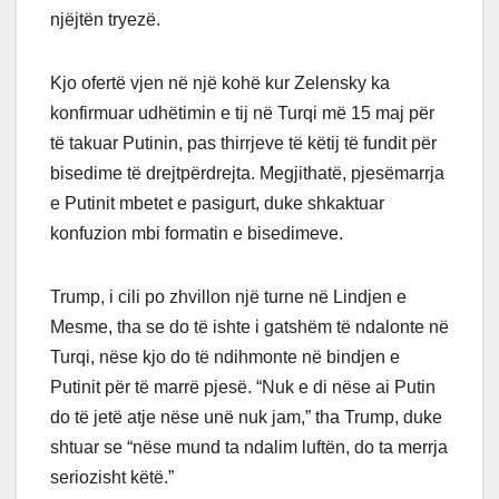
njëjtën tryezë.
Kjo ofertë vjen në një kohë kur Zelensky ka
konfirmuar udhëtimin e tij në Turqi më 15 maj për
të takuar Putinin, pas thirrjeve të këtij të fundit për
bisedime të drejtpërdrejta. Megjithatë, pjesëmarrja
e Putinit mbetet e pasigurt, duke shkaktuar
konfuzion mbi formatin e bisedimeve.
Trump, i cili po zhvillon një turne në Lindjen e
Mesme, tha se do të ishte i gatshëm të ndalonte në
Turqi, nëse kjo do të ndihmonte në bindjen e
Putinit për të marrë pjesë. “Nuk e di nëse ai Putin
do të jetë atje nëse unë nuk jam,” tha Trump, duke
shtuar se “nëse mund ta ndalim luftën, do ta merrja
seriozisht këtë.”