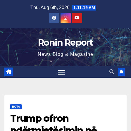
Skip
Thu. Aug 6th, 2026
1:11:20 AM
to
content
Ronin Report
News Blog & Magazine
BOTA
Trump ofron
ndërmjetësimin në