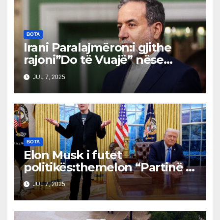
BOTA
Irani Paralajmëron:i gjithe
rajoni”Do të Vuajë” nëse
Izraeli Nuk Mbahet
JUL 7, 2025
Përgjegjës
BOTA
Elon Musk i futet
politikës:themelon “Partinë e
Amerikës”Bordet drejtuese
JUL 7, 2025
dhe tregjet financiare të
shqetësuara