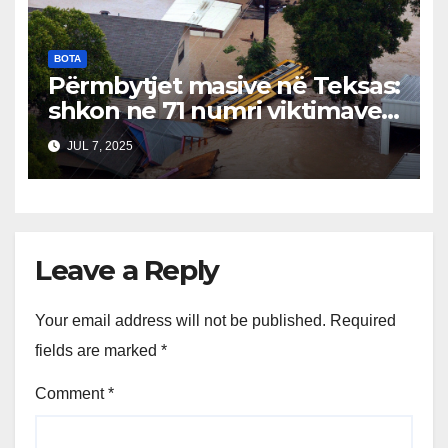
BOTA
Përmbytjet masive në Teksas:
shkon ne 71 numri viktimave…
JUL 7, 2025
Leave a Reply
Your email address will not be published.
Required
fields are marked
*
Comment
*