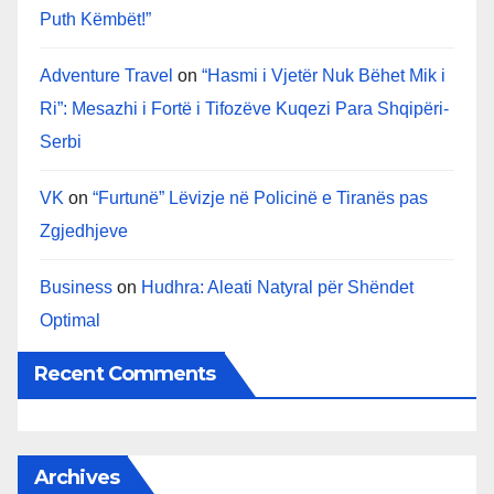
Puth Këmbët!”
Adventure Travel
on
“Hasmi i Vjetër Nuk Bëhet Mik i
Ri”: Mesazhi i Fortë i Tifozëve Kuqezi Para Shqipëri-
Serbi
VK
on
“Furtunë” Lëvizje në Policinë e Tiranës pas
Zgjedhjeve
Business
on
Hudhra: Aleati Natyral për Shëndet
Optimal
Recent Comments
Archives