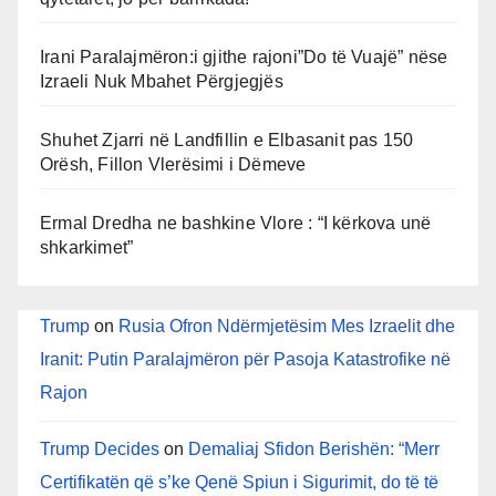
Irani Paralajmëron:i gjithe rajoni”Do të Vuajë” nëse
Izraeli Nuk Mbahet Përgjegjës
Shuhet Zjarri në Landfillin e Elbasanit pas 150
Orësh, Fillon Vlerësimi i Dëmeve
Ermal Dredha ne bashkine Vlore : “I kërkova unë
shkarkimet”
Trump
on
Rusia Ofron Ndërmjetësim Mes Izraelit dhe
Iranit: Putin Paralajmëron për Pasoja Katastrofike në
Rajon
Trump Decides
on
Demaliaj Sfidon Berishën: “Merr
Certifikatën që s’ke Qenë Spiun i Sigurimit, do të të