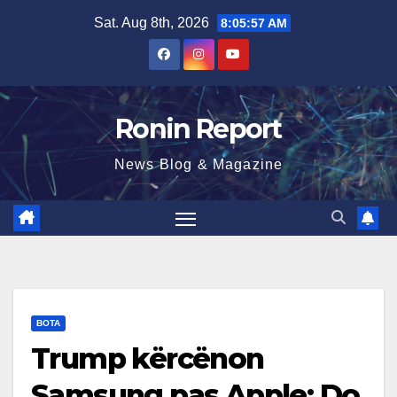
Skip
Sat. Aug 8th, 2026
8:05:57 AM
to
content
Ronin Report
News Blog & Magazine
BOTA
Trump kërcënon
Samsung pas Apple: Do