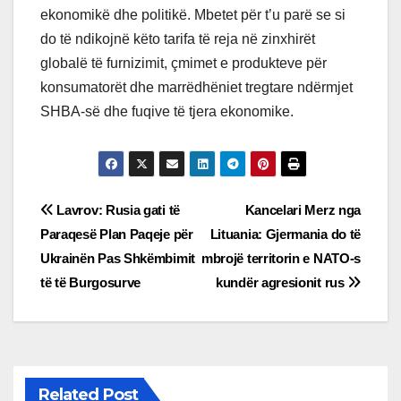
ekonomikë dhe politikë. Mbetet për t’u parë se si
do të ndikojnë këto tarifa të reja në zinxhirët
globalë të furnizimit, çmimet e produkteve për
konsumatorët dhe marrëdhëniet tregtare ndërmjet
SHBA-së dhe fuqive të tjera ekonomike.
Post
Lavrov: Rusia gati të
Kancelari Merz nga
Paraqesë Plan Paqeje për
Lituania: Gjermania do të
navigation
Ukrainën Pas Shkëmbimit
mbrojë territorin e NATO-s
të të Burgosurve
kundër agresionit rus
Related Post