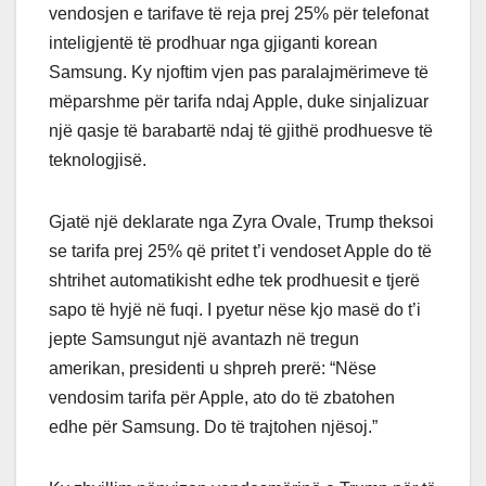
vendosjen e tarifave të reja prej 25% për telefonat
inteligjentë të prodhuar nga gjiganti korean
Samsung.
Ky njoftim vjen pas paralajmërimeve të
mëparshme për tarifa ndaj Apple, duke sinjalizuar
një qasje të barabartë ndaj të gjithë prodhuesve të
teknologjisë.
Gjatë një deklarate nga Zyra Ovale, Trump theksoi
se tarifa prej 25% që pritet t’i vendoset Apple do të
shtrihet automatikisht edhe tek prodhuesit e tjerë
sapo të hyjë në fuqi.
I pyetur nëse kjo masë do t’i
jepte Samsungut një avantazh në tregun
amerikan, presidenti u shpreh prerë: “Nëse
vendosim tarifa për Apple, ato do të zbatohen
edhe për Samsung. Do të trajtohen njësoj.”