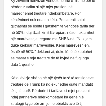
Ky zhvillim nënvizon vendosmërinë e Trump për të
përdorur tarifat si një mjet presioni në
marrëdhëniet tregtare ndërkombëtare. Por
kërcënimet nuk ndalen këtu. Presidenti shtoi
gjithashtu se është i gatshëm të vendosë tarifa deri
në 50% ndaj Bashkimit Evropian, nëse nuk arrihet
një marrëveshje tregtare me SHBA-në. “Nuk jam
duke kërkuar marrëveshje. Kemi marrëveshjen,
është në 50%,” deklaroi ai, duke lënë të kuptohet
se masat e reja tregtare do të hyjnë në fuqi nga
data 1 qershor.
Këto lëvizje shënojnë një tjetër fazë të tensioneve
tregtare që Trump ka ndjekur edhe gjatë mandatit
të tij të parë. Përdorimi i tarifave si mjet presioni
ndaj partnerëve ndërkombëtarë ka qenë një
strategji kyçe për arritjen e objektivave të tij