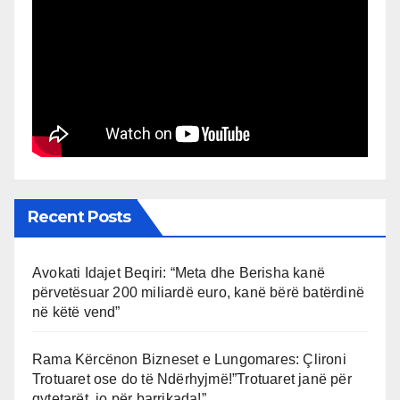
Recent Posts
Avokati Idajet Beqiri: “Meta dhe Berisha kanë
përvetësuar 200 miliardë euro, kanë bërë batërdinë
në këtë vend”
Rama Kërcënon Bizneset e Lungomares: Çlironi
Trotuaret ose do të Ndërhyjmë!”Trotuaret janë për
qytetarët, jo për barrikada!”