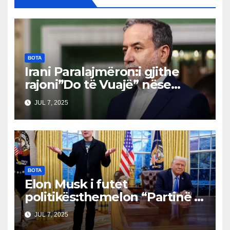
BOTA
Irani Paralajmëron:i gjithe
rajoni”Do të Vuajë” nëse
Izraeli Nuk Mbahet
JUL 7, 2025
Përgjegjës
BOTA
Elon Musk i futet
politikës:themelon “Partinë e
Amerikës”Bordet drejtuese
JUL 7, 2025
dhe tregjet financiare të