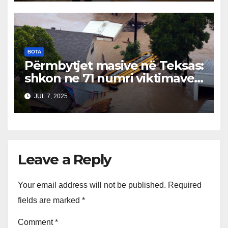
shqetësuara
BOTA
Përmbytjet masive në Teksas:
shkon ne 71 numri viktimave…
JUL 7, 2025
Leave a Reply
Your email address will not be published.
Required
fields are marked
*
Comment
*