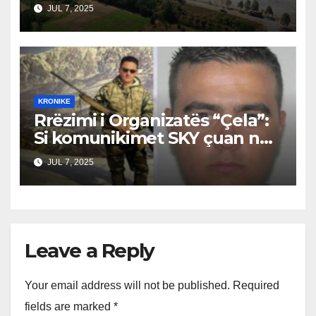
Vlerësimi i Dëmeve
JUL 7, 2025
KRONIKE
Rrëzimi i Organizatës “Çela”:
Si komunikimet SKY çuan në
prangosjen e bandës, Suel
JUL 7, 2025
Çela ende i lirë
Leave a Reply
Your email address will not be published.
Required
fields are marked
*