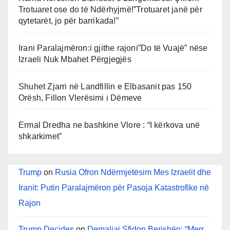
Trotuaret ose do të Ndërhyjmë!”Trotuaret janë për
qytetarët, jo për barrikada!”
Irani Paralajmëron:i gjithe rajoni”Do të Vuajë” nëse
Izraeli Nuk Mbahet Përgjegjës
Shuhet Zjarri në Landfillin e Elbasanit pas 150
Orësh, Fillon Vlerësimi i Dëmeve
Ermal Dredha ne bashkine Vlore : “I kërkova unë
shkarkimet”
Trump
on
Rusia Ofron Ndërmjetësim Mes Izraelit dhe
Iranit: Putin Paralajmëron për Pasoja Katastrofike në
Rajon
Trump Decides
on
Demaliaj Sfidon Berishën: “Merr