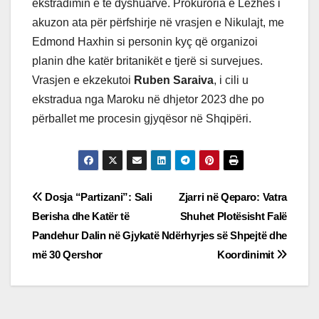
ekstradimin e të dyshuarve. Prokuroria e Lezhës i
akuzon ata për përfshirje në vrasjen e Nikulajt, me
Edmond Haxhin si personin kyç që organizoi
planin dhe katër britanikët e tjerë si survejues.
Vrasjen e ekzekutoi
Ruben Saraiva
, i cili u
ekstradua nga Maroku në dhjetor 2023 dhe po
përballet me procesin gjyqësor në Shqipëri.
Post
Dosja “Partizani”: Sali
Zjarri në Qeparo: Vatra
Berisha dhe Katër të
Shuhet Plotësisht Falë
navigation
Pandehur Dalin në Gjykatë
Ndërhyrjes së Shpejtë dhe
më 30 Qershor
Koordinimit