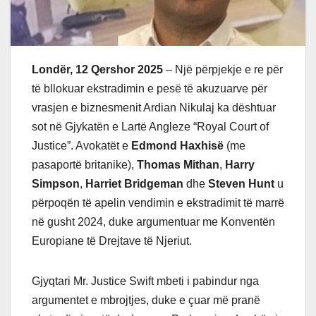
Londër, 12 Qershor 2025
– Një përpjekje e re për
të bllokuar ekstradimin e pesë të akuzuarve për
vrasjen e biznesmenit Ardian Nikulaj ka dështuar
sot në Gjykatën e Lartë Angleze “Royal Court of
Justice”. Avokatët e
Edmond Haxhisë
(me
pasaportë britanike),
Thomas Mithan
,
Harry
Simpson
,
Harriet Bridgeman
dhe
Steven Hunt
u
përpoqën të apelin vendimin e ekstradimit të marrë
në gusht 2024, duke argumentuar me Konventën
Europiane të Drejtave të Njeriut.
Gjyqtari Mr. Justice Swift mbeti i pabindur nga
argumentet e mbrojtjes, duke e çuar më pranë