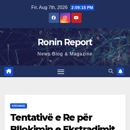
Skip
Fri. Aug 7th, 2026
2:09:16 PM
to
content
Ronin Report
News Blog & Magazine
KRONIKE
Tentativë e Re për
Bllokimin e Ekstradimit