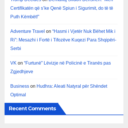
Certifikatën që s’ke Qenë Spiun i Sigurimit, do të të
Puth Këmbët!”
Adventure Travel
on
“Hasmi i Vjetër Nuk Bëhet Mik i
Ri”: Mesazhi i Fortë i Tifozëve Kuqezi Para Shqipëri-
Serbi
VK
on
“Furtunë” Lëvizje në Policinë e Tiranës pas
Zgjedhjeve
Business
on
Hudhra: Aleati Natyral për Shëndet
Optimal
Recent Comments