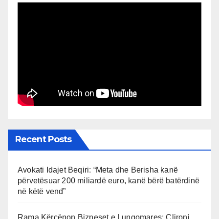
Recent Posts
Avokati Idajet Beqiri: “Meta dhe Berisha kanë
përvetësuar 200 miliardë euro, kanë bërë batërdinë
në këtë vend”
Rama Kërcënon Bizneset e Lungomares: Çlironi