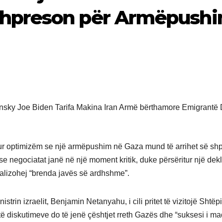
hpreson për Armëpush
ur optimizëm se një armëpushim në Gaza mund të arrihet së shpe
e negociatat janë në një moment kritik, duke përsëritur një dek
inalizohej “brenda javës së ardhshme”.
strin izraelit, Benjamin Netanyahu, i cili pritet të vizitojë Shtëp
ë diskutimeve do të jenë çështjet rreth Gazës dhe “suksesi i m