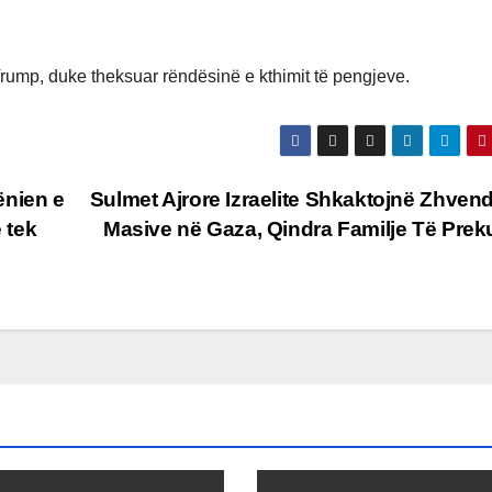
 Trump, duke theksuar rëndësinë e kthimit të pengjeve.
ënien e
Sulmet Ajrore Izraelite Shkaktojnë Zhven
 tek
Masive në Gaza, Qindra Familje Të Prek