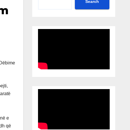
Search
im
jti,
laratë
inë e
adh që