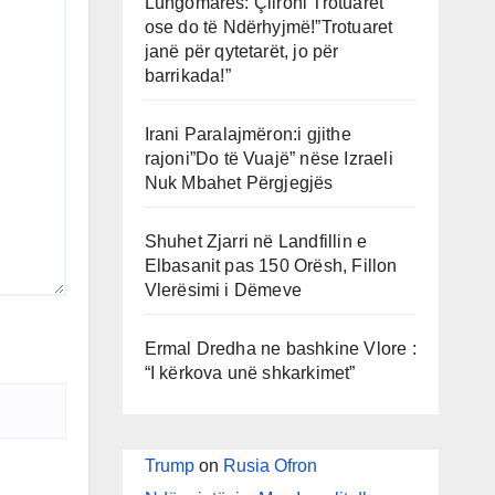
Lungomares: Çlironi Trotuaret
ose do të Ndërhyjmë!”Trotuaret
janë për qytetarët, jo për
barrikada!”
Irani Paralajmëron:i gjithe
rajoni”Do të Vuajë” nëse Izraeli
Nuk Mbahet Përgjegjës
Shuhet Zjarri në Landfillin e
Elbasanit pas 150 Orësh, Fillon
Vlerësimi i Dëmeve
Ermal Dredha ne bashkine Vlore :
“I kërkova unë shkarkimet”
Trump
on
Rusia Ofron