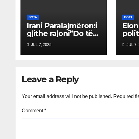
BOTA
BOTA
Irani Paralajmëron:i
Elon
gjithe rajoni”Do të
poli
Vuajë” nëse Izraeli
“Par
JUL 7, 2025
JUL 7,
Nuk Mbahet
Ame
Përgjegjës
drej
treg
shqe
Leave a Reply
Your email address will not be published.
Required fi
Comment
*