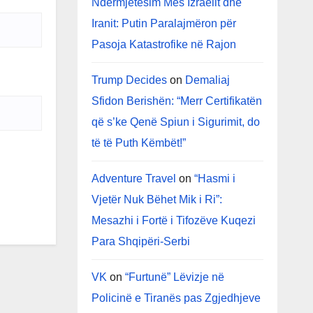
Ndërmjetësim Mes Izraelit dhe
Iranit: Putin Paralajmëron për
Pasoja Katastrofike në Rajon
Trump Decides
on
Demaliaj
Sfidon Berishën: “Merr Certifikatën
që s’ke Qenë Spiun i Sigurimit, do
të të Puth Këmbët!”
Adventure Travel
on
“Hasmi i
Vjetër Nuk Bëhet Mik i Ri”:
Mesazhi i Fortë i Tifozëve Kuqezi
Para Shqipëri-Serbi
VK
on
“Furtunë” Lëvizje në
Policinë e Tiranës pas Zgjedhjeve