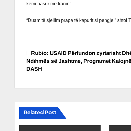
kemi pasur me Iranin”.
“Duam të sjellim prapa të kapurit si pengje,” shtoi
Post
Rubio: USAID Përfundon zyrtarisht Dh
Ndihmës së Jashtme, Programet Kalojnë
navigation
DASH
Related Post