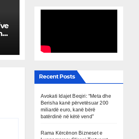
ive
n
Recent Posts
Avokati Idajet Beqiri: “Meta dhe
Berisha kanë përvetësuar 200
miliardë euro, kanë bërë
batërdinë në këtë vend”
Rama Kërcënon Bizneset e