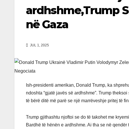
ardhshme,Trump S
në Gaza
JUL 1, 2025
Ish-presidenti amerikan, Donald Trump, ka shpreh
ndoshta “gjatë javës së ardhshme”. Trump theksoi s
të bërë ditë më parë se një marrëveshje pritej të f
Trump gjithashtu njoftoi se do të takohet me kryemini
Bardhë të hënën e ardhshme. Ai tha se në qendër t