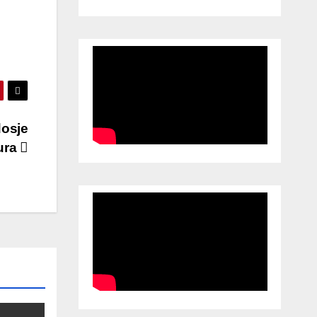
dosje
ura