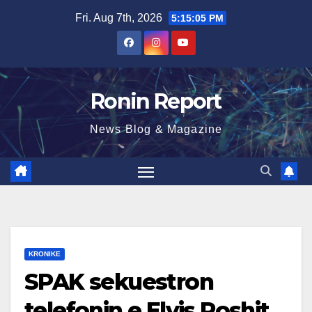
Skip
Fri. Aug 7th, 2026
5:15:06 PM
to
content
Ronin Report
News Blog & Magazine
KRONIKE
SPAK sekuestron
telefonin e Elvis Roshit,