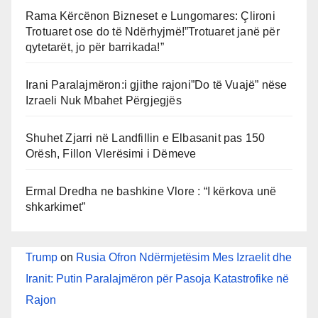
Rama Kërcënon Bizneset e Lungomares: Çlironi
Trotuaret ose do të Ndërhyjmë!”Trotuaret janë për
qytetarët, jo për barrikada!”
Irani Paralajmëron:i gjithe rajoni”Do të Vuajë” nëse
Izraeli Nuk Mbahet Përgjegjës
Shuhet Zjarri në Landfillin e Elbasanit pas 150
Orësh, Fillon Vlerësimi i Dëmeve
Ermal Dredha ne bashkine Vlore : “I kërkova unë
shkarkimet”
Trump
on
Rusia Ofron Ndërmjetësim Mes Izraelit dhe
Iranit: Putin Paralajmëron për Pasoja Katastrofike në
Rajon