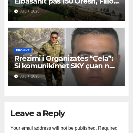
Elbasanit pas 150 Orësh, Fillon
Vlerësimi i Dëmeve
JUL 7, 2025
KRONIKE
Rrëzimi i Organizatës “Çela”:
Si komunikimet SKY çuan në
prangosjen e bandës, Suel
JUL 7, 2025
Çela ende i lirë
Leave a Reply
Your email address will not be published.
Required