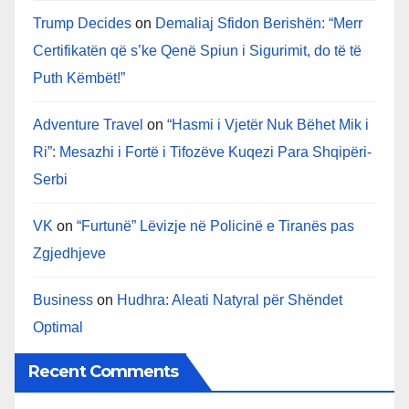
Trump Decides
on
Demaliaj Sfidon Berishën: “Merr
Certifikatën që s’ke Qenë Spiun i Sigurimit, do të të
Puth Këmbët!”
Adventure Travel
on
“Hasmi i Vjetër Nuk Bëhet Mik i
Ri”: Mesazhi i Fortë i Tifozëve Kuqezi Para Shqipëri-
Serbi
VK
on
“Furtunë” Lëvizje në Policinë e Tiranës pas
Zgjedhjeve
Business
on
Hudhra: Aleati Natyral për Shëndet
Optimal
Recent Comments