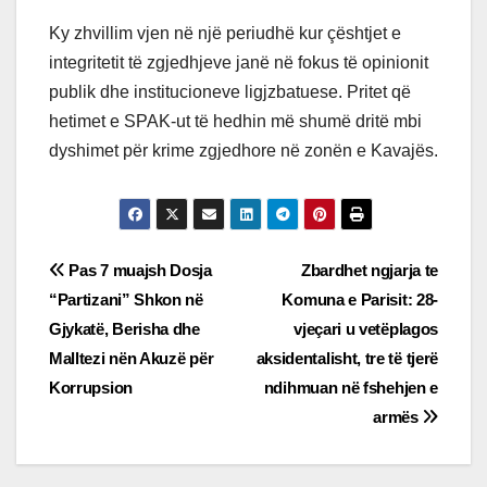
Ky zhvillim vjen në një periudhë kur çështjet e
integritetit të zgjedhjeve janë në fokus të opinionit
publik dhe institucioneve ligjzbatuese. Pritet që
hetimet e SPAK-ut të hedhin më shumë dritë mbi
dyshimet për krime zgjedhore në zonën e Kavajës.
Post
Pas 7 muajsh Dosja
Zbardhet ngjarja te
“Partizani” Shkon në
Komuna e Parisit: 28-
navigation
Gjykatë, Berisha dhe
vjeçari u vetëplagos
Malltezi nën Akuzë për
aksidentalisht, tre të tjerë
Korrupsion
ndihmuan në fshehjen e
armës