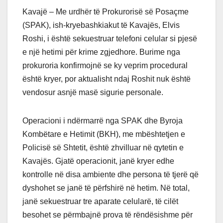
Kavajë – Me urdhër të Prokurorisë së Posaçme
(SPAK), ish-kryebashkiakut të Kavajës, Elvis
Roshi, i është sekuestruar telefoni celular si pjesë
e një hetimi për krime zgjedhore. Burime nga
prokuroria konfirmojnë se ky veprim procedural
është kryer, por aktualisht ndaj Roshit nuk është
vendosur asnjë masë sigurie personale.
Operacioni i ndërmarrë nga SPAK dhe Byroja
Kombëtare e Hetimit (BKH), me mbështetjen e
Policisë së Shtetit, është zhvilluar në qytetin e
Kavajës. Gjatë operacionit, janë kryer edhe
kontrolle në disa ambiente dhe persona të tjerë që
dyshohet se janë të përfshirë në hetim. Në total,
janë sekuestruar tre aparate celularë, të cilët
besohet se përmbajnë prova të rëndësishme për