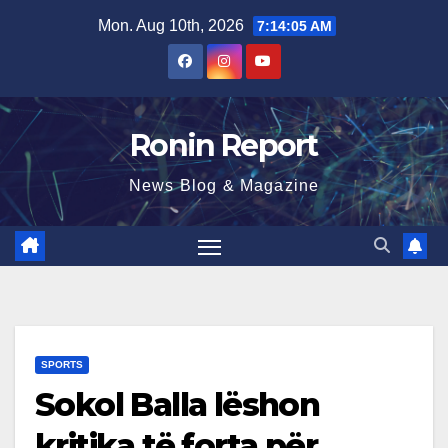
Skip
Mon. Aug 10th, 2026
7:14:06 AM
to
content
Ronin Report
News Blog & Magazine
SPORTS
Sokol Balla lëshon
kritika të forta për