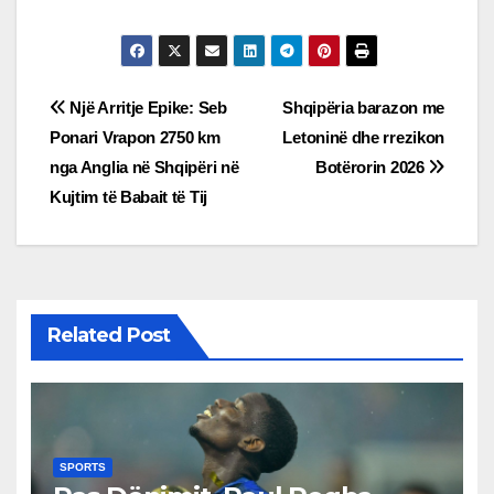
Post
Një Arritje Epike: Seb
Shqipëria barazon me
Ponari Vrapon 2750 km
Letoninë dhe rrezikon
navigation
nga Anglia në Shqipëri në
Botërorin 2026
Kujtim të Babait të Tij
Related Post
SPORTS