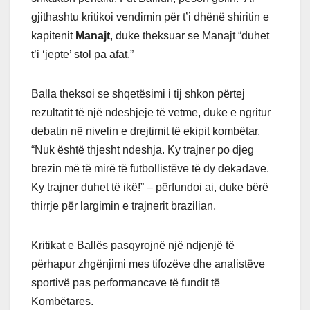
gjithashtu kritikoi vendimin për t’i dhënë shiritin e
kapitenit
Manajt
, duke theksuar se Manajt “duhet
t’i ‘jepte’ stol pa afat.”
Balla theksoi se shqetësimi i tij shkon përtej
rezultatit të një ndeshjeje të vetme, duke e ngritur
debatin në nivelin e drejtimit të ekipit kombëtar.
“Nuk është thjesht ndeshja. Ky trajner po djeg
brezin më të mirë të futbollistëve të dy dekadave.
Ky trajner duhet të ikë!” – përfundoi ai, duke bërë
thirrje për largimin e trajnerit brazilian.
Kritikat e Ballës pasqyrojnë një ndjenjë të
përhapur zhgënjimi mes tifozëve dhe analistëve
sportivë pas performancave të fundit të
Kombëtares.