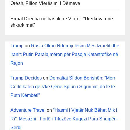
Orësh, Fillon Vlerësimi i Dëmeve
Ermal Dredha ne bashkine Vlore : “I kërkova unë
shkarkimet”
Trump
on
Rusia Ofron Ndërmjetësim Mes Izraelit dhe
Iranit: Putin Paralajmëron për Pasoja Katastrofike në
Rajon
Trump Decides
on
Demaliaj Sfidon Berishën: “Merr
Certifikatën që s’ke Qenë Spiun i Sigurimit, do të të
Puth Këmbët!”
Adventure Travel
on
“Hasmi i Vjetër Nuk Bëhet Mik i
Ri”: Mesazhi i Fortë i Tifozëve Kuqezi Para Shqipëri-
Serbi