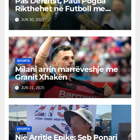
Pas Dënimit, Paul Pogba
Rikthehet në Futboll me
Monaco-n
JUN 30, 2025
SPORTS
Milani arrin marrëveshje me
Granit Xhakën
JUN 21, 2025
SPORTS
Një Arritje Epike: Seb Ponari