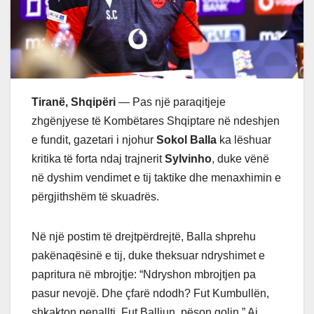
Tiranë, Shqipëri
— Pas një paraqitjeje
zhgënjyese të Kombëtares Shqiptare në ndeshjen
e fundit, gazetari i njohur
Sokol Balla
ka lëshuar
kritika të forta ndaj trajnerit
Sylvinho
, duke vënë
në dyshim vendimet e tij taktike dhe menaxhimin e
përgjithshëm të skuadrës.
Në një postim të drejtpërdrejtë, Balla shprehu
pakënaqësinë e tij, duke theksuar ndryshimet e
papritura në mbrojtje: “Ndryshon mbrojtjen pa
pasur nevojë. Dhe çfarë ndodh? Fut Kumbullën,
shkakton penallti. Fut Balliun, pëson golin.” Ai