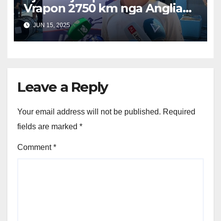
Vrapon 2750 km nga Anglia
në Shqipëri në Kujtim të
JUN 15, 2025
Babait të Tij
Leave a Reply
Your email address will not be published.
Required
fields are marked
*
Comment
*