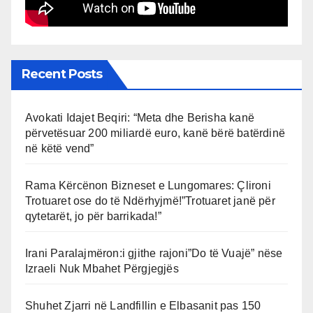
Recent Posts
Avokati Idajet Beqiri: “Meta dhe Berisha kanë
përvetësuar 200 miliardë euro, kanë bërë batërdinë
në këtë vend”
Rama Kërcënon Bizneset e Lungomares: Çlironi
Trotuaret ose do të Ndërhyjmë!”Trotuaret janë për
qytetarët, jo për barrikada!”
Irani Paralajmëron:i gjithe rajoni”Do të Vuajë” nëse
Izraeli Nuk Mbahet Përgjegjës
Shuhet Zjarri në Landfillin e Elbasanit pas 150