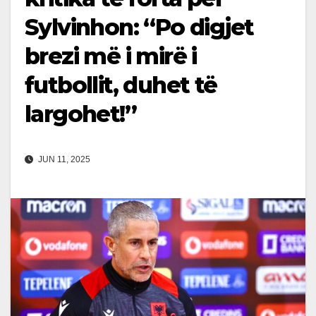
Sylvinhon: “Po digjet
brezi më i mirë i
futbollit, duhet të
largohet!”
JUN 11, 2025