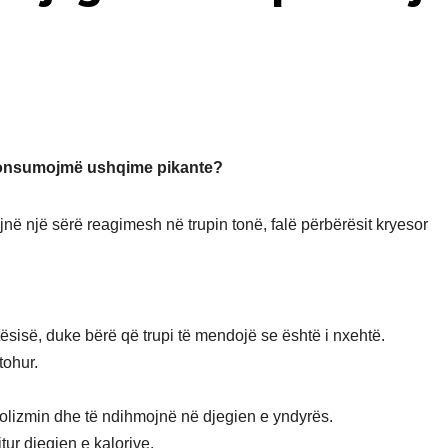
r konsumojmë ushqime pikante?
ë një sërë reagimesh në trupin tonë, falë përbërësit kryesor
ësisë, duke bërë që trupi të mendojë se është i nxehtë.
ftohur.
olizmin dhe të ndihmojnë në djegien e yndyrës.
tur djegien e kalorive.