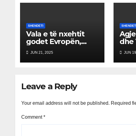
SHENDETI
SHENDET
Vala e të nxehtit
Agje
godet Evropën,
dhe 
alarm për
apel
JUN 21, 2025
JUN 19
temperatura deri
Rrez
në 40°C
të m
bagë
Shqi
Leave a Reply
Kos
Your email address will not be published.
Required fi
Comment
*