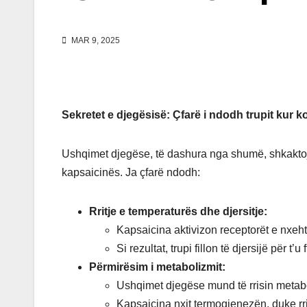
MAR 9, 2025
Sekretet e djegësisë: Çfarë i ndodh trupit ku
Ushqimet djegëse, të dashura nga shumë, shkaktojn
kapsaicinës. Ja çfarë ndodh:
Rritje e temperaturës dhe djersitje:
Kapsaicina aktivizon receptorët e nxeht
Si rezultat, trupi fillon të djersijë për t’u 
Përmirësim i metabolizmit:
Ushqimet djegëse mund të rrisin metab
Kapsaicina nxit termogjenezën, duke rri