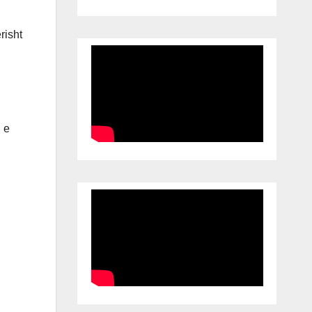
risht
n e