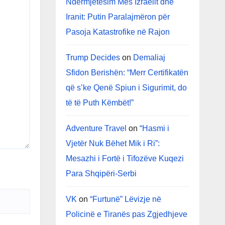
Ndërmjetësim Mes Izraelit dhe
Iranit: Putin Paralajmëron për
Pasoja Katastrofike në Rajon
Trump Decides
on
Demaliaj
Sfidon Berishën: “Merr Certifikatën
që s’ke Qenë Spiun i Sigurimit, do
të të Puth Këmbët!”
Adventure Travel
on
“Hasmi i
Vjetër Nuk Bëhet Mik i Ri”:
Mesazhi i Fortë i Tifozëve Kuqezi
Para Shqipëri-Serbi
VK
on
“Furtunë” Lëvizje në
Policinë e Tiranës pas Zgjedhjeve