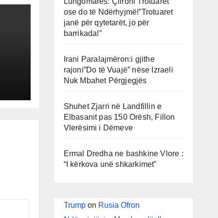
Lungomares: Çlironi Trotuaret
ose do të Ndërhyjmë!”Trotuaret
janë për qytetarët, jo për
barrikada!”
Irani Paralajmëron:i gjithe
rajoni”Do të Vuajë” nëse Izraeli
Nuk Mbahet Përgjegjës
he
 në
Shuhet Zjarri në Landfillin e
Elbasanit pas 150 Orësh, Fillon
Vlerësimi i Dëmeve
Ermal Dredha ne bashkine Vlore :
“I kërkova unë shkarkimet”
Trump
on
Rusia Ofron