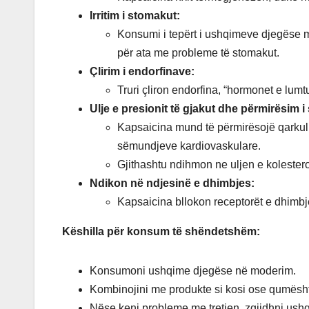
Irritim i stomakut:
Konsumi i tepërt i ushqimeve djegëse m
për ata me probleme të stomakut.
Çlirim i endorfinave:
Truri çliron endorfina, “hormonet e lumt
Ulje e presionit të gjakut dhe përmirësim i
Kapsaicina mund të përmirësojë qarkulli
sëmundjeve kardiovaskulare.
Gjithashtu ndihmon ne uljen e kolesterol
Ndikon në ndjesinë e dhimbjes:
Kapsaicina bllokon receptorët e dhimbj
Këshilla për konsum të shëndetshëm:
Konsumoni ushqime djegëse në moderim.
Kombinojini me produkte si kosi ose qumështi
Nëse keni probleme me tretjen, zgjidhni us