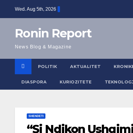
Skip
Wed. Aug 5th, 2026
to
content
Ronin Report
News Blog & Magazine
POLITIK
AKTUALITET
KRONIK
DIASPORA
KURIOZITETE
TEKNOLOGJ
SHENDETI
“Si Ndikon Ushqimi