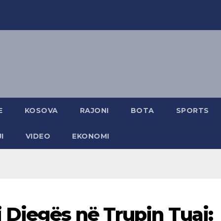
E
KOSOVA
RAJONI
BOTA
SPORTS
I
VIDEO
EKONOMI
 Djegës në Trupin Tuaj: