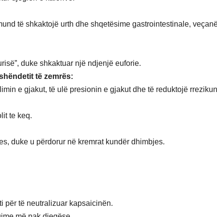
und të shkaktojë urth dhe shqetësime gastrointestinale, veçanë
urisë”, duke shkaktuar një ndjenjë euforie.
 shëndetit të zemrës:
min e gjakut, të ulë presionin e gjakut dhe të reduktojë rreziku
it te keq.
es, duke u përdorur në kremrat kundër dhimbjes.
 për të neutralizuar kapsaicinën.
hqime më pak djegëse.