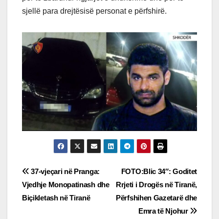
sjellë para drejtësisë personat e përfshirë.
Post
37-vjeçari në Pranga:
FOTO:Blic 34″: Goditet
Vjedhje Monopatinash dhe
Rrjeti i Drogës në Tiranë,
navigation
Biçikletash në Tiranë
Përfshihen Gazetarë dhe
Emra të Njohur