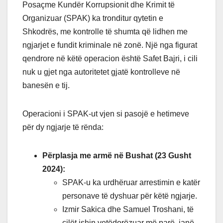
Posaçme Kundër Korrupsionit dhe Krimit të
Organizuar (SPAK) ka tronditur qytetin e
Shkodrës, me kontrolle të shumta që lidhen me
ngjarjet e fundit kriminale në zonë. Një nga figurat
qendrore në këtë operacion është Safet Bajri, i cili
nuk u gjet nga autoritetet gjatë kontrolleve në
banesën e tij.
Operacioni i SPAK-ut vjen si pasojë e hetimeve
për dy ngjarje të rënda:
Përplasja me armë në Bushat (23 Gusht
2024):
SPAK-u ka urdhëruar arrestimin e katër
personave të dyshuar për këtë ngjarje.
Izmir Sakica dhe Samuel Troshani, të
cilët ishin vetëdorëzuar më parë, janë