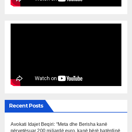
Recent Posts
Avokati Idajet Beqiri: “Meta dhe Berisha kanë
përvetësuar 200 miliardë euro, kanë bërë batërdinë