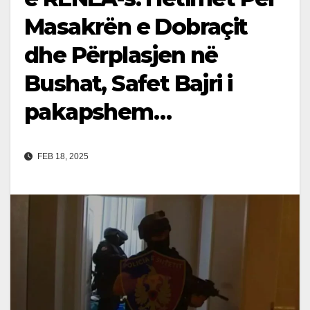
Masakrën e Dobraçit
dhe Përplasjen në
Bushat, Safet Bajri i
pakapshem…
FEB 18, 2025