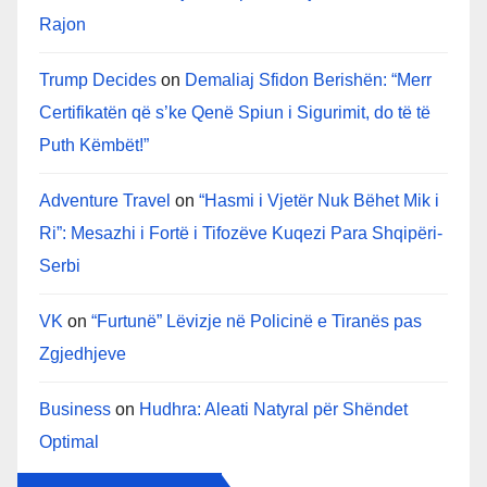
Rajon
Trump Decides
on
Demaliaj Sfidon Berishën: “Merr
Certifikatën që s’ke Qenë Spiun i Sigurimit, do të të
Puth Këmbët!”
Adventure Travel
on
“Hasmi i Vjetër Nuk Bëhet Mik i
Ri”: Mesazhi i Fortë i Tifozëve Kuqezi Para Shqipëri-
Serbi
VK
on
“Furtunë” Lëvizje në Policinë e Tiranës pas
Zgjedhjeve
Business
on
Hudhra: Aleati Natyral për Shëndet
Optimal