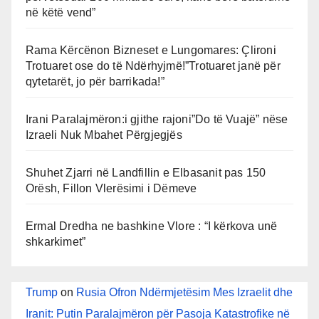
në këtë vend”
Rama Kërcënon Bizneset e Lungomares: Çlironi
Trotuaret ose do të Ndërhyjmë!”Trotuaret janë për
qytetarët, jo për barrikada!”
Irani Paralajmëron:i gjithe rajoni”Do të Vuajë” nëse
Izraeli Nuk Mbahet Përgjegjës
Shuhet Zjarri në Landfillin e Elbasanit pas 150
Orësh, Fillon Vlerësimi i Dëmeve
Ermal Dredha ne bashkine Vlore : “I kërkova unë
shkarkimet”
Trump
on
Rusia Ofron Ndërmjetësim Mes Izraelit dhe
Iranit: Putin Paralajmëron për Pasoja Katastrofike në