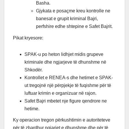
Basha.
Gjykata e posaçme kreu kontrolle ne
banesat e grupit kriminal Bajri,
perfshire edhe shtepine e Safet Bajrit.
Pikat kryesore:
SPAK-u po heton lidhjet midis grupeve
kriminale dhe ngjarjeve të dhunshme në
Shkodër.
Kontrollet e RENEA-s dhe hetimet e SPAK-
ut tregojnë një përpjekje të fuqishme për të
luftuar krimin e organizuar në rajon.
Safet Bajri mbetet nje figure qendrore ne
hetime.
Ky operacion tregon përkushtimin e autoriteteve
për të zbardhur ngjarjet e dhunshme dhe për të