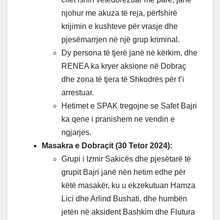
njohur me akuza të reja, përfshirë
krijimin e kushteve për vrasje dhe
pjesëmarrjen në një grup kriminal.
Dy persona të tjerë janë në kërkim, dhe
RENEA ka kryer aksione në Dobraç
dhe zona të tjera të Shkodrës për t’i
arrestuar.
Hetimet e SPAK tregojne se Safet Bajri
ka qene i pranishem ne vendin e
ngjarjes.
Masakra e Dobraçit (30 Tetor 2024):
Grupi i Izmir Sakicës dhe pjesëtarë të
grupit Bajri janë nën hetim edhe për
këtë masakër, ku u ekzekutuan Hamza
Lici dhe Arlind Bushati, dhe humbën
jetën në aksident Bashkim dhe Flutura