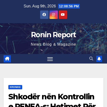
Skip
Sun. Aug 9th, 2026
12:08:58 PM
to
content
Ronin Report
News Blog & Magazine
KRONIKE
Shkodër nën Kontrollin
e RENEA-s: Hetimet Për