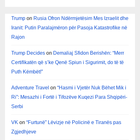
Trump
on
Rusia Ofron Ndërmjetësim Mes Izraelit dhe
Iranit: Putin Paralajmëron për Pasoja Katastrofike në
Rajon
Trump Decides
on
Demaliaj Sfidon Berishën: “Merr
Certifikatën që s’ke Qenë Spiun i Sigurimit, do të të
Puth Këmbët!”
Adventure Travel
on
“Hasmi i Vjetër Nuk Bëhet Mik i
Ri”: Mesazhi i Fortë i Tifozëve Kuqezi Para Shqipëri-
Serbi
VK
on
“Furtunë” Lëvizje në Policinë e Tiranës pas
Zgjedhjeve