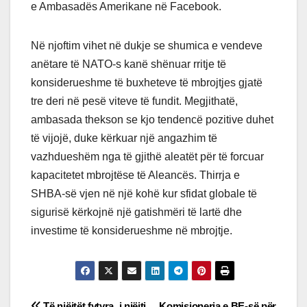
e Ambasadës Amerikane në Facebook.
Në njoftim vihet në dukje se shumica e vendeve
anëtare të NATO-s kanë shënuar rritje të
konsiderueshme të buxheteve të mbrojtjes gjatë
tre deri në pesë viteve të fundit. Megjithatë,
ambasada thekson se kjo tendencë pozitive duhet
të vijojë, duke kërkuar një angazhim të
vazhdueshëm nga të gjithë aleatët për të forcuar
kapacitetet mbrojtëse të Aleancës. Thirrja e
SHBA-së vjen në një kohë kur sfidat globale të
sigurisë kërkojnë një gatishmëri të lartë dhe
investime të konsiderueshme në mbrojtje.
Të njëjtët fytyra, i njëjti
Komisionerja e BE-së për