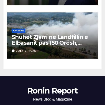
Përgjegjës
KRONIKE
Shuhet Zjarri në Landfillin e
Elbasanit pas 150 Orësh,
Fillon Vlerësimi i Dëmeve
JULY 7, 2025
Ronin Report
News Blog & Magazine