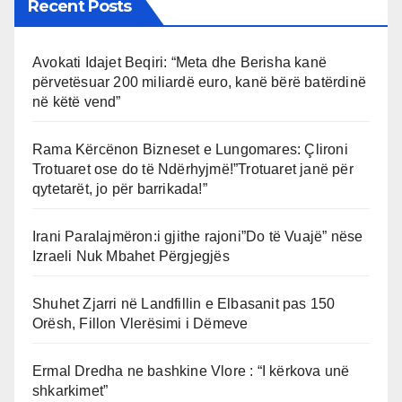
Recent Posts
Avokati Idajet Beqiri: “Meta dhe Berisha kanë
përvetësuar 200 miliardë euro, kanë bërë batërdinë
në këtë vend”
Rama Kërcënon Bizneset e Lungomares: Çlironi
Trotuaret ose do të Ndërhyjmë!”Trotuaret janë për
qytetarët, jo për barrikada!”
Irani Paralajmëron:i gjithe rajoni”Do të Vuajë” nëse
Izraeli Nuk Mbahet Përgjegjës
Shuhet Zjarri në Landfillin e Elbasanit pas 150
Orësh, Fillon Vlerësimi i Dëmeve
Ermal Dredha ne bashkine Vlore : “I kërkova unë
shkarkimet”