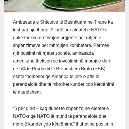
Ambasada e Shteteve të Bashkuara në Tiranë ka
lëshuar një thirrje të fortë për aleatët e NATO-s,
duke theksuar nevojën urgjente për rritjen e
shpenzimeve për mbrojtjen kombëtare. Përmes
një postimi në rrjetet sociale, ambasada
amerikane thekson se investimi në mbrojtje deri
në 5% të Produktit të Brendshëm Bruto (PBB)
është thelbësor që Aleanca të jetë e aftë të
parandalojë dhe të mbrohet kundër çdo kërcënimi
të mundshëm.
“5 për qind – kaq duhet të shpenzojnë Aleatët e
NATO-s që NATO të mund të parandalojë dhe
mbrojë kundër çdo kërcënimi,” thuhet në postimin