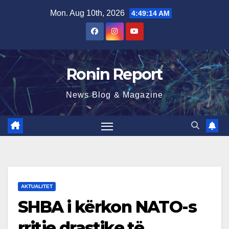
Skip
Mon. Aug 10th, 2026
4:49:15 AM
to
content
Ronin Report
News Blog & Magazine
AKTUALITET
SHBA i kërkon NATO-s
rritje drastike të