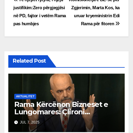
Post
justifikim:Zero përgjegjësi
Zgjerimin, Marta Kos, ka
navigation
në PD, fajtor i vetëm Rama
uruar kryeministrin Edi
pas humbjes
Rama për fitoren
Related Post
AKTUALITET
Rama Kërcënon Bizneset e
Lungomares: Çlironi
Trotuaret ose do të
JUL 7, 2025
Ndërhyjmë!”Trotuaret janë