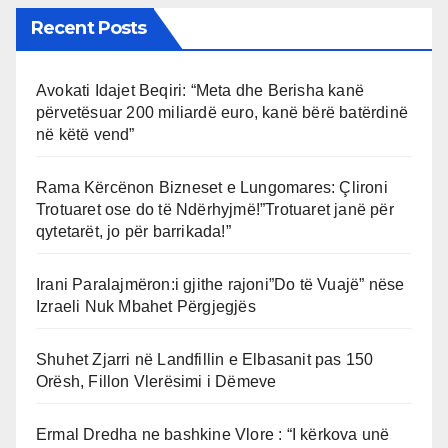
Recent Posts
Avokati Idajet Beqiri: “Meta dhe Berisha kanë
përvetësuar 200 miliardë euro, kanë bërë batërdinë
në këtë vend”
Rama Kërcënon Bizneset e Lungomares: Çlironi
Trotuaret ose do të Ndërhyjmë!”Trotuaret janë për
qytetarët, jo për barrikada!”
Irani Paralajmëron:i gjithe rajoni”Do të Vuajë” nëse
Izraeli Nuk Mbahet Përgjegjës
Shuhet Zjarri në Landfillin e Elbasanit pas 150
Orësh, Fillon Vlerësimi i Dëmeve
Ermal Dredha ne bashkine Vlore : “I kërkova unë