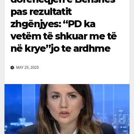
pas rezultatit
zhgënjyes: “PD ka
vetëm të shkuar me të
në krye”jo te ardhme
MAY 25, 2025