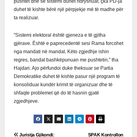
pushtet dhe se sistemi duhet ndryshuar, çka PD-ja
duhet të kishte bërë një përpjekje më të madhe për
ta realizuar.
“Sistemi elektoral është gjeneza e të gjitha
gjërave. Është e paprecedentë sesi Rama forcohet
nga mandati në mandat. Këto zgjedhje ishin
regres, bandat bashkëpunuan me pushtetin,” tha
Hajdari. Ajo përfundoi duke theksuar se Partia
Demokratike duhet të kishte pasur një program të
konsoliduar kundër krimit të organizuar dhe të
shfaqte problemet që do të hasnin gjatë
zgjedhjeve.
Post
Juristja Gjikondi:
SPAK Kontrollon