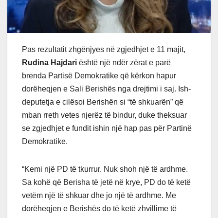
Pas rezultatit zhgënjyes në zgjedhjet e 11 majit,
Rudina Hajdari
është një ndër zërat e parë
brenda Partisë Demokratike që kërkon hapur
dorëheqjen e Sali Berishës nga drejtimi i saj.
Ish-
deputetja e cilësoi Berishën si “të shkuarën” që
mban rreth vetes njerëz të bindur, duke theksuar
se zgjedhjet e fundit ishin një hap pas për Partinë
Demokratike.
“Kemi një PD të tkurrur. Nuk shoh një të ardhme.
Sa kohë që Berisha të jetë në krye, PD do të ketë
vetëm një të shkuar dhe jo një të ardhme. Me
dorëheqjen e Berishës do të ketë zhvillime të