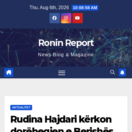
Skip
Thu. Aug 6th, 2026
10:08:59 AM
to
content
Ronin Report
News Blog & Magazine
AKTUALITET
Rudina Hajdari kërkon
dorëheqjen e Berishës