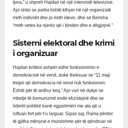
tjera,” u shpreh Hajdari në një intervistë televizive.
Ajo shtoi se partia është kthyer në një organizatë
rreth individit dhe jo rreth ideve, dhe se Berisha
“rreth vetes ka njerëz që i binden dhe e dëgjojnë.”
Sistemi elektoral dhe krimi
i organizuar
Hajdari kritikoi ashpër edhe funksionimin e
demokracisë në vend, duke theksuar se “11 maji
tregoi që demokracia në vend nuk funksionon.
Është për të ardhur keq.” Ajo vuri në dukje se
mbetje të komunizmit ende ekzistojnë dhe se
liderët politikë kanë ngjashmëri me ata që u
luftuan fort për t’u larguar. Sipas saj, Rama përdor
të gjitha mënyrat e mundshme për të qëndruar në