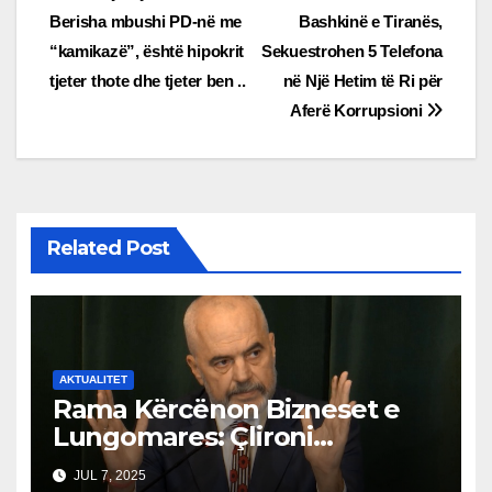
Berisha mbushi PD-në me
Bashkinë e Tiranës,
navigation
“kamikazë”, është hipokrit
Sekuestrohen 5 Telefona
tjeter thote dhe tjeter ben ..
në Një Hetim të Ri për
Aferë Korrupsioni
Related Post
AKTUALITET
Rama Kërcënon Bizneset e
Lungomares: Çlironi
Trotuaret ose do të
JUL 7, 2025
Ndërhyjmë!”Trotuaret janë