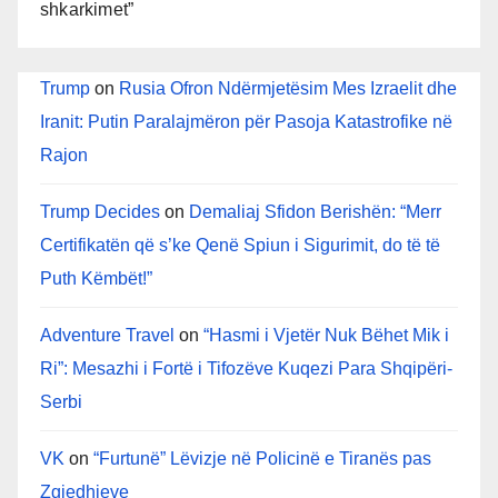
shkarkimet”
Trump
on
Rusia Ofron Ndërmjetësim Mes Izraelit dhe
Iranit: Putin Paralajmëron për Pasoja Katastrofike në
Rajon
Trump Decides
on
Demaliaj Sfidon Berishën: “Merr
Certifikatën që s’ke Qenë Spiun i Sigurimit, do të të
Puth Këmbët!”
Adventure Travel
on
“Hasmi i Vjetër Nuk Bëhet Mik i
Ri”: Mesazhi i Fortë i Tifozëve Kuqezi Para Shqipëri-
Serbi
VK
on
“Furtunë” Lëvizje në Policinë e Tiranës pas
Zgjedhjeve