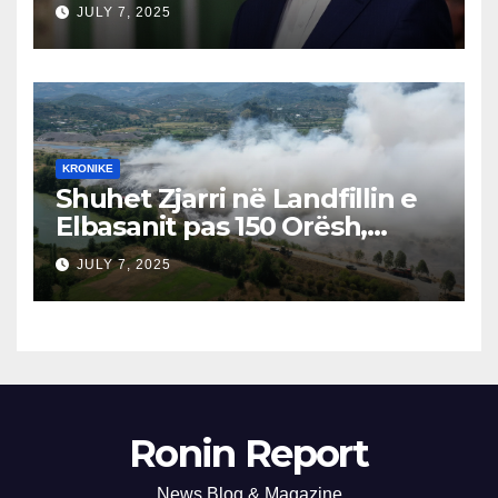
Izraeli Nuk Mbahet
JULY 7, 2025
Përgjegjës
KRONIKE
Shuhet Zjarri në Landfillin e
Elbasanit pas 150 Orësh,
Fillon Vlerësimi i Dëmeve
JULY 7, 2025
Ronin Report
News Blog & Magazine