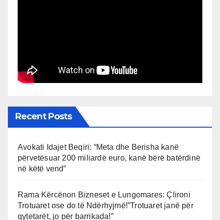
Recent Posts
Avokati Idajet Beqiri: “Meta dhe Berisha kanë
përvetësuar 200 miliardë euro, kanë bërë batërdinë
në këtë vend”
Rama Kërcënon Bizneset e Lungomares: Çlironi
Trotuaret ose do të Ndërhyjmë!”Trotuaret janë për
qytetarët, jo për barrikada!”