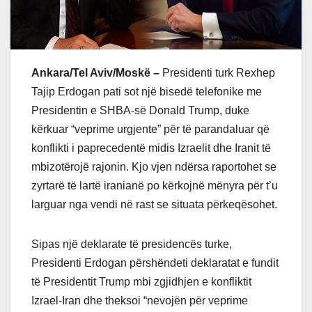
Ankara/Tel Aviv/Moskë –
Presidenti turk Rexhep
Tajip Erdogan pati sot një bisedë telefonike me
Presidentin e SHBA-së Donald Trump, duke
kërkuar “veprime urgjente” për të parandaluar që
konflikti i paprecedentë midis Izraelit dhe Iranit të
mbizotërojë rajonin.
Kjo vjen ndërsa raportohet se
zyrtarë të lartë iranianë po kërkojnë mënyra për t’u
larguar nga vendi në rast se situata përkeqësohet.
Sipas një deklarate të presidencës turke,
Presidenti Erdogan përshëndeti deklaratat e fundit
të Presidentit Trump mbi zgjidhjen e konfliktit
Izrael-Iran dhe theksoi “nevojën për veprime