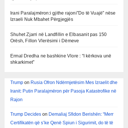
Irani Paralajmëron:i gjithe rajoni”Do të Vuajë” nëse
Izraeli Nuk Mbahet Përgjegjës
Shuhet Zjarri në Landfillin e Elbasanit pas 150
Orësh, Fillon Vlerësimi i Dëmeve
Ermal Dredha ne bashkine Vlore : “I kërkova unë
shkarkimet”
Trump
on
Rusia Ofron Ndërmjetësim Mes Izraelit dhe
Iranit: Putin Paralajmëron për Pasoja Katastrofike në
Rajon
Trump Decides
on
Demaliaj Sfidon Berishën: “Merr
Certifikatën që s’ke Qenë Spiun i Sigurimit, do të të