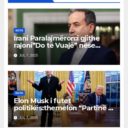
BOTA
Irani Paralajmëron:i gjithe
rajoni”Do të Vuajë” nëse
Izraeli Nuk Mbahet
JUL 7, 2025
Përgjegjës
BOTA
Elon Musk i futet
politikës:themelon “Partinë e
Amerikës”Bordet drejtuese
JUL 7, 2025
dhe tregjet financiare të