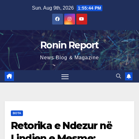
Skip
Sun. Aug 9th, 2026
1:55:45 PM
to
content
Ronin Report
News Blog & Magazine
BOTA
Retorika e Ndezur në
Lindjen e Mesme: