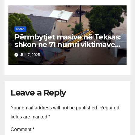
shqetësuara
BOTA
Përmbytjet masive në Teksas:
shkon ne 71 numri viktimave…
JUL 7, 2025
Leave a Reply
Your email address will not be published.
Required
fields are marked
*
Comment
*