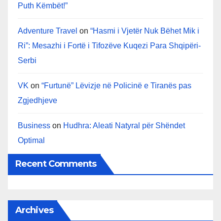
Puth Këmbët!”
Adventure Travel
on
“Hasmi i Vjetër Nuk Bëhet Mik i
Ri”: Mesazhi i Fortë i Tifozëve Kuqezi Para Shqipëri-
Serbi
VK
on
“Furtunë” Lëvizje në Policinë e Tiranës pas
Zgjedhjeve
Business
on
Hudhra: Aleati Natyral për Shëndet
Optimal
Recent Comments
Archives