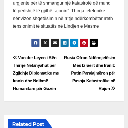
urgjente për të shmangur një katastrofë që mund
të përfshijë të gjithë rajonin”.
Thirrja telefonike
nënvizon shqetësimin në rritje ndërkombëtar rreth
tensionimit të situatës në Lindjen e Mesme
Post
Von der Leyen i Bën
Rusia Ofron Ndërmjetësim
Thirrje Netanyahut për
Mes Izraelit dhe Iranit:
navigation
Zgjidhje Diplomatike me
Putin Paralajmëron për
Iranin dhe Ndihmë
Pasoja Katastrofike në
Humanitare për Gazën
Rajon
Related Post