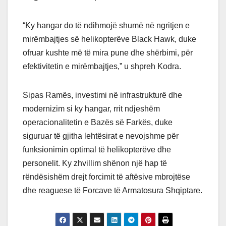
“Ky hangar do të ndihmojë shumë në ngritjen e
mirëmbajtjes së helikopterëve Black Hawk, duke
ofruar kushte më të mira pune dhe shërbimi, për
efektivitetin e mirëmbajtjes,” u shpreh Kodra.
Sipas Ramës, investimi në infrastrukturë dhe
modernizim si ky hangar, rrit ndjeshëm
operacionalitetin e Bazës së Farkës, duke
siguruar të gjitha lehtësirat e nevojshme për
funksionimin optimal të helikopterëve dhe
personelit. Ky zhvillim shënon një hap të
rëndësishëm drejt forcimit të aftësive mbrojtëse
dhe reaguese të Forcave të Armatosura Shqiptare.