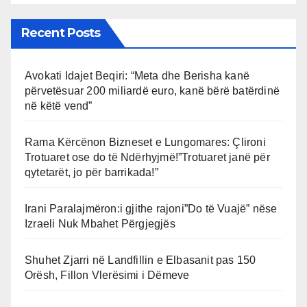
Recent Posts
Avokati Idajet Beqiri: “Meta dhe Berisha kanë
përvetësuar 200 miliardë euro, kanë bërë batërdinë
në këtë vend”
Rama Kërcënon Bizneset e Lungomares: Çlironi
Trotuaret ose do të Ndërhyjmë!”Trotuaret janë për
qytetarët, jo për barrikada!”
Irani Paralajmëron:i gjithe rajoni”Do të Vuajë” nëse
Izraeli Nuk Mbahet Përgjegjës
Shuhet Zjarri në Landfillin e Elbasanit pas 150
Orësh, Fillon Vlerësimi i Dëmeve