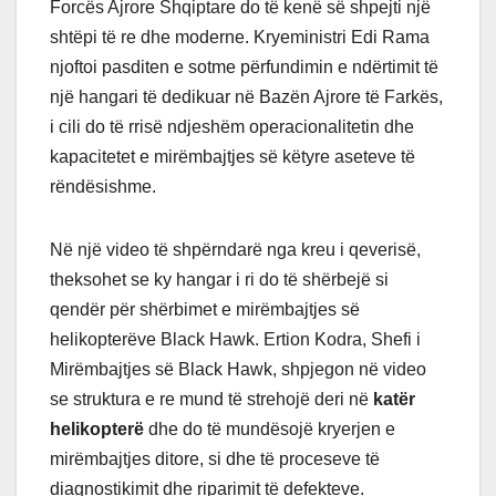
Forcës Ajrore Shqiptare do të kenë së shpejti një
shtëpi të re dhe moderne. Kryeministri Edi Rama
njoftoi pasditen e sotme përfundimin e ndërtimit të
një hangari të dedikuar në Bazën Ajrore të Farkës,
i cili do të rrisë ndjeshëm operacionalitetin dhe
kapacitetet e mirëmbajtjes së këtyre aseteve të
rëndësishme.
Në një video të shpërndarë nga kreu i qeverisë,
theksohet se ky hangar i ri do të shërbejë si
qendër për shërbimet e mirëmbajtjes së
helikopterëve Black Hawk. Ertion Kodra, Shefi i
Mirëmbajtjes së Black Hawk, shpjegon në video
se struktura e re mund të strehojë deri në
katër
helikopterë
dhe do të mundësojë kryerjen e
mirëmbajtjes ditore, si dhe të proceseve të
diagnostikimit dhe riparimit të defekteve.