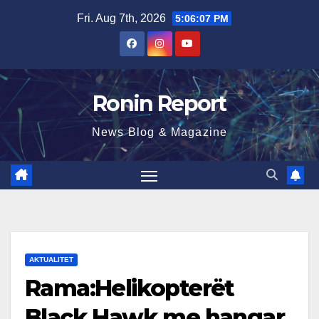
Skip
Fri. Aug 7th, 2026
5:06:08 PM
to
content
Ronin Report
News Blog & Magazine
AKTUALITET
Rama:Helikopterët
Black Hawk me hangar