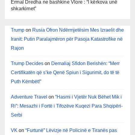
Ermal Dredha ne bashkine Vlore : “I kërkova unë
shkarkimet”
Trump
on
Rusia Ofron Ndërmjetësim Mes Izraelit dhe
Iranit: Putin Paralajmëron për Pasoja Katastrofike në
Rajon
Trump Decides
on
Demaliaj Sfidon Berishën: “Merr
Certifikatën që s’ke Qenë Spiun i Sigurimit, do të të
Puth Këmbët!”
Adventure Travel
on
“Hasmi i Vjetër Nuk Bëhet Mik i
Ri”: Mesazhi i Fortë i Tifozëve Kuqezi Para Shqipëri-
Serbi
VK
on
“Furtunë” Lëvizje në Policinë e Tiranës pas