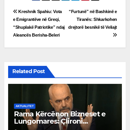
Post
Kreshnik Spahiu: Vota
“Furtunë” në Bashkinë e
e Emigrantëve në Greqi,
Tiranës: Shkarkohen
navigation
“Shuplakë Patriotike” ndaj
drejtorë besnikë të Veliajt
Aleancës Berisha-Beleri
Related Post
AKTUALITET
Rama Kërcënon Bizneset e
Lungomares: Çlironi
Trotuaret ose do të