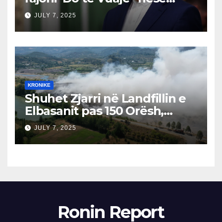
Izraeli Nuk Mbahet
JULY 7, 2025
Përgjegjës
KRONIKE
Shuhet Zjarri në Landfillin e
Elbasanit pas 150 Orësh,
Fillon Vlerësimi i Dëmeve
JULY 7, 2025
Ronin Report