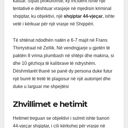
kaluar. Sipas prokurorisë, ky incident ishte një
tentativë e dështuar vrasjeje në mjedisin kriminal
shqiptar, ku objektivi, një
shqiptar 44-vjeçar
, ishte
vetë i kërkuar për një vrasje në Shqipëri.
Të shtënat ndodhën natën e 6-7 majit në Frans
Thirrystraat në Zellik. Në vendngjarje u gjetën të
paktën 8 vrima plumbash në shtëpi dhe makina, si
dhe 10 gëzhoja të kalibrave të ndryshëm.
Dëshmitarët thanë se panë dy persona duke futur
një burrë të tretë të plagosur në një automjet dhe
duke u larguar me shpejtësi
Zhvillimet e hetimit
Hetimet treguan se objektivi i sulmit ishte banori
44-vjeçar shqiptar, i cili kërkohej për vrasje në