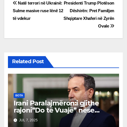
Post
Natë terrori në Ukrainë:
Presidenti Trump Plotëson
Sulme masive ruse lënë 12
Dëshirën: Pret Familjen
navigation
të vdekur
Shqiptare Xhaferi në Zyrën
Ovale
Related Post
BOTA
Irani Paralajmëron:i gjithe
rajoni”Do të Vuajë” nëse
Izraeli Nuk Mbahet
JUL 7, 2025
Përgjegjës