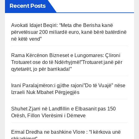
Recent Posts
Avokati Idajet Beqiri: “Meta dhe Berisha kanë
përvetësuar 200 miliardë euro, kanë bërë batërdinë
në këtë vend”
Rama Kërcënon Bizneset e Lungomares: Çlironi
Trotuaret ose do të Ndërhyjmë!”Trotuaret janë për
qytetarët, jo për barrikada!”
Irani Paralajmëron:i gjithe rajoni”Do të Vuajë” nëse
Izraeli Nuk Mbahet Përgjegjës
Shuhet Zjarri në Landfillin e Elbasanit pas 150
Orësh, Fillon Vlerësimi i Dëmeve
Ermal Dredha ne bashkine Vlore : “I kërkova unë
shkarkimet”