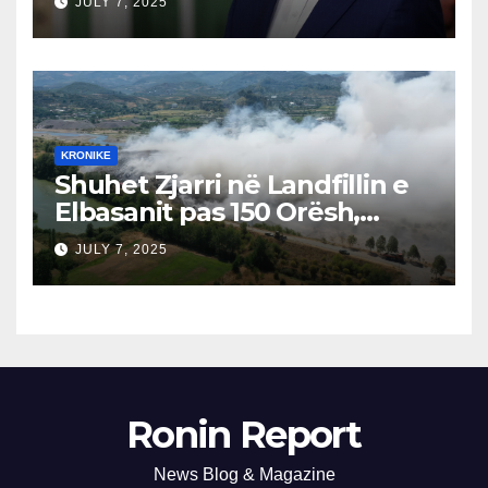
JULY 7, 2025
Përgjegjës
KRONIKE
Shuhet Zjarri në Landfillin e
Elbasanit pas 150 Orësh,
Fillon Vlerësimi i Dëmeve
JULY 7, 2025
Ronin Report
News Blog & Magazine