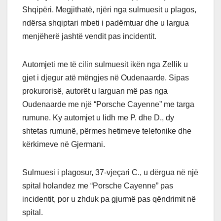
Shqipëri. Megjithatë, njëri nga sulmuesit u plagos,
ndërsa shqiptari mbeti i padëmtuar dhe u largua
menjëherë jashtë vendit pas incidentit.
Automjeti me të cilin sulmuesit ikën nga Zellik u
gjet i djegur atë mëngjes në Oudenaarde. Sipas
prokurorisë, autorët u larguan më pas nga
Oudenaarde me një “Porsche Cayenne” me targa
rumune. Ky automjet u lidh me P. dhe D., dy
shtetas rumunë, përmes hetimeve telefonike dhe
kërkimeve në Gjermani.
Sulmuesi i plagosur, 37-vjeçari C., u dërgua në një
spital holandez me “Porsche Cayenne” pas
incidentit, por u zhduk pa gjurmë pas qëndrimit në
spital.