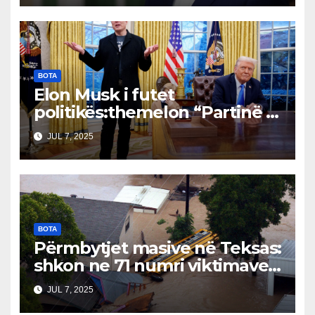
BOTA
Elon Musk i futet
politikës:themelon “Partinë e
Amerikës”Bordet drejtuese
JUL 7, 2025
dhe tregjet financiare të
shqetësuara
BOTA
Përmbytjet masive në Teksas:
shkon ne 71 numri viktimave…
JUL 7, 2025