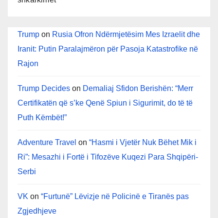
Trump
on
Rusia Ofron Ndërmjetësim Mes Izraelit dhe
Iranit: Putin Paralajmëron për Pasoja Katastrofike në
Rajon
Trump Decides
on
Demaliaj Sfidon Berishën: “Merr
Certifikatën që s’ke Qenë Spiun i Sigurimit, do të të
Puth Këmbët!”
Adventure Travel
on
“Hasmi i Vjetër Nuk Bëhet Mik i
Ri”: Mesazhi i Fortë i Tifozëve Kuqezi Para Shqipëri-
Serbi
VK
on
“Furtunë” Lëvizje në Policinë e Tiranës pas
Zgjedhjeve