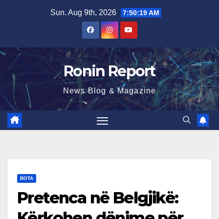
Skip
Sun. Aug 9th, 2026
7:50:21 AM
to
content
Ronin Report
News Blog & Magazine
BOTA
Pretenca në Belgjikë:
Kërkohen dënime për