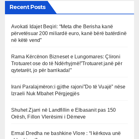
Recent Posts
Avokati Idajet Beqiri: “Meta dhe Berisha kanë
përvetësuar 200 miliardë euro, kanë bërë batërdinë
në këtë vend”
Rama Kërcënon Bizneset e Lungomares: Çlironi
Trotuaret ose do të Ndërhyjmë!”Trotuaret janë për
qytetarët, jo për barrikada!”
Irani Paralajmëron:i gjithe rajoni”Do të Vuajë” nëse
Izraeli Nuk Mbahet Përgjegjës
Shuhet Zjarri në Landfillin e Elbasanit pas 150
Orësh, Fillon Vlerësimi i Dëmeve
Ermal Dredha ne bashkine Vlore : “I kërkova unë