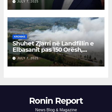
JULY 7, 2025
Përgjegjës
KRONIKE
Shuhet Zjarri në Landfillin e
Elbasanit pas 150 Orësh,
Fillon Vlerësimi i Dëmeve
JULY 7, 2025
Ronin Report
News Blog & Magazine