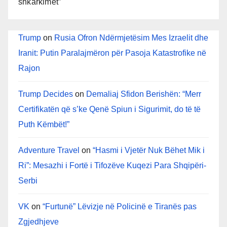
shkarkimet”
Trump
on
Rusia Ofron Ndërmjetësim Mes Izraelit dhe
Iranit: Putin Paralajmëron për Pasoja Katastrofike në
Rajon
Trump Decides
on
Demaliaj Sfidon Berishën: “Merr
Certifikatën që s’ke Qenë Spiun i Sigurimit, do të të
Puth Këmbët!”
Adventure Travel
on
“Hasmi i Vjetër Nuk Bëhet Mik i
Ri”: Mesazhi i Fortë i Tifozëve Kuqezi Para Shqipëri-
Serbi
VK
on
“Furtunë” Lëvizje në Policinë e Tiranës pas
Zgjedhjeve