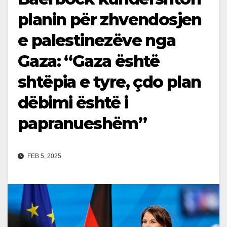
planin për zhvendosjen
e palestinezëve nga
Gaza: “Gaza është
shtëpia e tyre, çdo plan
dëbimi është i
papranueshëm”
FEB 5, 2025