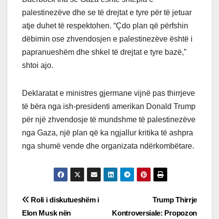
palestinezëve dhe se të drejtat e tyre për të jetuar
atje duhet të respektohen. “Çdo plan që përfshin
dëbimin ose zhvendosjen e palestinezëve është i
papranueshëm dhe shkel të drejtat e tyre bazë,”
shtoi ajo.
Deklaratat e ministres gjermane vijnë pas thirrjeve
të bëra nga ish-presidenti amerikan Donald Trump
për një zhvendosje të mundshme të palestinezëve
nga Gaza, një plan që ka ngjallur kritika të ashpra
nga shumë vende dhe organizata ndërkombëtare.
Post
Roli i diskutueshëm i
Trump Thirrje
Elon Musk nën
Kontroversiale: Propozon