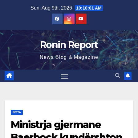
Skip
Sun. Aug 9th, 2026
10:10:03 AM
to
content
Ronin Report
News Blog & Magazine
BOTA
Ministrja gjermane
Baerbock kundërshton