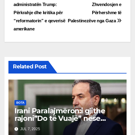
navigation
administratën Trump:
Zhvendosjen e
Përkrahje dhe kritika për
Përhershme të
“reformatorin” e qeverisë
Palestinezëve nga Gaza
amerikane
Related Post
BOTA
Irani Paralajmëron:i gjithe
rajoni”Do të Vuajë” nëse
Izraeli Nuk Mbahet
JUL 7, 2025
Përgjegjës