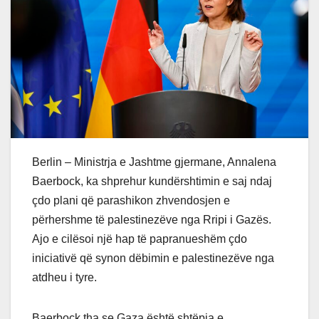
Berlin – Ministrja e Jashtme gjermane, Annalena
Baerbock, ka shprehur kundërshtimin e saj ndaj
çdo plani që parashikon zhvendosjen e
përhershme të palestinezëve nga Rripi i Gazës.
Ajo e cilësoi një hap të papranueshëm çdo
iniciativë që synon dëbimin e palestinezëve nga
atdheu i tyre.
Baerbock tha se Gaza është shtëpia e