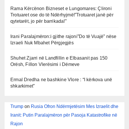
Rama Kërcënon Bizneset e Lungomares: Çlironi
Trotuaret ose do të Ndërhyjmë!”Trotuaret janë për
qytetarët, jo për barrikada!”
Irani Paralajmëron:i gjithe rajoni”Do të Vuajë” nëse
Izraeli Nuk Mbahet Përgjegjës
Shuhet Zjarri në Landfillin e Elbasanit pas 150
Orësh, Fillon Vlerësimi i Dëmeve
Ermal Dredha ne bashkine Vlore : “I kërkova unë
shkarkimet”
Trump
on
Rusia Ofron Ndërmjetësim Mes Izraelit dhe
Iranit: Putin Paralajmëron për Pasoja Katastrofike në
Rajon