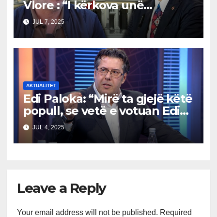
Vlore : “I kërkova unë
shkarkimet”
JUL 7, 2025
AKTUALITET
Edi Paloka: “Mirë ta gjejë këtë
popull, se vetë e votuan Edi
Ramën. Ç’kanë që ankohen
JUL 4, 2025
tani?”
Leave a Reply
Your email address will not be published.
Required