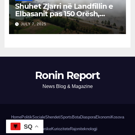
Shuhet Zjarri në Landfillin e
Elbasanit pas 150 Orësh,
Fillon Vlerësimi i Dëmeve
JULY 7, 2025
Ronin Report
News Blog & Magazine
Home
Politik
Sociale
Shendeti
Sports
Bota
Diaspora
Ekonomi
Kosova
SQ
Kronike
Kuriozitete
Rajoni
teknologji