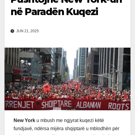
në Paradën Kuqezi
JUN 21, 2025
New York
u mbush me ngjyrat kuqezi këtë
fundjavë, ndërsa mijëra shqiptarë u mblodhën për