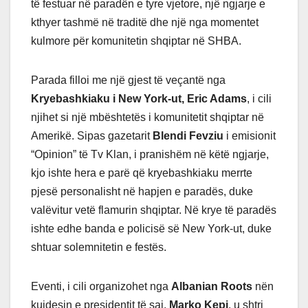
të festuar në paradën e tyre vjetore, një ngjarje e
kthyer tashmë në traditë dhe një nga momentet
kulmore për komunitetin shqiptar në SHBA.
Parada filloi me një gjest të veçantë nga
Kryebashkiaku i New York-ut, Eric Adams
, i cili
njihet si një mbështetës i komunitetit shqiptar në
Amerikë. Sipas gazetarit
Blendi Fevziu
i emisionit
“Opinion” të Tv Klan, i pranishëm në këtë ngjarje,
kjo ishte hera e parë që kryebashkiaku merrte
pjesë personalisht në hapjen e paradës, duke
valëvitur vetë flamurin shqiptar. Në krye të paradës
ishte edhe banda e policisë së New York-ut, duke
shtuar solemnitetin e festës.
Eventi, i cili organizohet nga
Albanian Roots
nën
kujdesin e presidentit të saj,
Marko Kepi
, u shtri