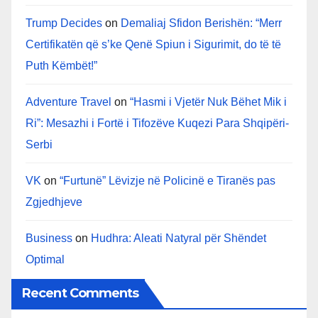
Trump Decides
on
Demaliaj Sfidon Berishën: “Merr
Certifikatën që s’ke Qenë Spiun i Sigurimit, do të të
Puth Këmbët!”
Adventure Travel
on
“Hasmi i Vjetër Nuk Bëhet Mik i
Ri”: Mesazhi i Fortë i Tifozëve Kuqezi Para Shqipëri-
Serbi
VK
on
“Furtunë” Lëvizje në Policinë e Tiranës pas
Zgjedhjeve
Business
on
Hudhra: Aleati Natyral për Shëndet
Optimal
Recent Comments