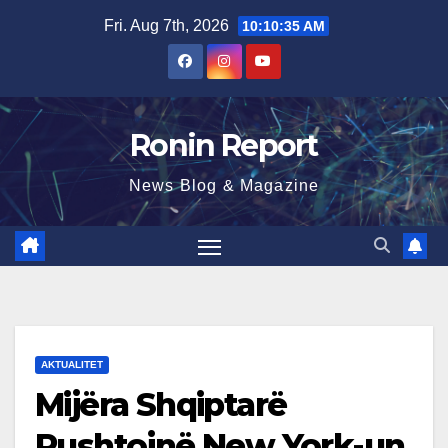
Skip
Fri. Aug 7th, 2026
10:10:36 AM
to
content
Ronin Report
News Blog & Magazine
AKTUALITET
Mijëra Shqiptarë
Pushtojnë New York-un