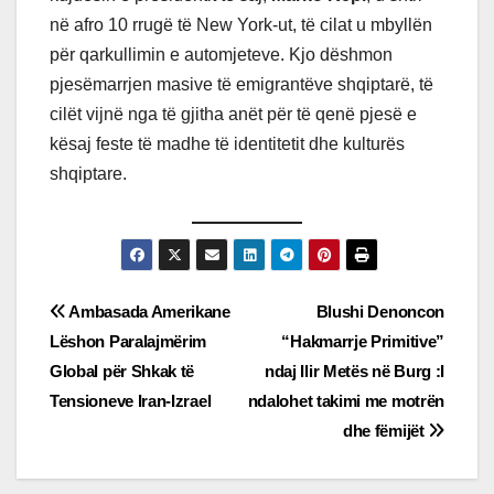
në afro 10 rrugë të New York-ut, të cilat u mbyllën
për qarkullimin e automjeteve. Kjo dëshmon
pjesëmarrjen masive të emigrantëve shqiptarë, të
cilët vijnë nga të gjitha anët për të qenë pjesë e
kësaj feste të madhe të identitetit dhe kulturës
shqiptare.
Post
Ambasada Amerikane
Blushi Denoncon
Lëshon Paralajmërim
“Hakmarrje Primitive”
navigation
Global për Shkak të
ndaj Ilir Metës në Burg :I
Tensioneve Iran-Izrael
ndalohet takimi me motrën
dhe fëmijët