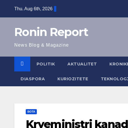
Skip
Thu. Aug 6th, 2026
to
content
Ronin Report
News Blog & Magazine
POLITIK
AKTUALITET
KRONIK
DIASPORA
KURIOZITETE
TEKNOLOGJ
BOTA
Kryeministri kanad