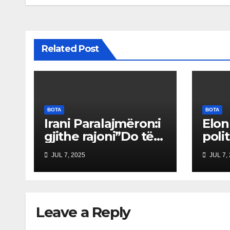
Related Post
BOTA
BOTA
Irani Paralajmëron:i
Elon
gjithe rajoni”Do të
poli
Vuajë” nëse Izraeli
“Par
JUL 7, 2025
JUL 7,
Nuk Mbahet
Ame
Përgjegjës
drej
treg
shqe
Leave a Reply