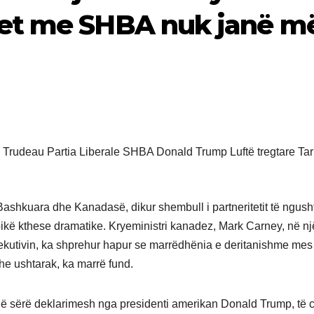
et me SHBA nuk janë m
ashkuara dhe Kanadasë, dikur shembull i partneritetit të ngush
pikë kthese dramatike. Kryeministri kanadez, Mark Carney, në nj
kzekutivin, ka shprehur hapur se marrëdhënia e deritanishme mes
he ushtarak, ka marrë fund.
një sërë deklarimesh nga presidenti amerikan Donald Trump, të c