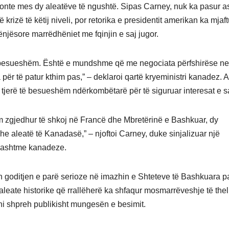
tonte mes dy aleatëve të ngushtë. Sipas Carney, nuk ka pasur a
izë të këtij niveli, por retorika e presidentit amerikan ka mjaf
ënjësore marrëdhëniet me fqinjin e saj jugor.
i besueshëm. Është e mundshme që me negociata përfshirëse ne
ër të patur kthim pas,” – deklaroi qartë kryeministri kanadez. A
 tjerë të besueshëm ndërkombëtarë për të siguruar interesat e sa
m zgjedhur të shkoj në Francë dhe Mbretërinë e Bashkuar, dy
he aleatë të Kanadasë,” – njoftoi Carney, duke sinjalizuar një
 jashtme kanadeze.
ën goditjen e parë serioze në imazhin e Shteteve të Bashkuara p
leate historike që rrallëherë ka shfaqur mosmarrëveshje të the
ni shpreh publikisht mungesën e besimit.