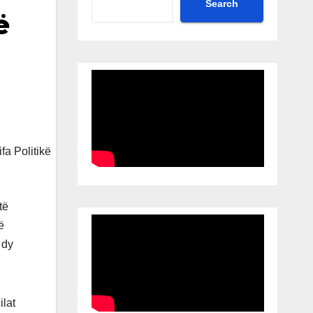
Search
ë
të
ë
 dy
ilat