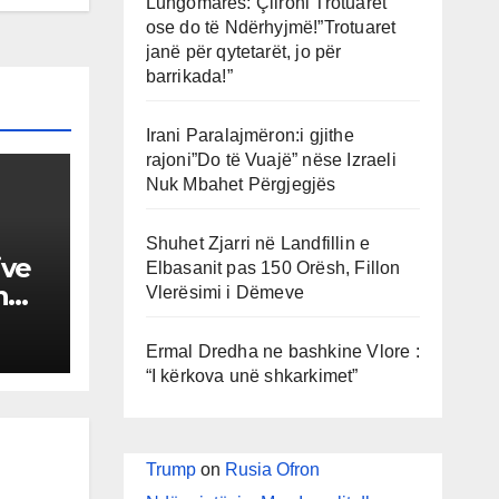
Lungomares: Çlironi Trotuaret
ose do të Ndërhyjmë!”Trotuaret
janë për qytetarët, jo për
barrikada!”
Irani Paralajmëron:i gjithe
rajoni”Do të Vuajë” nëse Izraeli
Nuk Mbahet Përgjegjës
Shuhet Zjarri në Landfillin e
ive
Elbasanit pas 150 Orësh, Fillon
n
Vlerësimi i Dëmeve
Ermal Dredha ne bashkine Vlore :
“I kërkova unë shkarkimet”
Trump
on
Rusia Ofron