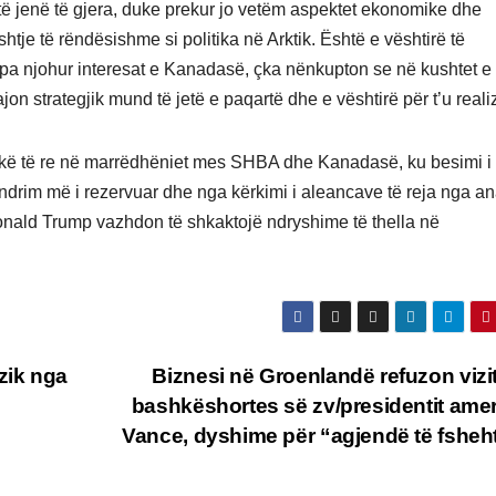
të jenë të gjera, duke prekur jo vetëm aspektet ekonomike dhe
je të rëndësishme si politika në Arktik. Është e vështirë të
k pa njohur interesat e Kanadasë, çka nënkupton se në kushtet e
on strategjik mund të jetë e paqartë dhe e vështirë për t’u reali
pokë të re në marrëdhëniet mes SHBA dhe Kanadasë, ku besimi i
drim më i rezervuar dhe nga kërkimi i aleancave të reja nga an
Donald Trump vazhdon të shkaktojë ndryshime të thella në
zik nga
Biznesi në Groenlandë refuzon vizi
bashkëshortes së zv/presidentit ame
Vance, dyshime për “agjendë të fsheh