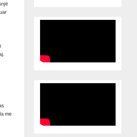
snjë
tuar
i
j.
as
lla me