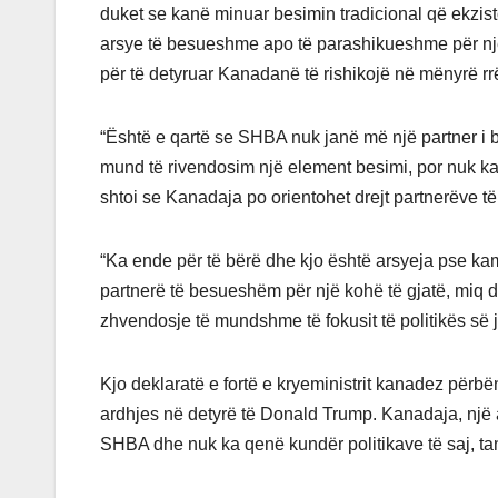
duket se kanë minuar besimin tradicional që ekzis
arsye të besueshme apo të parashikueshme për një kr
për të detyruar Kanadanë të rishikojë në mënyrë rr
“Është e qartë se SHBA nuk janë më një partner 
mund të rivendosim një element besimi, por nuk ka p
shtoi se Kanadaja po orientohet drejt partnerëve të
“Ka ende për të bërë dhe kjo është arsyeja pse ka
partnerë të besueshëm për një kohë të gjatë, miq d
zhvendosje të mundshme të fokusit të politikës së
Kjo deklaratë e fortë e kryeministrit kanadez përb
ardhjes në detyrë të Donald Trump. Kanadaja, një a
SHBA dhe nuk ka qenë kundër politikave të saj, ta