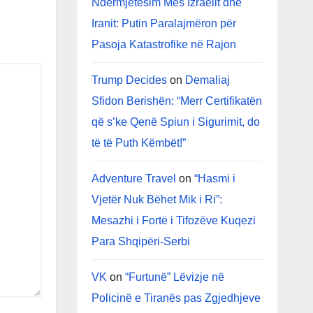
Ndërmjetësim Mes Izraelit dhe
Iranit: Putin Paralajmëron për
Pasoja Katastrofike në Rajon
Trump Decides
on
Demaliaj
Sfidon Berishën: “Merr Certifikatën
që s’ke Qenë Spiun i Sigurimit, do
të të Puth Këmbët!”
Adventure Travel
on
“Hasmi i
Vjetër Nuk Bëhet Mik i Ri”:
Mesazhi i Fortë i Tifozëve Kuqezi
Para Shqipëri-Serbi
VK
on
“Furtunë” Lëvizje në
Policinë e Tiranës pas Zgjedhjeve