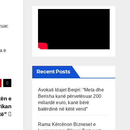
zuar.
a e
Recent Posts
Avokati Idajet Beqiri: “Meta dhe
Berisha kanë përvetësuar 200
tën e
miliardë euro, kanë bërë
rikan
batërdinë në këtë vend”
të”
Rama Kërcënon Bizneset e