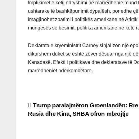
Implikimet e këtij ndryshimi në marrëdhënie mund 
ushtarake të bashkëpunimit dypalësh, por edhe çësht
imagjinohet zbatimi i politikës amerikane në Arkti
mungesës së besimit, politika amerikane në këtë raj
Deklarata e kryeministrit Carney sinjalizon një e
dikurshëm duket se është zëvendësuar nga një qën
Kanadasë. Efekti i politikave dhe deklaratave të 
marrëdhëniet ndërkombëtare.
Post
Trump paralajmëron Groenlandën: Rre
Rusia dhe Kina, SHBA ofron mbrojtje
navigation