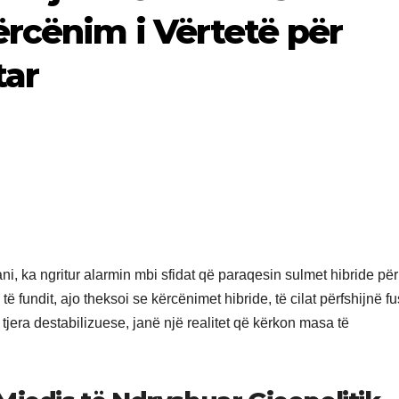
ërcënim i Vërtetë për
tar
, ka ngritur alarmin mbi sfidat që paraqesin sulmet hibride për
të fundit, ajo theksoi se kërcënimet hibride, të cilat përfshijnë f
tjera destabilizuese, janë një realitet që kërkon masa të