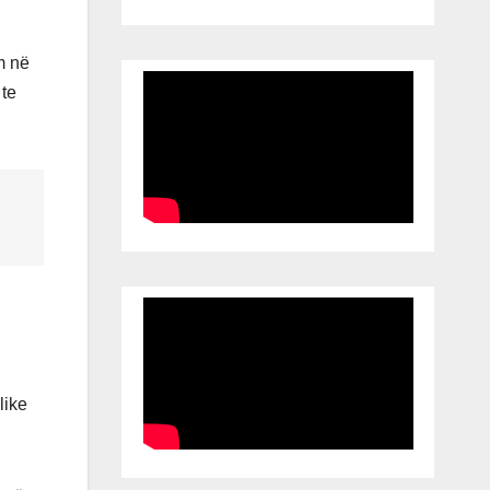
m në
 te
like