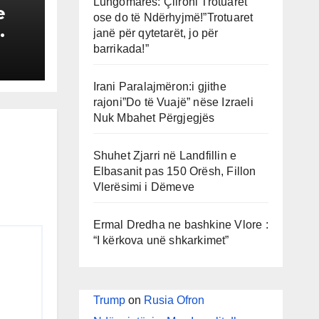
Lungomares: Çlironi Trotuaret
e
ose do të Ndërhyjmë!”Trotuaret
janë për qytetarët, jo për
don
barrikada!”
ia
Irani Paralajmëron:i gjithe
rajoni”Do të Vuajë” nëse Izraeli
e
Nuk Mbahet Përgjegjës
Shuhet Zjarri në Landfillin e
Elbasanit pas 150 Orësh, Fillon
Vlerësimi i Dëmeve
Ermal Dredha ne bashkine Vlore :
“I kërkova unë shkarkimet”
Trump
on
Rusia Ofron