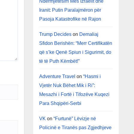
Ndërmjetësim Mes Izraelit dhe
Iranit: Putin Paralajmëron për
Pasoja Katastrofike në Rajon
Trump Decides
on
Demaliaj
Sfidon Berishën: “Merr Certifikatën
që s’ke Qenë Spiun i Sigurimit, do
të të Puth Këmbët!”
Adventure Travel
on
“Hasmi i
Vjetër Nuk Bëhet Mik i Ri”:
Mesazhi i Fortë i Tifozëve Kuqezi
Para Shqipëri-Serbi
VK
on
“Furtunë” Lëvizje në
Policinë e Tiranës pas Zgjedhjeve