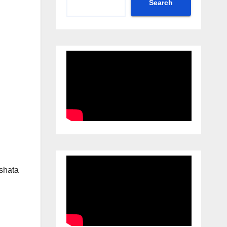
Search
ushata