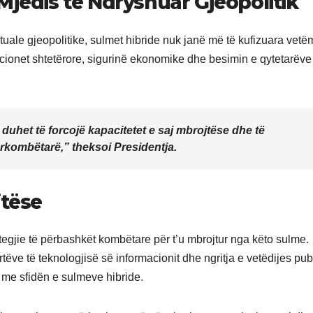
Mjedis të Ndryshuar Gjeopolitik
tuale gjeopolitike, sulmet hibride nuk janë më të kufizuara vetë
itucionet shtetërore, sigurinë ekonomike dhe besimin e qytetarëve
uhet të forcojë kapacitetet e saj mbrojtëse dhe të
kombëtarë,” theksoi Presidentja.
jtëse
rategjie të përbashkët kombëtare për t’u mbrojtur nga këto sulme.
tëve të teknologjisë së informacionit dhe ngritja e vetëdijes pub
 me sfidën e sulmeve hibride.