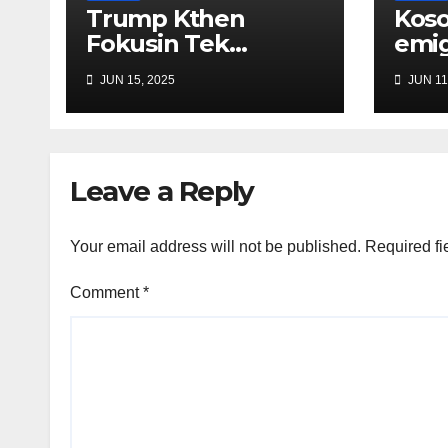
Trump Kthen
Koso
Fokusin Tek
emig
Ballkani: “Serbia
dëbu
JUN 15, 2025
JUN 11
dhe Kosova Ishin
Kon
Shumë Pranë
Marr
Konfliktit, Unë Do
Qeve
Ta Rregulloj Sërish!”
Leave a Reply
Your email address will not be published.
Required fi
Comment
*