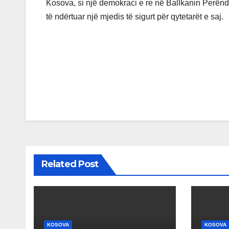
Kosova, si një demokraci e re në Ballkanin Perëndi
të ndërtuar një mjedis të sigurt për qytetarët e saj.
Post
navigation
Related Post
KOSOVA
KOSOVA