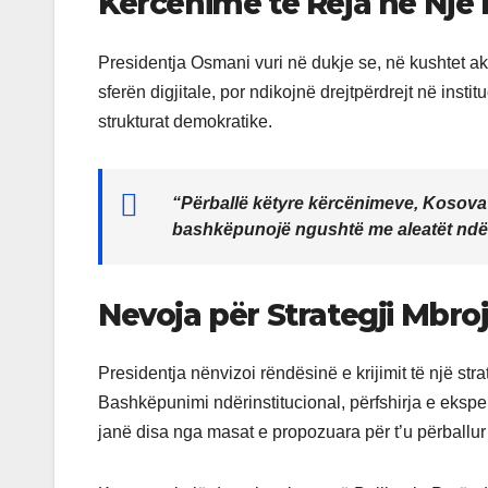
Kërcënime të Reja në Një 
Presidentja Osmani vuri në dukje se, në kushtet ak
sferën digjitale, por ndikojnë drejtpërdrejt në inst
strukturat demokratike.
“Përballë këtyre kërcënimeve, Kosova d
bashkëpunojë ngushtë me aleatët ndër
Nevoja për Strategji Mbro
Presidentja nënvizoi rëndësinë e krijimit të një st
Bashkëpunimi ndërinstitucional, përfshirja e eksper
janë disa nga masat e propozuara për t’u përballur