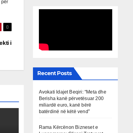
 për
kti i
Recent Posts
Avokati Idajet Beqiri: “Meta dhe
Berisha kanë përvetësuar 200
miliardë euro, kanë bërë
batërdinë në këtë vend”
Rama Kërcënon Bizneset e