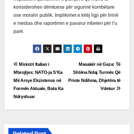
konsiderohen dëmtuese për sigurinë kombëtare
ose moralin publik. Implikimet e këtij ligji për lirinë
e medias dhe raportimin e pavarur mbeten për t’u
parë.
Post
Ministri Italian i
Masakër në Gaza: Të
Mbrojtjes: NATO-ja S’Ka
Shtëna Ndaj Turmës Që
navigation
Më Arsye Ekzistence në
Priste Ndihma, Dhjetëra të
Formën Aktuale, Bota Ka
Vdekur
Ndryshuar
Related Post