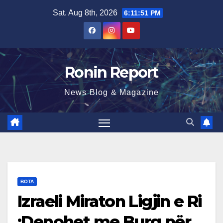
Skip
Sat. Aug 8th, 2026
6:11:52 PM
to
content
Ronin Report
News Blog & Magazine
BOTA
Izraeli Miraton Ligjin e Ri
:Denohet me Burg për