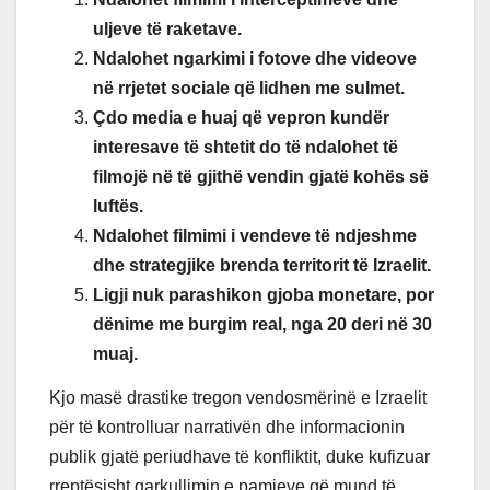
uljeve të raketave.
Ndalohet ngarkimi i fotove dhe videove
në rrjetet sociale që lidhen me sulmet.
Çdo media e huaj që vepron kundër
interesave të shtetit do të ndalohet të
filmojë në të gjithë vendin gjatë kohës së
luftës.
Ndalohet filmimi i vendeve të ndjeshme
dhe strategjike brenda territorit të Izraelit.
Ligji nuk parashikon gjoba monetare, por
dënime me burgim real, nga 20 deri në 30
muaj.
Kjo masë drastike tregon vendosmërinë e Izraelit
për të kontrolluar narrativën dhe informacionin
publik gjatë periudhave të konfliktit, duke kufizuar
rreptësisht qarkullimin e pamjeve që mund të