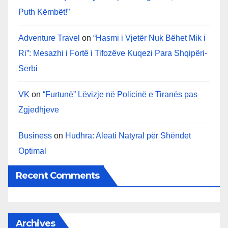
Puth Këmbët!”
Adventure Travel
on
“Hasmi i Vjetër Nuk Bëhet Mik i
Ri”: Mesazhi i Fortë i Tifozëve Kuqezi Para Shqipëri-
Serbi
VK
on
“Furtunë” Lëvizje në Policinë e Tiranës pas
Zgjedhjeve
Business
on
Hudhra: Aleati Natyral për Shëndet
Optimal
Recent Comments
Archives