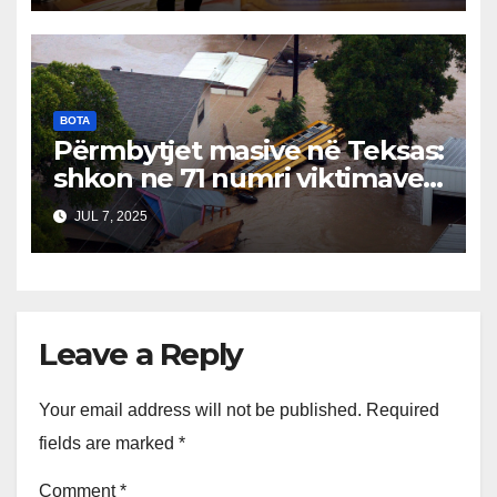
shqetësuara
BOTA
Përmbytjet masive në Teksas:
shkon ne 71 numri viktimave…
JUL 7, 2025
Leave a Reply
Your email address will not be published.
Required
fields are marked
*
Comment
*