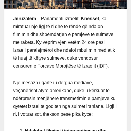
Jeruzalem
– Parlamenti izraelit,
Knesset
, ka
miratuar një ligj të ri dhe të rëndë që ndalon
filmimin dhe shpërndarjen e pamjeve të sulmeve
me raketa. Ky veprim vjen vetëm 24 orë pasi
Izraeli paralajmëroi dhe ndaloi mbulimin mediatik
të huaj të këtyre sulmeve, duke vendosur
censurën e Forcave Mbrojtëse të Izraelit (IDF).
Një mesazh i qartë iu dërgua mediave,
veçanërisht atyre amerikane, duke u kërkuar të
ndërpresin menjëherë transmetimin e pamjeve ku
qytetet izraelite goditen nga sulmet iraniane. Ligji i
ri, i votuar sot, thekson pesë pika kyçe:
Ndalohet filmimi i interceptimeve dhe