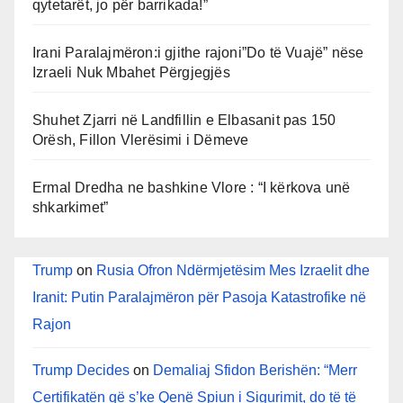
qytetarët, jo për barrikada!”
Irani Paralajmëron:i gjithe rajoni”Do të Vuajë” nëse
Izraeli Nuk Mbahet Përgjegjës
Shuhet Zjarri në Landfillin e Elbasanit pas 150
Orësh, Fillon Vlerësimi i Dëmeve
Ermal Dredha ne bashkine Vlore : “I kërkova unë
shkarkimet”
Trump
on
Rusia Ofron Ndërmjetësim Mes Izraelit dhe
Iranit: Putin Paralajmëron për Pasoja Katastrofike në
Rajon
Trump Decides
on
Demaliaj Sfidon Berishën: “Merr
Certifikatën që s’ke Qenë Spiun i Sigurimit, do të të