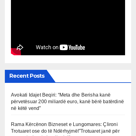
Recent Posts
Avokati Idajet Beqiri: “Meta dhe Berisha kanë
përvetësuar 200 miliardë euro, kanë bërë batërdinë
në këtë vend”
Rama Kërcënon Bizneset e Lungomares: Çlironi
Trotuaret ose do të Ndërhyjmë!”Trotuaret janë për