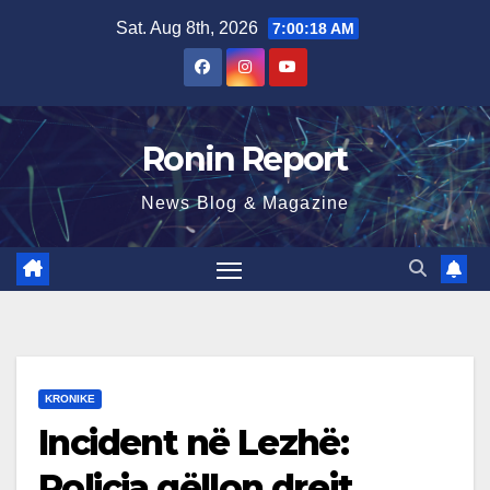
Skip
Sat. Aug 8th, 2026
7:00:19 AM
to
content
Ronin Report
News Blog & Magazine
KRONIKE
Incident në Lezhë:
Policia qëllon drejt