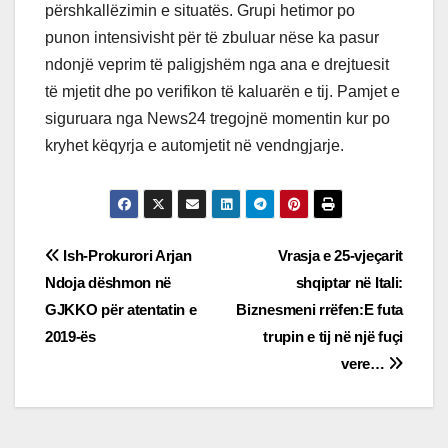
përshkallëzimin e situatës. Grupi hetimor po
punon intensivisht për të zbuluar nëse ka pasur
ndonjë veprim të paligjshëm nga ana e drejtuesit
të mjetit dhe po verifikon të kaluarën e tij. Pamjet e
siguruara nga News24 tregojnë momentin kur po
kryhet këqyrja e automjetit në vendngjarje.
Post
Ish-Prokurori Arjan
Vrasja e 25-vjeçarit
Ndoja dëshmon në
shqiptar në Itali:
navigation
GJKKO për atentatin e
Biznesmeni rrëfen:E futa
2019-ës
trupin e tij në një fuçi
vere…