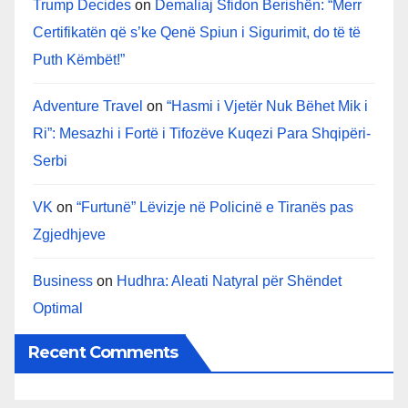
Trump Decides
on
Demaliaj Sfidon Berishën: “Merr
Certifikatën që s’ke Qenë Spiun i Sigurimit, do të të
Puth Këmbët!”
Adventure Travel
on
“Hasmi i Vjetër Nuk Bëhet Mik i
Ri”: Mesazhi i Fortë i Tifozëve Kuqezi Para Shqipëri-
Serbi
VK
on
“Furtunë” Lëvizje në Policinë e Tiranës pas
Zgjedhjeve
Business
on
Hudhra: Aleati Natyral për Shëndet
Optimal
Recent Comments