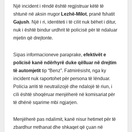
Një incident i rëndë është regjistruar këtë të
shtunë në aksin rrugor
Lezhë-Milot
, pranë fshatit
Gajush
. Një i ri, identiteti i të cilit nuk bëhet i ditur,
nuk i është bindur urdhrit të policisë për të ndaluar
mjetin që drejtonte.
Sipas informacioneve paraprake,
efektivët e
policisë kanë ndërhyrë duke qëlluar në drejtim
të automjetit
tip “Benz”. Fatmirësisht, nga ky
incident nuk raportohet për persona të lënduar.
Policia arriti të neutralizojë dhe ndalojë të riun, i
cili është shoqëruar menjëherë në komisariat për
të dhënë sqarime mbi ngjarjen.
Menjëherë pas ndalimit, kanë nisur hetimet për të
zbardhur rrethanat dhe shkaqet që çuan në