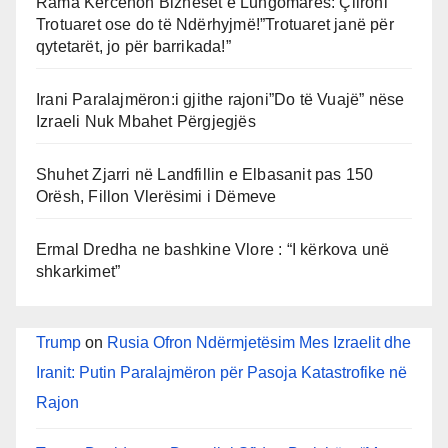
Rama Kërcënon Bizneset e Lungomares: Çlironi
Trotuaret ose do të Ndërhyjmë!”Trotuaret janë për
qytetarët, jo për barrikada!”
Irani Paralajmëron:i gjithe rajoni”Do të Vuajë” nëse
Izraeli Nuk Mbahet Përgjegjës
Shuhet Zjarri në Landfillin e Elbasanit pas 150
Orësh, Fillon Vlerësimi i Dëmeve
Ermal Dredha ne bashkine Vlore : “I kërkova unë
shkarkimet”
Trump
on
Rusia Ofron Ndërmjetësim Mes Izraelit dhe
Iranit: Putin Paralajmëron për Pasoja Katastrofike në
Rajon