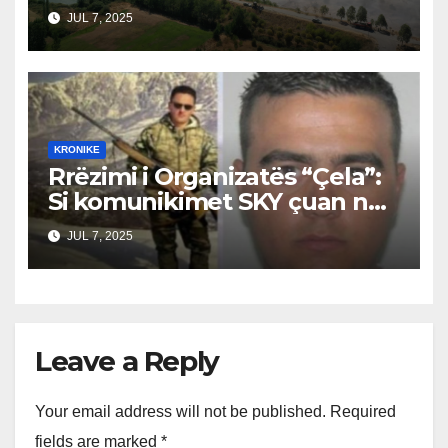
Vlerësimi i Dëmeve
JUL 7, 2025
KRONIKE
Rrëzimi i Organizatës “Çela”:
Si komunikimet SKY çuan në
prangosjen e bandës, Suel
JUL 7, 2025
Çela ende i lirë
Leave a Reply
Your email address will not be published.
Required
fields are marked
*