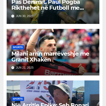
Pas Dënimit, Paul Pogba
Rikthehet në Futboll me
Monaco-n
JUN 30, 2025
SPORTS
Milani arrin marrëveshje me
Granit Xhakën
JUN 21, 2025
SPORTS
Një Arritje Epike: Seb Ponari