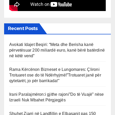
Recent Posts
Avokati Idajet Beqiri: “Meta dhe Berisha kanë
përvetësuar 200 miliardë euro, kanë bërë batërdinë
në këtë vend”
Rama Kërcënon Bizneset e Lungomares: Çlironi
Trotuaret ose do të Ndërhyjmë!”Trotuaret janë për
qytetarët, jo për barrikada!”
Irani Paralajmëron:i gjithe rajoni”Do të Vuajë” nëse
Izraeli Nuk Mbahet Përgjegjës
Shuhet Zjarri në Landfillin e Elbasanit pas 150