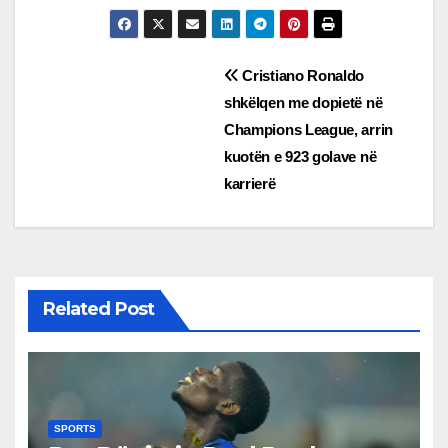
Post
Cristiano Ronaldo
shkëlqen me dopietë në
navigation
Champions League, arrin
kuotën e 923 golave në
karrierë
Related Post
SPORTS