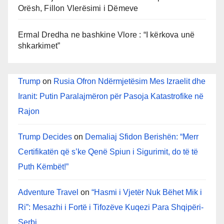
Orësh, Fillon Vlerësimi i Dëmeve
Ermal Dredha ne bashkine Vlore : “I kërkova unë
shkarkimet”
Trump
on
Rusia Ofron Ndërmjetësim Mes Izraelit dhe
Iranit: Putin Paralajmëron për Pasoja Katastrofike në
Rajon
Trump Decides
on
Demaliaj Sfidon Berishën: “Merr
Certifikatën që s’ke Qenë Spiun i Sigurimit, do të të
Puth Këmbët!”
Adventure Travel
on
“Hasmi i Vjetër Nuk Bëhet Mik i
Ri”: Mesazhi i Fortë i Tifozëve Kuqezi Para Shqipëri-
Serbi