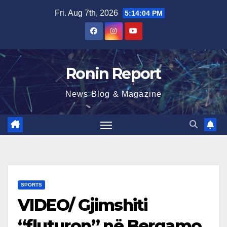
Skip
Fri. Aug 7th, 2026
5:14:05 PM
to
content
Ronin Report
News Blog & Magazine
SPORTS
VIDEO/ Gjimshiti
“fluturon” në Bergamo,