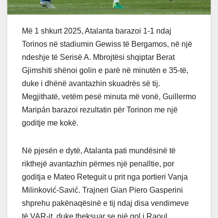
Më 1 shkurt 2025, Atalanta barazoi 1-1 ndaj
Torinos në stadiumin Gewiss të Bergamos, në një
ndeshje të Serisë A. Mbrojtësi shqiptar Berat
Gjimshiti shënoi golin e parë në minutën e 35-të,
duke i dhënë avantazhin skuadrës së tij.
Megjithatë, vetëm pesë minuta më vonë, Guillermo
Maripán barazoi rezultatin për Torinon me një
goditje me kokë.
Në pjesën e dytë, Atalanta pati mundësinë të
rikthejë avantazhin përmes një penalltie, por
goditja e Mateo Reteguit u prit nga portieri Vanja
Milinković-Savić. Trajneri Gian Piero Gasperini
shprehu pakënaqësinë e tij ndaj disa vendimeve
të VAR-it, duke theksuar se një gol i Raoul