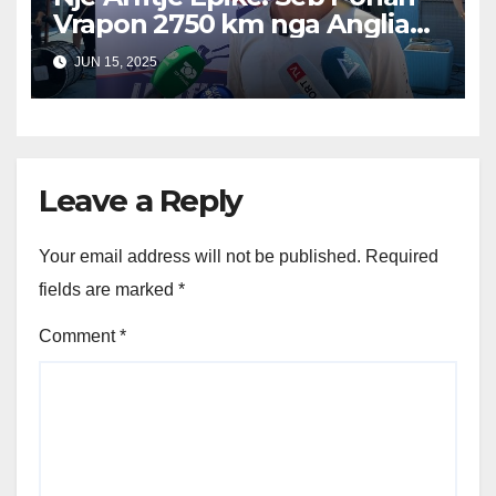
Vrapon 2750 km nga Anglia
në Shqipëri në Kujtim të
JUN 15, 2025
Babait të Tij
Leave a Reply
Your email address will not be published.
Required
fields are marked
*
Comment
*