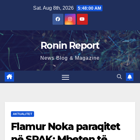
Skip
Sat. Aug 8th, 2026
5:48:01 AM
to
content
Ronin Report
News Blog & Magazine
AKTUALITET
Flamur Noka paraqitet
në SPAK: Mbeten të