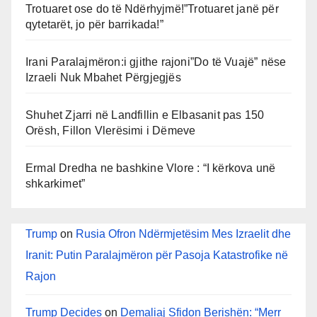
Trotuaret ose do të Ndërhyjmë!”Trotuaret janë për
qytetarët, jo për barrikada!”
Irani Paralajmëron:i gjithe rajoni”Do të Vuajë” nëse
Izraeli Nuk Mbahet Përgjegjës
Shuhet Zjarri në Landfillin e Elbasanit pas 150
Orësh, Fillon Vlerësimi i Dëmeve
Ermal Dredha ne bashkine Vlore : “I kërkova unë
shkarkimet”
Trump
on
Rusia Ofron Ndërmjetësim Mes Izraelit dhe
Iranit: Putin Paralajmëron për Pasoja Katastrofike në
Rajon
Trump Decides
on
Demaliaj Sfidon Berishën: “Merr