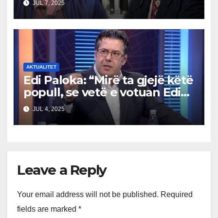
JUL 7, 2025
AKTUALITET
Edi Paloka: “Mirë ta gjejë këtë
popull, se vetë e votuan Edi
Ramën. Ç’kanë që ankohen
JUL 4, 2025
tani?”
Leave a Reply
Your email address will not be published.
Required
fields are marked
*