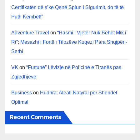
Certifikatën që s’ke Qenë Spiun i Sigurimit, do të të
Puth Këmbët!”
Adventure Travel
on
“Hasmi i Vjetër Nuk Bëhet Mik i
Ri”: Mesazhi i Fortë i Tifozëve Kuqezi Para Shqipëri-
Serbi
VK
on
“Furtunë” Lëvizje në Policinë e Tiranës pas
Zgjedhjeve
Business
on
Hudhra: Aleati Natyral për Shëndet
Optimal
Recent Comments