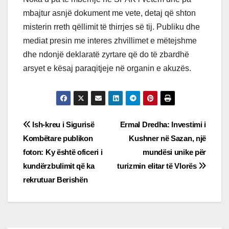
mbajtur asnjë dokument me vete, detaj që shton
misterin rreth qëllimit të thirrjes së tij. Publiku dhe
mediat presin me interes zhvillimet e mëtejshme
dhe ndonjë deklaratë zyrtare që do të zbardhë
arsyet e kësaj paraqitjeje në organin e akuzës.
Post
Ish-kreu i Sigurisë
Ermal Dredha: Investimi i
Kombëtare publikon
Kushner në Sazan, një
navigation
foton: Ky është oficeri i
mundësi unike për
kundërzbulimit që ka
turizmin elitar të Vlorës
rekrutuar Berishën