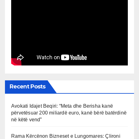
Recent Posts
Avokati Idajet Beqiri: “Meta dhe Berisha kanë
përvetësuar 200 miliardë euro, kanë bërë batërdinë
në këtë vend”
Rama Kërcënon Bizneset e Lungomares: Çlironi