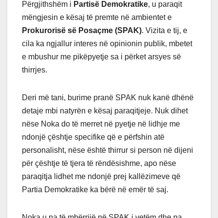
Përgjithshëm i
Partisë Demokratike
, u paraqit
mëngjesin e kësaj të premte në ambientet e
Prokurorisë së Posaçme (SPAK)
.
Vizita e tij, e
cila ka ngjallur interes në opinionin publik, mbetet
e mbushur me pikëpyetje sa i përket arsyes së
thirrjes.
Deri më tani, burime pranë SPAK nuk kanë dhënë
detaje mbi natyrën e kësaj paraqitjeje. Nuk dihet
nëse Noka do të merret në pyetje në lidhje me
ndonjë çështje specifike që e përfshin atë
personalisht, nëse është thirrur si person në dijeni
për çështje të tjera të rëndësishme, apo nëse
paraqitja lidhet me ndonjë prej kallëzimeve që
Partia Demokratike ka bërë në emër të saj.
Noka u pa të mbërrijë në SPAK i vetëm dhe pa