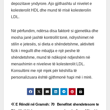
depozitave yndyrore. Ajo gjithashtu ul nivelet e
kolesterolit HDL dhe mund të rrisë kolesterolin
LDL.
Në përfundim, ndërsa disa faktorë si gjenetika dhe
mosha janë jashtë kontrollit tonë, ndryshimet në
stilin e jetesës, si dieta e shëndetshme, aktiviteti
fizik i rregullt dhe mbajtja e një peshe të
shëndetshme, mund të ndikojnë ndjeshëm në
menaxhimin e niveleve të kolesterolit LDL.
Konsultimi me një mjek për këshilla të
personalizuara është gjithmonë hapi më i mirë.
Post
E Rëndë në Gramsh: 70
Benefitet shendetesore te