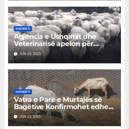
SHENDETI
Agjencia e Ushqimit dhe
Veterinarisë apelon për
kujdes: Rrezik i shpërthimit të
JUN 19, 2025
murtajës së bagëtive nga
Shqipëria në Kosovë
SHENDETI
Vatra e Parë e Murtajës së
Bagëtive Konfirmohet edhe
në Korçë, Alarm në Jug
JUN 13, 2025