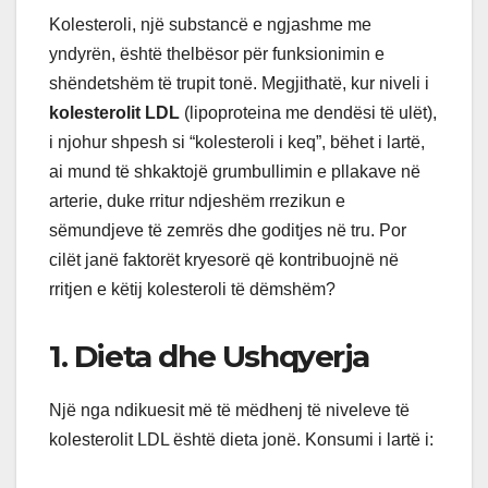
Kolesteroli, një substancë e ngjashme me
yndyrën, është thelbësor për funksionimin e
shëndetshëm të trupit tonë. Megjithatë, kur niveli i
kolesterolit LDL
(lipoproteina me dendësi të ulët),
i njohur shpesh si “kolesteroli i keq”, bëhet i lartë,
ai mund të shkaktojë grumbullimin e pllakave në
arterie, duke rritur ndjeshëm rrezikun e
sëmundjeve të zemrës dhe goditjes në tru. Por
cilët janë faktorët kryesorë që kontribuojnë në
rritjen e këtij kolesteroli të dëmshëm?
1. Dieta dhe Ushqyerja
Një nga ndikuesit më të mëdhenj të niveleve të
kolesterolit LDL është dieta jonë. Konsumi i lartë i: