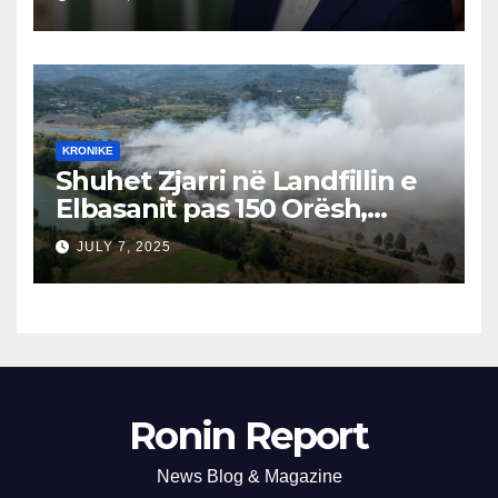
Përgjegjës
KRONIKE
Shuhet Zjarri në Landfillin e
Elbasanit pas 150 Orësh,
Fillon Vlerësimi i Dëmeve
JULY 7, 2025
Ronin Report
News Blog & Magazine