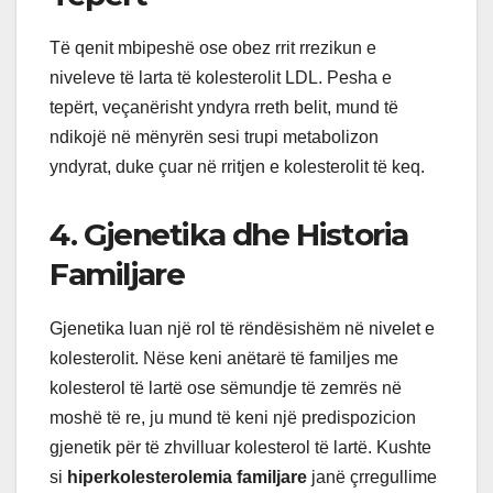
Të qenit mbipeshë ose obez rrit rrezikun e
niveleve të larta të kolesterolit LDL. Pesha e
tepërt, veçanërisht yndyra rreth belit, mund të
ndikojë në mënyrën sesi trupi metabolizon
yndyrat, duke çuar në rritjen e kolesterolit të keq.
4. Gjenetika dhe Historia
Familjare
Gjenetika luan një rol të rëndësishëm në nivelet e
kolesterolit. Nëse keni anëtarë të familjes me
kolesterol të lartë ose sëmundje të zemrës në
moshë të re, ju mund të keni një predispozicion
gjenetik për të zhvilluar kolesterol të lartë. Kushte
si
hiperkolesterolemia familjare
janë çrregullime