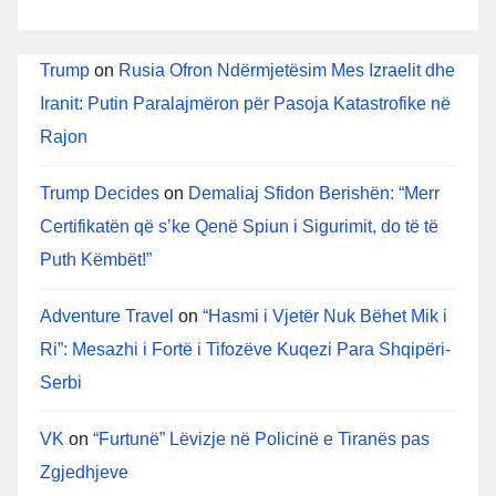
Trump
on
Rusia Ofron Ndërmjetësim Mes Izraelit dhe
Iranit: Putin Paralajmëron për Pasoja Katastrofike në
Rajon
Trump Decides
on
Demaliaj Sfidon Berishën: “Merr
Certifikatën që s’ke Qenë Spiun i Sigurimit, do të të
Puth Këmbët!”
Adventure Travel
on
“Hasmi i Vjetër Nuk Bëhet Mik i
Ri”: Mesazhi i Fortë i Tifozëve Kuqezi Para Shqipëri-
Serbi
VK
on
“Furtunë” Lëvizje në Policinë e Tiranës pas
Zgjedhjeve