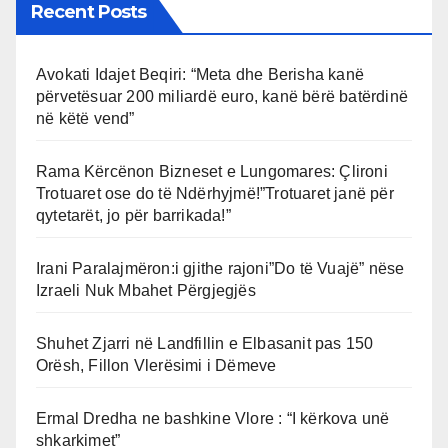
Recent Posts
Avokati Idajet Beqiri: “Meta dhe Berisha kanë
përvetësuar 200 miliardë euro, kanë bërë batërdinë
në këtë vend”
Rama Kërcënon Bizneset e Lungomares: Çlironi
Trotuaret ose do të Ndërhyjmë!”Trotuaret janë për
qytetarët, jo për barrikada!”
Irani Paralajmëron:i gjithe rajoni”Do të Vuajë” nëse
Izraeli Nuk Mbahet Përgjegjës
Shuhet Zjarri në Landfillin e Elbasanit pas 150
Orësh, Fillon Vlerësimi i Dëmeve
Ermal Dredha ne bashkine Vlore : “I kërkova unë
shkarkimet”