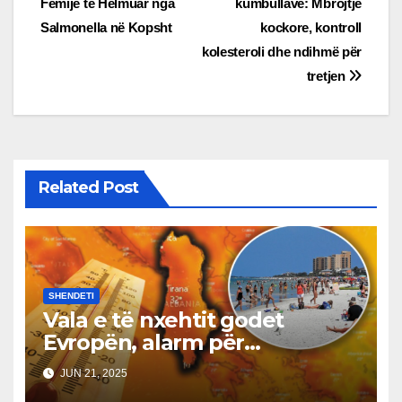
Fëmijë të Helmuar nga
kumbullave: Mbrojtje
navigation
Salmonella në Kopsht
kockore, kontroll
kolesteroli dhe ndihmë për
tretjen
Related Post
SHENDETI
Vala e të nxehtit godet
Evropën, alarm për
temperatura deri në 40°C
JUN 21, 2025