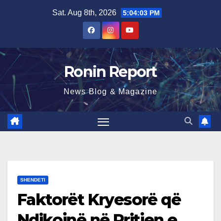
Skip
Sat. Aug 8th, 2026
5:04:04 PM
to
content
Ronin Report
News Blog & Magazine
SHENDETI
Faktorët Kryesorë që
Ndikojnë në Rritjen e