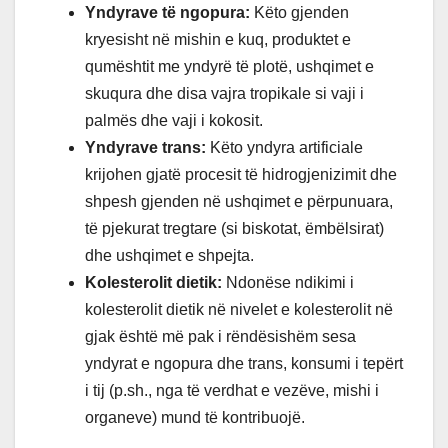
Yndyrave të ngopura:
Këto gjenden
kryesisht në mishin e kuq, produktet e
qumështit me yndyrë të plotë, ushqimet e
skuqura dhe disa vajra tropikale si vaji i
palmës dhe vaji i kokosit.
Yndyrave trans:
Këto yndyra artificiale
krijohen gjatë procesit të hidrogjenizimit dhe
shpesh gjenden në ushqimet e përpunuara,
të pjekurat tregtare (si biskotat, ëmbëlsirat)
dhe ushqimet e shpejta.
Kolesterolit dietik:
Ndonëse ndikimi i
kolesterolit dietik në nivelet e kolesterolit në
gjak është më pak i rëndësishëm sesa
yndyrat e ngopura dhe trans, konsumi i tepërt
i tij (p.sh., nga të verdhat e vezëve, mishi i
organeve) mund të kontribuojë.