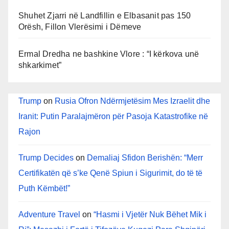
Shuhet Zjarri në Landfillin e Elbasanit pas 150
Orësh, Fillon Vlerësimi i Dëmeve
Ermal Dredha ne bashkine Vlore : “I kërkova unë
shkarkimet”
Trump
on
Rusia Ofron Ndërmjetësim Mes Izraelit dhe
Iranit: Putin Paralajmëron për Pasoja Katastrofike në
Rajon
Trump Decides
on
Demaliaj Sfidon Berishën: “Merr
Certifikatën që s’ke Qenë Spiun i Sigurimit, do të të
Puth Këmbët!”
Adventure Travel
on
“Hasmi i Vjetër Nuk Bëhet Mik i