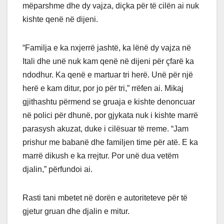
mëparshme dhe dy vajza, diçka për të cilën ai nuk
kishte qenë në dijeni.
“Familja e ka nxjerrë jashtë, ka lënë dy vajza në
Itali dhe unë nuk kam qenë në dijeni për çfarë ka
ndodhur. Ka qenë e martuar tri herë. Unë për një
herë e kam ditur, por jo për tri,” rrëfen ai. Mikaj
gjithashtu përmend se gruaja e kishte denoncuar
në polici për dhunë, por gjykata nuk i kishte marrë
parasysh akuzat, duke i cilësuar të rreme. “Jam
prishur me babanë dhe familjen time për atë. E ka
marrë dikush e ka rrejtur. Por unë dua vetëm
djalin,” përfundoi ai.
Rasti tani mbetet në dorën e autoriteteve për të
gjetur gruan dhe djalin e mitur.