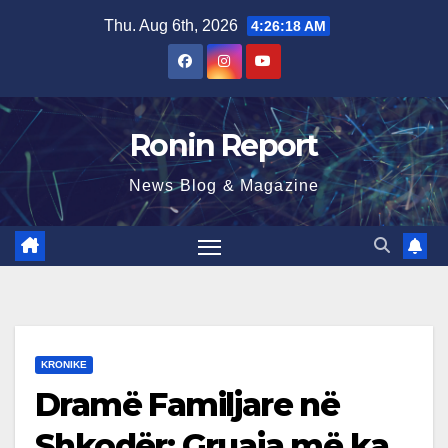
Skip
Thu. Aug 6th, 2026
4:26:19 AM
to
content
Ronin Report
News Blog & Magazine
KRONIKE
Dramë Familjare në
Shkodër: Gruaja më ka