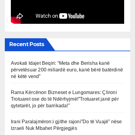
Recent Posts
Avokati Idajet Beqiri: “Meta dhe Berisha kanë
përvetësuar 200 miliardë euro, kanë bërë batërdinë
në këtë vend”
Rama Kërcënon Bizneset e Lungomares: Çlironi
Trotuaret ose do të Ndërhyjmë!”Trotuaret janë për
qytetarët, jo për barrikada!”
Irani Paralajmëron:i gjithe rajoni”Do të Vuajë” nëse
Izraeli Nuk Mbahet Përgjegjës