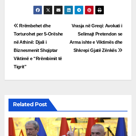
Post
Rrëmbehet dhe
Vrasja në Greqi: Avokati i
Torturohet per 5-Orëshe
Selimajt Pretendon se
navigation
në Athinë: Djali i
Arma ishte e Viktimës dhe
Biznesmenit Shqiptar
Shkrepi Gjatë Zënkës
Viktimë e “Rrëmbimit të
Tigrit”
Related Post