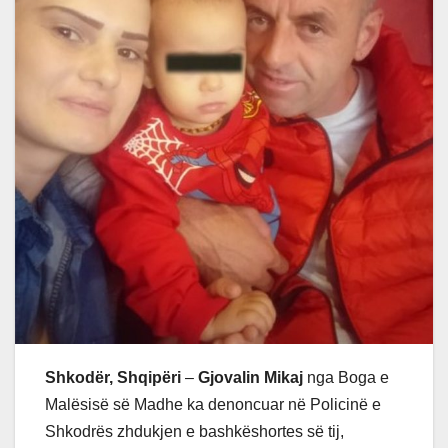
Shkodër, Shqipëri
–
Gjovalin Mikaj
nga Boga e
Malësisë së Madhe ka denoncuar në Policinë e
Shkodrës zhdukjen e bashkëshortes së tij,