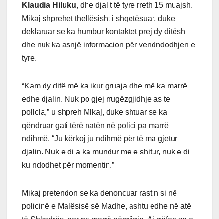
Klaudia Hiluku
, dhe djalit të tyre rreth 15 muajsh.
Mikaj shprehet thellësisht i shqetësuar, duke
deklaruar se ka humbur kontaktet prej dy ditësh
dhe nuk ka asnjë informacion për vendndodhjen e
tyre.
“Kam dy ditë më ka ikur gruaja dhe më ka marrë
edhe djalin. Nuk po gjej rrugëzgjidhje as te
policia,” u shpreh Mikaj, duke shtuar se ka
qëndruar gati tërë natën në polici pa marrë
ndihmë. “Ju kërkoj ju ndihmë për të ma gjetur
djalin. Nuk e di a ka mundur me e shitur, nuk e di
ku ndodhet për momentin.”
Mikaj pretendon se ka denoncuar rastin si në
policinë e Malësisë së Madhe, ashtu edhe në atë