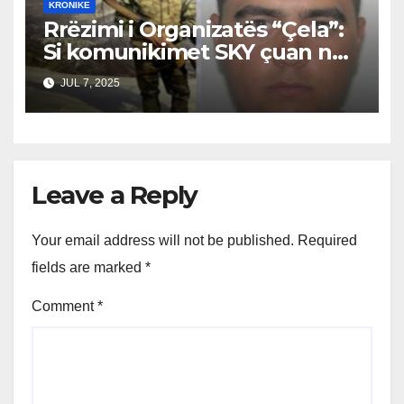
KRONIKE
Rrëzimi i Organizatës “Çela”:
Si komunikimet SKY çuan në
prangosjen e bandës, Suel
JUL 7, 2025
Çela ende i lirë
Leave a Reply
Your email address will not be published.
Required
fields are marked
*
Comment
*