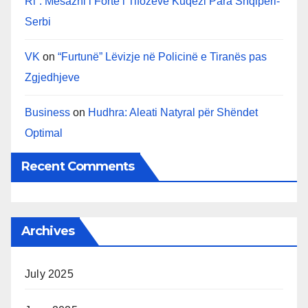
Ri”: Mesazhi i Fortë i Tifozëve Kuqezi Para Shqipëri-
Serbi
VK
on
“Furtunë” Lëvizje në Policinë e Tiranës pas
Zgjedhjeve
Business
on
Hudhra: Aleati Natyral për Shëndet
Optimal
Recent Comments
Archives
July 2025