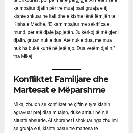
të Shkodrës, por pa marrë përgjigje. Ai rrëfen se e
ka mbajtur djalin për tre muaj pasi gruaja e tij
kishte shkuar në Itali dhe e kishte lënë fëmijën te
Kisha e Madhe. “E kam mbajtur me sakrifica e
mund, për atë djalë jap jetën. Ju kërkoj të më gjeni
djalin, gruan nuk e dua. Atë nuk e dua, me mua
nuk ha bukë kurrë në jetë ajo. Dua vetëm djalin,”
tha Mikaj.
Konfliktet Familjare dhe
Martesat e Mëparshme
Mikaj zbulon se konfliktet në çiftin e tyre kishin
agravuar prej disa muajsh, duke arritur në një
situatë absurde. Ai shprehet i shokuar nga zbulimi
se gruaja e tij kishte pasur tre martesa të