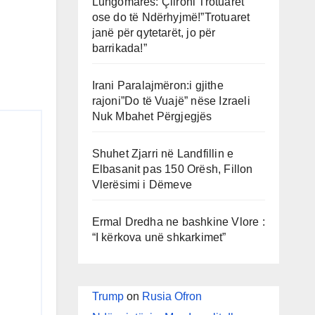
Lungomares: Çlironi Trotuaret
ose do të Ndërhyjmë!”Trotuaret
janë për qytetarët, jo për
barrikada!”
Irani Paralajmëron:i gjithe
rajoni”Do të Vuajë” nëse Izraeli
Nuk Mbahet Përgjegjës
Shuhet Zjarri në Landfillin e
Elbasanit pas 150 Orësh, Fillon
Vlerësimi i Dëmeve
Ermal Dredha ne bashkine Vlore :
“I kërkova unë shkarkimet”
Trump
on
Rusia Ofron