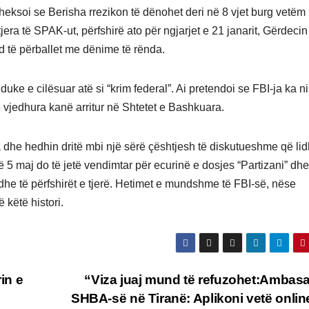
, theksoi se Berisha rrezikon të dënohet deri në 8 vjet burg vetëm
tjera të SPAK-ut, përfshirë ato për ngjarjet e 21 janarit, Gërdeci
d të përballet me dënime të rënda.
uke e cilësuar atë si “krim federal”. Ai pretendoi se FBI-ja ka n
e vjedhura kanë arritur në Shtetet e Bashkuara.
a dhe hedhin dritë mbi një sërë çështjesh të diskutueshme që li
 5 maj do të jetë vendimtar për ecurinë e dosjes “Partizani” dhe
he të përfshirët e tjerë. Hetimet e mundshme të FBI-së, nëse
 këtë histori.
in e
“Viza juaj mund të refuzohet:Ambas
SHBA-së në Tiranë: Aplikoni vetë onlin