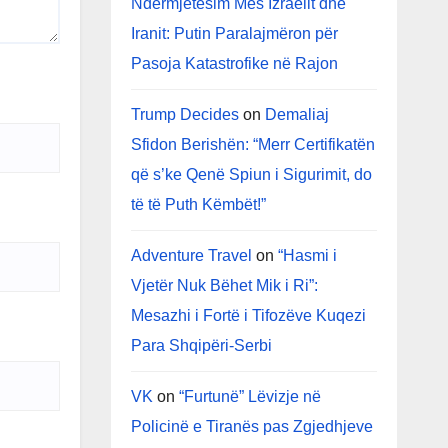
Ndërmjetësim Mes Izraelit dhe
Iranit: Putin Paralajmëron për
Pasoja Katastrofike në Rajon
Trump Decides
on
Demaliaj
Sfidon Berishën: “Merr Certifikatën
që s’ke Qenë Spiun i Sigurimit, do
të të Puth Këmbët!”
Adventure Travel
on
“Hasmi i
Vjetër Nuk Bëhet Mik i Ri”:
Mesazhi i Fortë i Tifozëve Kuqezi
Para Shqipëri-Serbi
VK
on
“Furtunë” Lëvizje në
Policinë e Tiranës pas Zgjedhjeve