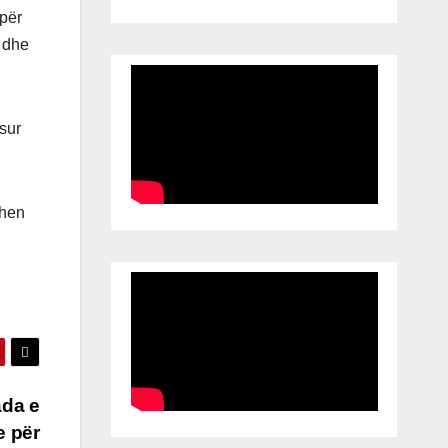
 për
n dhe
isur
dhen
ada e
e për