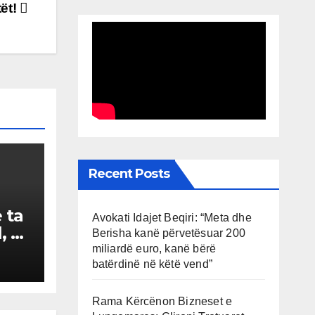
tët!
Recent Posts
 ta
Avokati Idajet Beqiri: “Meta dhe
, se
Berisha kanë përvetësuar 200
i
miliardë euro, kanë bërë
batërdinë në këtë vend”
që
Rama Kërcënon Bizneset e