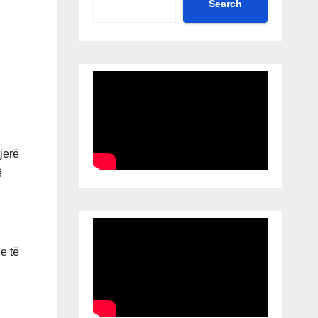
Search
jerë
ë
e të