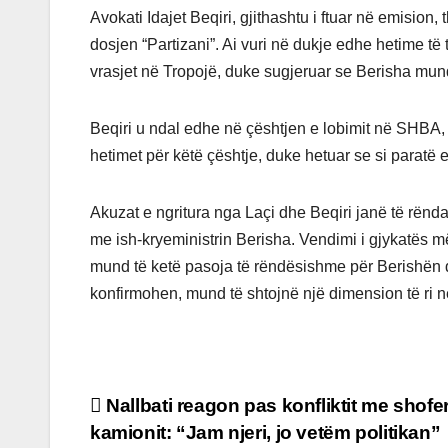
Avokati Idajet Beqiri, gjithashtu i ftuar në emision
dosjen “Partizani”. Ai vuri në dukje edhe hetime të 
vrasjet në Tropojë, duke sugjeruar se Berisha mun
Beqiri u ndal edhe në çështjen e lobimit në SHBA, d
hetimet për këtë çështje, duke hetuar se si paratë 
Akuzat e ngritura nga Laçi dhe Beqiri janë të rënd
me ish-kryeministrin Berisha. Vendimi i gjykatës më
mund të ketë pasoja të rëndësishme për Berishën d
konfirmohen, mund të shtojnë një dimension të ri në
Post
Nallbati reagon pas konfliktit me shofer
kamionit: “Jam njeri, jo vetëm politikan”