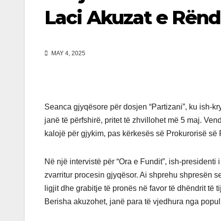
Laci Akuzat e Rënd
MAY 4, 2025
Seanca gjyqësore për dosjen “Partizani”, ku ish-krye
janë të përfshirë, pritet të zhvillohet më 5 maj. Ve
kalojë për gjykim, pas kërkesës së Prokurorisë s
Në një intervistë për “Ora e Fundit”, ish-presidenti 
zvarritur procesin gjyqësor. Ai shprehu shpresën se
ligjit dhe grabitje të pronës në favor të dhëndrit të t
Berisha akuzohet, janë para të vjedhura nga popull