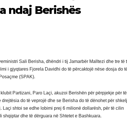
a ndaj Berishës
ministri Sali Berisha, dhëndri i tij Jamarbër Malltezi dhe tre të t
ndimi i gjyqtares Fjorela Davidhi do të përcaktojë nëse dosja do t
ë Posaçme (SPAK).
i klubit Partizani, Paro Laçi, akuzoi Berishën për përpjekje për të
 drejtësia do të veprojë dhe se Berisha do të dënohet për shkelj
ij. Laçi shtoi se edhe lobimi prej 6 milionë dollarësh, për të cilin
i shqiptar dhe të dërguara në Shtetet e Bashkuara.