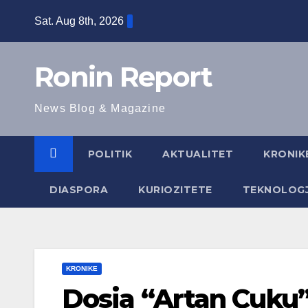
Skip
Sat. Aug 8th, 2026
to
content
Ronin Report
News Blog & Magazine
POLITIK
AKTUALITET
KRONIK
DIASPORA
KURIOZITETE
TEKNOLOGJ
KRONIKE
Dosja “Artan Cuku”: