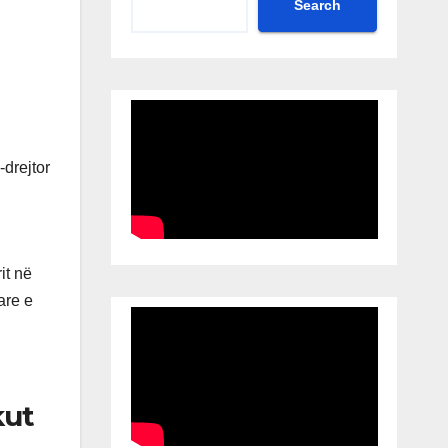
Search
it në
are e
kut