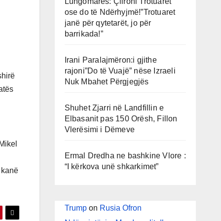
Lungomares: Çlironi Trotuaret
ose do të Ndërhyjmë!”Trotuaret
janë për qytetarët, jo për
barrikada!”
Irani Paralajmëron:i gjithe
rajoni”Do të Vuajë” nëse Izraeli
shirë
Nuk Mbahet Përgjegjës
atës
Shuhet Zjarri në Landfillin e
Elbasanit pas 150 Orësh, Fillon
Vlerësimi i Dëmeve
Mikel
Ermal Dredha ne bashkine Vlore :
“I kërkova unë shkarkimet”
ë kanë
Trump
on
Rusia Ofron