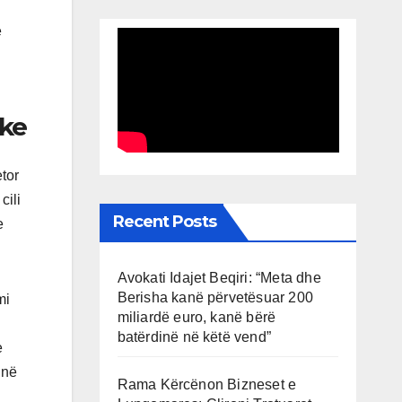
e
eke
tor
cili
Recent Posts
e
Avokati Idajet Beqiri: “Meta dhe
Berisha kanë përvetësuar 200
mi
miliardë euro, kanë bërë
batërdinë në këtë vend”
e
 në
Rama Kërcënon Bizneset e