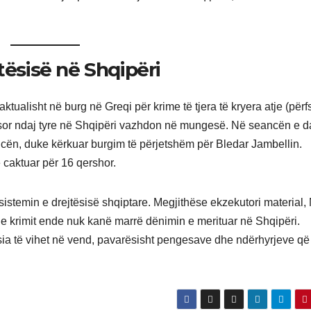
tësisë në Shqipëri
ualisht në burg në Greqi për krime të tjera të kryera atje (përf
ësor ndaj tyre në Shqipëri vazhdon në mungesë. Në seancën e d
ncën, duke kërkuar burgim të përjetshëm për Bledar Jambellin.
 caktuar për 16 qershor.
istemin e drejtësisë shqiptare. Megjithëse ekzekutori material, 
t e krimit ende nuk kanë marrë dënimin e merituar në Shqipëri.
sia të vihet në vend, pavarësisht pengesave dhe ndërhyrjeve q