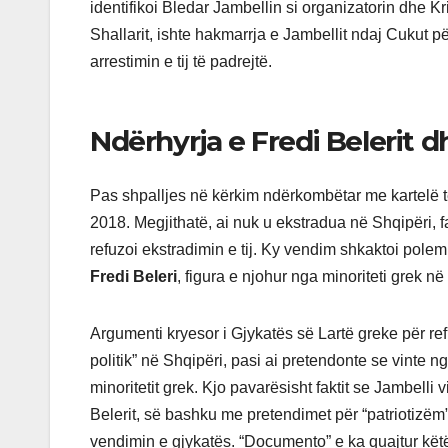
identifikoi Bledar Jambellin si organizatorin dhe Kris
Shallarit, ishte hakmarrja e Jambellit ndaj Cukut p
arrestimin e tij të padrejtë.
Ndërhyrja e Fredi Belerit 
Pas shpalljes në kërkim ndërkombëtar me kartelë të
2018. Megjithatë, ai nuk u ekstradua në Shqipëri, fal
refuzoi ekstradimin e tij. Ky vendim shkaktoi pol
Fredi Beleri
, figura e njohur nga minoriteti grek n
Argumenti kryesor i Gjykatës së Lartë greke për ref
politik” në Shqipëri, pasi ai pretendonte se vinte nga 
minoritetit grek. Kjo pavarësisht faktit se Jambelli 
Belerit, së bashku me pretendimet për “patriotizëm
vendimin e gjykatës. “Documento” e ka quajtur këtë 