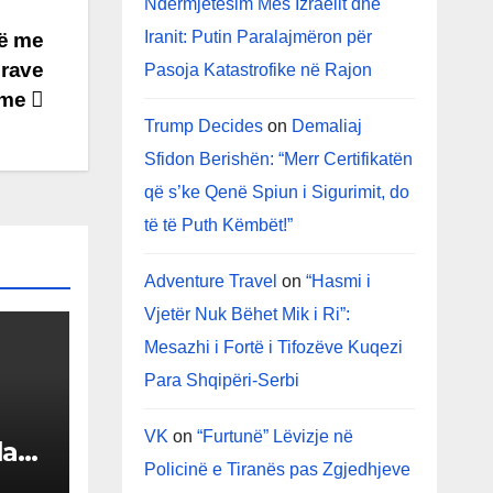
Ndërmjetësim Mes Izraelit dhe
Iranit: Putin Paralajmëron për
në me
urave
Pasoja Katastrofike në Rajon
rime
Trump Decides
on
Demaliaj
Sfidon Berishën: “Merr Certifikatën
që s’ke Qenë Spiun i Sigurimit, do
të të Puth Këmbët!”
Adventure Travel
on
“Hasmi i
Vjetër Nuk Bëhet Mik i Ri”:
Mesazhi i Fortë i Tifozëve Kuqezi
Para Shqipëri-Serbi
VK
on
“Furtunë” Lëvizje në
a”:
Policinë e Tiranës pas Zgjedhjeve
 SKY