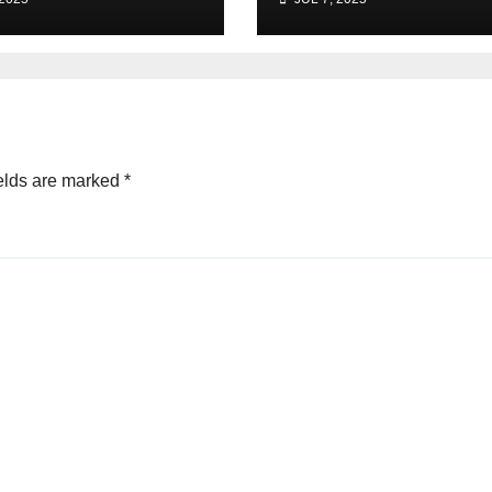
h, Fillon
çuan në prango
ësimi i Dëmeve
e bandës, Suel Ç
ende i lirë
elds are marked
*