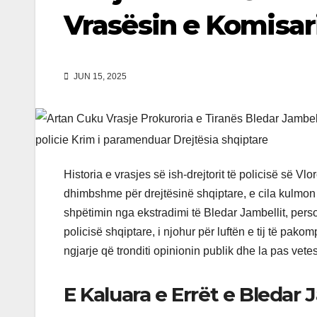
Vrasësin e Komisar
JUN 15, 2025
Historia e vrasjes së ish-drejtorit të policisë së V
dhimbshme për drejtësinë shqiptare, e cila kulmon 
shpëtimin nga ekstradimi të Bledar Jambellit, person
policisë shqiptare, i njohur për luftën e tij të pakom
ngjarje që tronditi opinionin publik dhe la pas vet
E Kaluara e Errët e Bledar