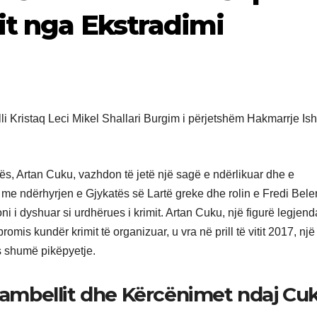
it nga Ekstradimi
lorës, Artan Cuku, vazhdon të jetë një sagë e ndërlikuar dhe e
me ndërhyrjen e Gjykatës së Lartë greke dhe rolin e Fredi Beler
i i dyshuar si urdhërues i krimit. Artan Cuku, një figurë legjend
promis kundër krimit të organizuar, u vra në prill të vitit 2017, një
es shumë pikëpyetje.
 Jambellit dhe Kërcënimet ndaj Cu