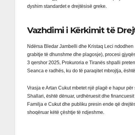
dyshim standardet e drejtësisë greke.
Vazhdimi i Kërkimit të Drej
Ndërsa Bledar Jambelli dhe Kristaq Leci ndodhen akt
grabitje të dhunshme dhe plagosje), procesi gjyq
3 qershor 2025, Prokuroria e Tiranës shpalli prete
Seanca e radhës, ku do të paraqitet mbrojtja, është
Vrasja e Artan Cukut mbetet një plagë e hapur për s
Shallari, është dënuar, urdhëruesit dhe financuesi
Familja e Cukut dhe publiku presin ende që drejtë
shoqëruar këtë çështje të ndjeshme.