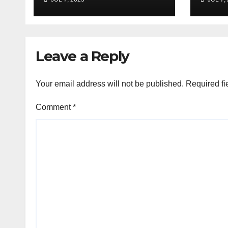
përvetësuar 200
Orës
miliardë euro, kanë
Vler
bërë batërdinë në
këtë vend”
Leave a Reply
Your email address will not be published.
Required fi
Comment
*