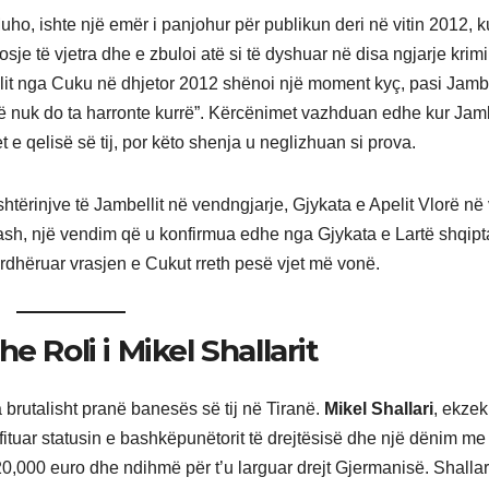
ho, ishte një emër i panjohur për publikun deri në vitin 2012, k
 dosje të vjetra dhe e zbuloi atë si të dyshuar në disa ngjarje krim
ellit nga Cuku në dhjetor 2012 shënoi një moment kyç, pasi Jambe
të nuk do ta harronte kurrë”. Kërcënimet vazhduan edhe kur Jamb
 e qelisë së tij, por këto shenja u neglizhuan si prova.
shtërinjve të Jambellit në vendngjarje, Gjykata e Apelit Vlorë në 
sh, një vendim që u konfirmua edhe nga Gjykata e Lartë shqipt
 urdhëruar vrasjen e Cukut rreth pesë vjet më vonë.
 Roli i Mikel Shallarit
brutalisht pranë banesës së tij në Tiranë.
Mikel Shallari
, ekzek
 fituar statusin e bashkëpunëtorit të drejtësisë dhe një dënim me
 20,000 euro dhe ndihmë për t’u larguar drejt Gjermanisë. Shallar