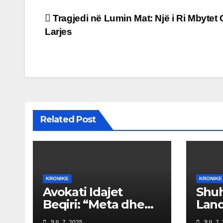
Post
Tragjedi në Lumin Mat: Një i Ri Mbytet 
Larjes
navigation
Related Post
KRONIKE
KRONIKE
Avokati Idajet
Shuh
Beqiri: “Meta dhe
Land
Berisha kanë
Elba
JUL 7, 2025
JUL 7,