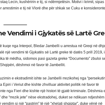
taq Lecin, kushëririn e tij, si ndërmjetësin. Motivi i krimit, sipas
ër arrestimin e tij në Vlorë dhe për shkak se Cuku e konsideront
dhe Vendimi i Gjykatës së Lartë Gr
 kuqe nga Interpol, Bledar Jambelli u arrestua në Greqi në dhje
ë një vendimi të Gjykatës së Lartë greke të datës 5 prill 2019, i 
emika të mëdha, sidomos pasi gazeta greke “Documento” zbuloi s
ë Shqipëri, dëshmoi në favor të Jambellit.
uzimin e ekstradimit ishte se Jambelli rrezikohej nga “persekuti
Epiri i Veriut dhe kishte zhvilluar aktivitet politik në favor të
vinte nga Fieri dhe kishte një histori të gjatë kriminale. Dëshmia 
” dhe “rrezik jete” nëse ekstradohej, duket se ndikuan ndjeshëm
vendim si një “pastrim” të një “xhelati shqiptar”, duke vënë në