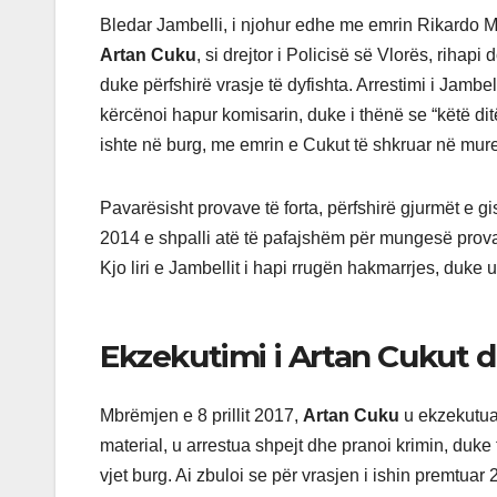
Bledar Jambelli, i njohur edhe me emrin Rikardo Mu
Artan Cuku
, si drejtor i Policisë së Vlorës, rihapi
duke përfshirë vrasje të dyfishta. Arrestimi i Jamb
kërcënoi hapur komisarin, duke i thënë se “këtë di
ishte në burg, me emrin e Cukut të shkruar në muret
Pavarësisht provave të forta, përfshirë gjurmët e gi
2014 e shpalli atë të pafajshëm për mungesë prova
Kjo liri e Jambellit i hapi rrugën hakmarrjes, duke
Ekzekutimi i Artan Cukut dhe
Mbrëmjen e 8 prillit 2017,
Artan Cuku
u ekzekutua 
material, u arrestua shpejt dhe pranoi krimin, duke
vjet burg. Ai zbuloi se për vrasjen i ishin premtuar