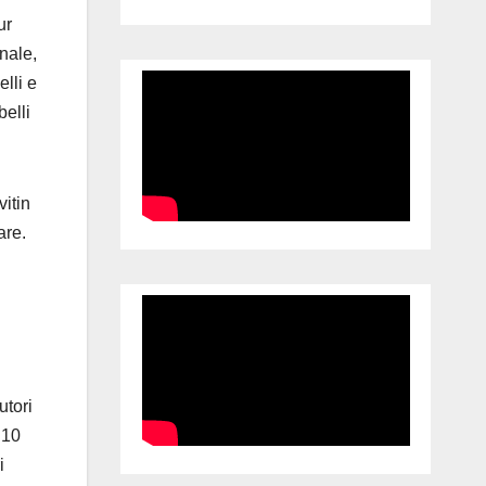
ur
inale,
lli e
elli
vitin
are.
utori
 10
i