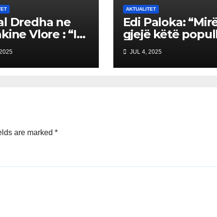
TET
AKTUALITET
l Dredha ne
Edi Paloka: “Mirë
kine Vlore : “I
gjejë këtë popull
ova unë
vetë e votuan Ed
 2025
JUL 4, 2025
rkimet”
Ramën. Ç’kanë 
ankohen tani?”
elds are marked
*