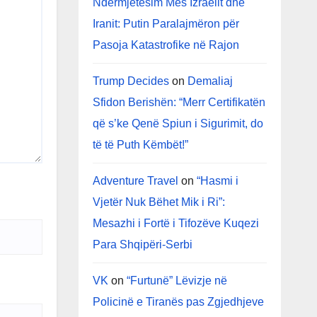
Ndërmjetësim Mes Izraelit dhe
Iranit: Putin Paralajmëron për
Pasoja Katastrofike në Rajon
Trump Decides
on
Demaliaj
Sfidon Berishën: “Merr Certifikatën
që s’ke Qenë Spiun i Sigurimit, do
të të Puth Këmbët!”
Adventure Travel
on
“Hasmi i
Vjetër Nuk Bëhet Mik i Ri”:
Mesazhi i Fortë i Tifozëve Kuqezi
Para Shqipëri-Serbi
VK
on
“Furtunë” Lëvizje në
Policinë e Tiranës pas Zgjedhjeve