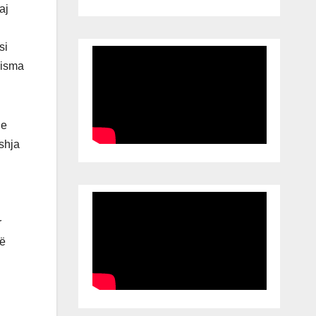
aj
si
 Nisma
 e
shja
r
që