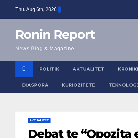
Skip
Thu. Aug 6th, 2026
to
content
Ronin Report
News Blog & Magazine
POLITIK
AKTUALITET
KRONIK
DIASPORA
KURIOZITETE
TEKNOLOGJ
AKTUALITET
Debat te “Opozita e