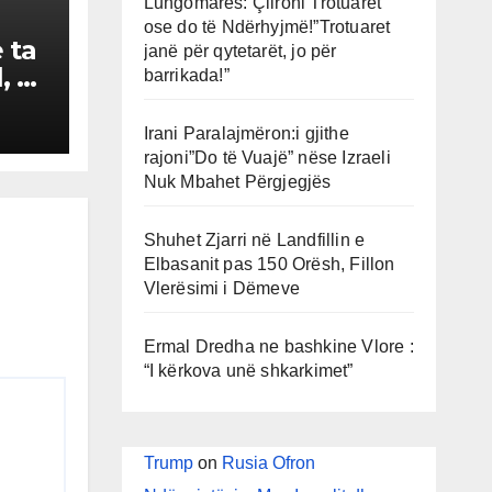
Lungomares: Çlironi Trotuaret
ose do të Ndërhyjmë!”Trotuaret
 ta
janë për qytetarët, jo për
, se
barrikada!”
i
që
Irani Paralajmëron:i gjithe
rajoni”Do të Vuajë” nëse Izraeli
Nuk Mbahet Përgjegjës
Shuhet Zjarri në Landfillin e
Elbasanit pas 150 Orësh, Fillon
Vlerësimi i Dëmeve
Ermal Dredha ne bashkine Vlore :
“I kërkova unë shkarkimet”
Trump
on
Rusia Ofron