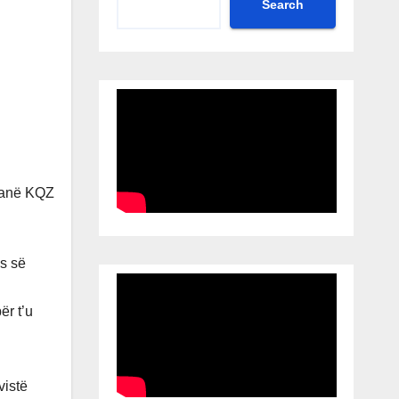
Search
s së
ër t’u
vistë