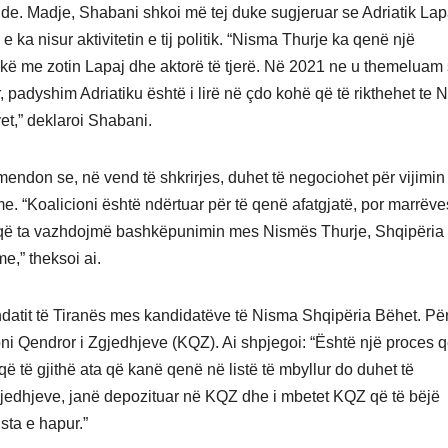
nde. Madje, Shabani shkoi më tej duke sugjeruar se Adriatik Lap
 e ka nisur aktivitetin e tij politik. “Nisma Thurje ka qenë një
hkë me zotin Lapaj dhe aktorë të tjerë. Në 2021 ne u themeluam 
or, padyshim Adriatiku është i lirë në çdo kohë që të rikthehet te
vet,” deklaroi Shabani.
endon se, në vend të shkrirjes, duhet të negociohet për vijimin
e. “Koalicioni është ndërtuar për të qenë afatgjatë, por marrëve
r që ta vazhdojmë bashkëpunimin mes Nismës Thurje, Shqipëria
e,” theksoi ai.
ndatit të Tiranës mes kandidatëve të Nisma Shqipëria Bëhet. Pë
i Qendror i Zgjedhjeve (KQZ). Ai shpjegoi: “Është një proces 
të gjithë ata që kanë qenë në listë të mbyllur do duhet të
gjedhjeve, janë depozituar në KQZ dhe i mbetet KQZ që të bëjë
ista e hapur.”