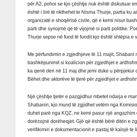
për A2, pohoi se kjo çështje nuk është diskutuar e
është i lirë të rikthehet te Nisma Thurje, partia ku ai
organizatë e shoqërisë civile, që e kemi nisur bas
parti dhe synojmë që të vijojmë si parti politike. P
Thurje sepse në fund të fundit kjo është shtëpia e 
Me përfundimin e zgjedhjeve të 11 majit, Shabani m
bashkëpunimit si koalicion për zgjedhjet e ardhshm
ka qenë deri në 11 maj dhe jemi duke u përpjeku
Bëhet dhe aktorëve të tjerë për zgjedhjet e ardhshm
Një çështje tjetër e pazgjidhur mbetet ndarja e ma
Shabanin, kjo mund të zgjidhet vetëm nga Komision
duhet parë nga KQZ, ne kemi pasur një angazhim që 
dorëzojnë dorëheqjet. Gjë që është bërë ditën e z
verifikimin e dokumentacionit e pastaj të kalojë te l