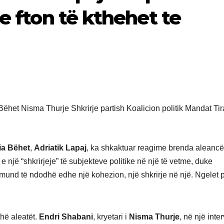
 e fton të kthehet te
ia Bëhet
,
Adriatik Lapaj
, ka shkaktuar reagime brenda aleancë
një “shkrirjeje” të subjekteve politike në një të vetme, duke
mund të ndodhë edhe një kohezion, një shkrirje në një. Ngelet p
thë aleatët.
Endri Shabani
, kryetari i
Nisma Thurje
, në një inter