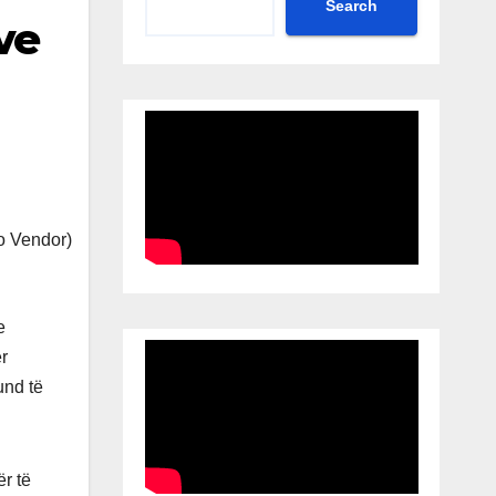
Search
ve
e
r
und të
r të