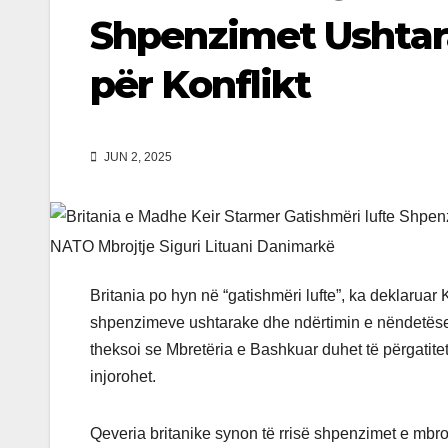
Shpenzimet Ushtar
për Konflikt
JUN 2, 2025
Britania po hyn në “gatishmëri lufte”, ka deklaruar 
shpenzimeve ushtarake dhe ndërtimin e nëndetësev
theksoi se Mbretëria e Bashkuar duhet të përgatit
injorohet.
Qeveria britanike synon të rrisë shpenzimet e mbroj