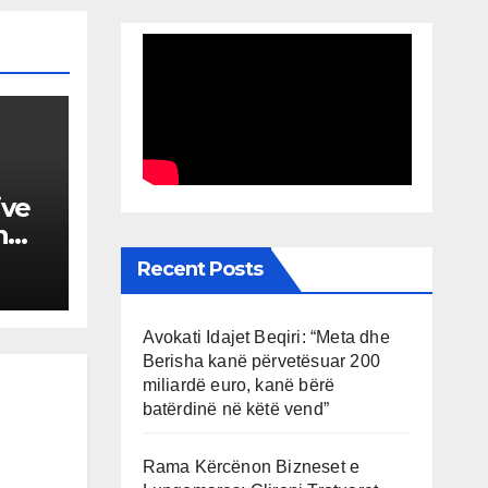
ive
n
Recent Posts
Avokati Idajet Beqiri: “Meta dhe
Berisha kanë përvetësuar 200
miliardë euro, kanë bërë
batërdinë në këtë vend”
Rama Kërcënon Bizneset e