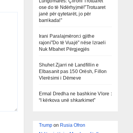
Lungomares: Çlironi Trotuaret
ose do të Ndërhyjmë!”Trotuaret
janë për qytetarët, jo për
barrikada!”
Irani Paralajmëron:i gjithe
rajoni”Do të Vuajë” nëse Izraeli
Nuk Mbahet Përgjegjës
Shuhet Zjarri në Landfillin e
Elbasanit pas 150 Orësh, Fillon
Vlerësimi i Dëmeve
Ermal Dredha ne bashkine Vlore :
“I kërkova unë shkarkimet”
Trump
on
Rusia Ofron