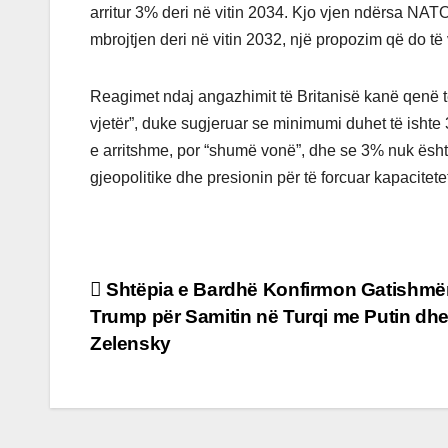
arritur 3% deri në vitin 2034. Kjo vjen ndërsa N
mbrojtjen deri në vitin 2032, një propozim që do të
Reagimet ndaj angazhimit të Britanisë kanë qenë të 
vjetër”, duke sugjeruar se minimumi duhet të isht
e arritshme, por “shumë vonë”, dhe se 3% nuk ësh
gjeopolitike dhe presionin për të forcuar kapacitet
Post
Shtëpia e Bardhë Konfirmon Gatishmër
Trump për Samitin në Turqi me Putin dh
navigation
Zelensky