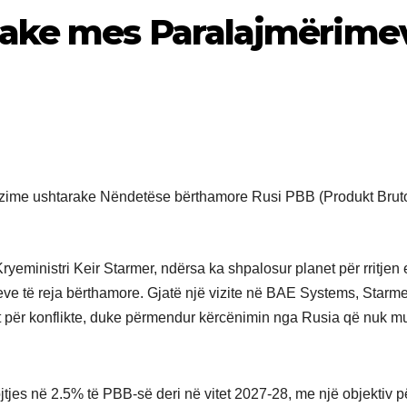
ake mes Paralajmërime
Kryeministri Keir Starmer, ndërsa ka shpalosur planet për rritjen 
e të reja bërthamore. Gjatë një vizite në BAE Systems, Starme
et për konflikte, duke përmendur kërcënimin nga Rusia që nuk m
tjes në 2.5% të PBB-së deri në vitet 2027-28, me një objektiv pë