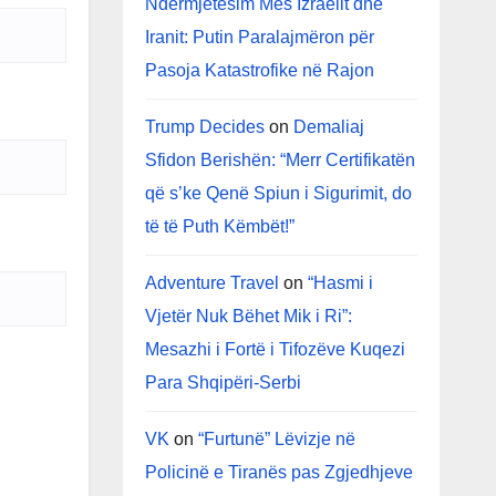
Ndërmjetësim Mes Izraelit dhe
Iranit: Putin Paralajmëron për
Pasoja Katastrofike në Rajon
Trump Decides
on
Demaliaj
Sfidon Berishën: “Merr Certifikatën
që s’ke Qenë Spiun i Sigurimit, do
të të Puth Këmbët!”
Adventure Travel
on
“Hasmi i
Vjetër Nuk Bëhet Mik i Ri”:
Mesazhi i Fortë i Tifozëve Kuqezi
Para Shqipëri-Serbi
VK
on
“Furtunë” Lëvizje në
Policinë e Tiranës pas Zgjedhjeve