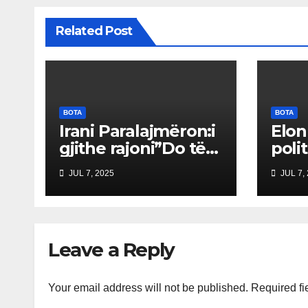
Related Post
BOTA
BOTA
Irani Paralajmëron:i
Elon
gjithe rajoni”Do të
poli
Vuajë” nëse Izraeli
“Par
JUL 7, 2025
JUL 7,
Nuk Mbahet
Ame
Përgjegjës
drej
treg
shqe
Leave a Reply
Your email address will not be published.
Required fi