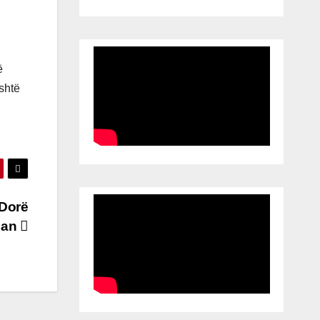
ë
shtë
 Dorë
man