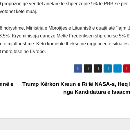
ATO propozon që vendet anëtare të shpenzojnë 5% të PBB-së për
 votohet këtë muaj.
ndryshme. Ministrja e Mbrojtjes e Lituanisë e quajti atë “lajm t
e 3.5%. Kryeministrja daneze Mette Frederiksen shprehu se 5% ë
të e mjaftueshme. Këto komente theksojnë urgjencën e situatës
et mbrojtëse në Evropë.
inë e
Trump Kërkon Kreun e Ri të NASA-s, Heq
e
nga Kandidatura e Isaac