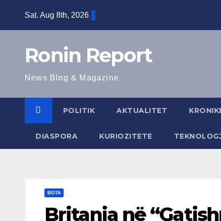
Skip
Sat. Aug 8th, 2026
to
content
Ronin Report
News Blog & Magazine
POLITIK
AKTUALITET
KRONIK
DIASPORA
KURIOZITETE
TEKNOLOGJ
BOTA
Britania në “Gatish