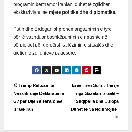
programin bërthamor iranian, duhet të zgjidhen
ekskluzivisht me
mjete politike dhe diplomatike
.
Putin dhe Erdogan shprehën angazhimin e tyre
për të vazhduar bashkëpunimin e ngushtë në
përpjekjet për de-përshkallëzimin e situatës dhe
gjetjen e zgjidhjeve paqësore.
Post
Trump Refuzon të
Izraeli nën Sulm: Thirrje
Nënshkruajë Deklaratën e
nga Gazetari Izraelit –
navigation
G7 për Uljen e Tensionve
“Shqipëria dhe Europa
Izrael-Iran
Duhet të Na Ndihmojnë”