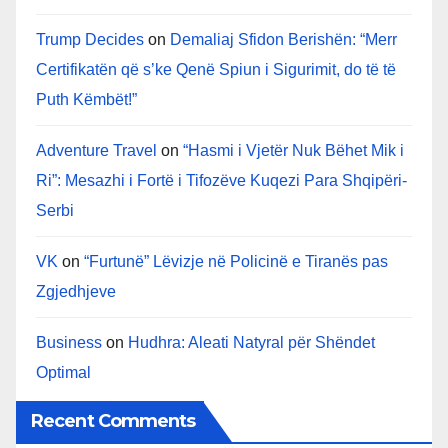
Trump Decides
on
Demaliaj Sfidon Berishën: “Merr
Certifikatën që s’ke Qenë Spiun i Sigurimit, do të të
Puth Këmbët!”
Adventure Travel
on
“Hasmi i Vjetër Nuk Bëhet Mik i
Ri”: Mesazhi i Fortë i Tifozëve Kuqezi Para Shqipëri-
Serbi
VK
on
“Furtunë” Lëvizje në Policinë e Tiranës pas
Zgjedhjeve
Business
on
Hudhra: Aleati Natyral për Shëndet
Optimal
Recent Comments