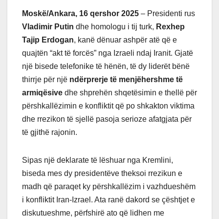
Moskë/Ankara, 16 qershor 2025
– Presidenti rus
Vladimir Putin
dhe homologu i tij turk,
Rexhep
Tajip Erdogan
, kanë dënuar ashpër atë që e
quajtën “akt të forcës” nga Izraeli ndaj Iranit.
Gjatë
një bisede telefonike të hënën, të dy liderët bënë
thirrje për një
ndërprerje të menjëhershme të
armiqësive
dhe shprehën shqetësimin e thellë për
përshkallëzimin e konfliktit që po shkakton viktima
dhe rrezikon të sjellë pasoja serioze afatgjata për
të gjithë rajonin.
Sipas një deklarate të lëshuar nga Kremlini,
biseda mes dy presidentëve theksoi rrezikun e
madh që paraqet ky përshkallëzim i vazhdueshëm
i konfliktit Iran-Izrael.
Ata ranë dakord se çështjet e
diskutueshme, përfshirë ato që lidhen me