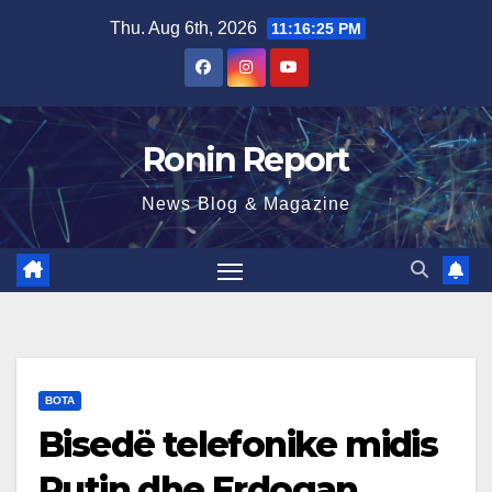
Skip
Thu. Aug 6th, 2026
11:16:26 PM
to
content
Ronin Report
News Blog & Magazine
BOTA
Bisedë telefonike midis
Putin dhe Erdogan