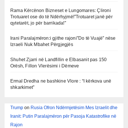
Rama Kërcënon Bizneset e Lungomares: Çlironi
Trotuaret ose do të Ndërhyjmë!”Trotuaret janë për
qytetarët, jo për barrikada!”
Irani Paralajmëron:i gjithe rajoni”Do të Vuajë” nëse
Izraeli Nuk Mbahet Përgjegjës
Shuhet Zjarri në Landfillin e Elbasanit pas 150
Orësh, Fillon Vlerësimi i Dëmeve
Ermal Dredha ne bashkine Vlore : “I kërkova unë
shkarkimet”
Trump
on
Rusia Ofron Ndërmjetësim Mes Izraelit dhe
Iranit: Putin Paralajmëron për Pasoja Katastrofike në
Rajon