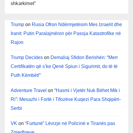
shkarkimet”
Trump
on
Rusia Ofron Ndërmjetësim Mes Izraelit dhe
Iranit: Putin Paralajmëron për Pasoja Katastrofike në
Rajon
Trump Decides
on
Demaliaj Sfidon Berishën: “Merr
Certifikatën që s’ke Qenë Spiun i Sigurimit, do të të
Puth Këmbët!”
Adventure Travel
on
“Hasmi i Vjetër Nuk Bëhet Mik i
Ri”: Mesazhi i Fortë i Tifozëve Kuqezi Para Shqipëri-
Serbi
VK
on
“Furtunë” Lëvizje në Policinë e Tiranës pas
Zgjedhjeve