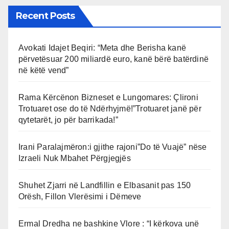
Recent Posts
Avokati Idajet Beqiri: “Meta dhe Berisha kanë
përvetësuar 200 miliardë euro, kanë bërë batërdinë
në këtë vend”
Rama Kërcënon Bizneset e Lungomares: Çlironi
Trotuaret ose do të Ndërhyjmë!”Trotuaret janë për
qytetarët, jo për barrikada!”
Irani Paralajmëron:i gjithe rajoni”Do të Vuajë” nëse
Izraeli Nuk Mbahet Përgjegjës
Shuhet Zjarri në Landfillin e Elbasanit pas 150
Orësh, Fillon Vlerësimi i Dëmeve
Ermal Dredha ne bashkine Vlore : “I kërkova unë