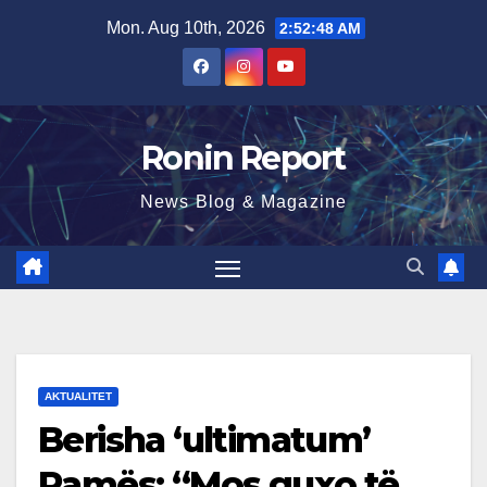
Skip
Mon. Aug 10th, 2026
2:52:49 AM
to
content
Ronin Report
News Blog & Magazine
AKTUALITET
Berisha ‘ultimatum’
Ramës: “Mos guxo të