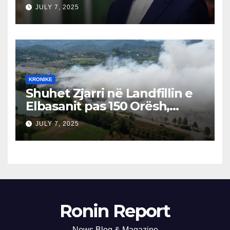
Izraeli Nuk Mbahet
JULY 7, 2025
Përgjegjës
KRONIKE
Shuhet Zjarri në Landfillin e
Elbasanit pas 150 Orësh,
Fillon Vlerësimi i Dëmeve
JULY 7, 2025
Ronin Report
News Blog & Magazine