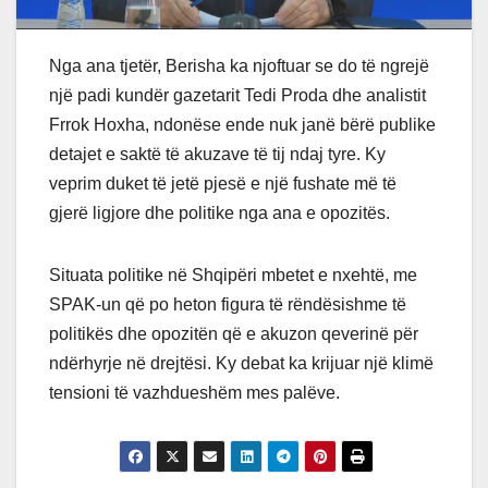
Nga ana tjetër, Berisha ka njoftuar se do të ngrejë
një padi kundër gazetarit Tedi Proda dhe analistit
Frrok Hoxha, ndonëse ende nuk janë bërë publike
detajet e saktë të akuzave të tij ndaj tyre. Ky
veprim duket të jetë pjesë e një fushate më të
gjerë ligjore dhe politike nga ana e opozitës.
Situata politike në Shqipëri mbetet e nxehtë, me
SPAK-un që po heton figura të rëndësishme të
politikës dhe opozitën që e akuzon qeverinë për
ndërhyrje në drejtësi. Ky debat ka krijuar një klimë
tensioni të vazhdueshëm mes palëve.