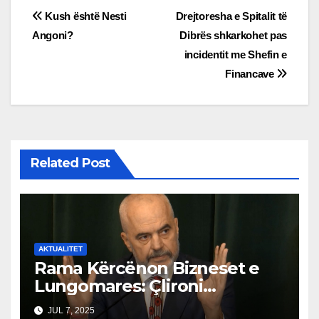
Post
Kush është Nesti
Drejtoresha e Spitalit të
Angoni?
Dibrës shkarkohet pas
navigation
incidentit me Shefin e
Financave
Related Post
AKTUALITET
Rama Kërcënon Bizneset e
Lungomares: Çlironi
Trotuaret ose do të
JUL 7, 2025