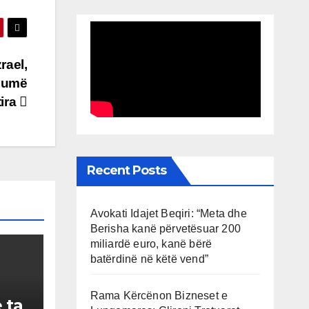
rael,
humë
tira
Recent Posts
Avokati Idajet Beqiri: “Meta dhe
Berisha kanë përvetësuar 200
miliardë euro, kanë bërë
batërdinë në këtë vend”
Rama Kërcënon Bizneset e
 ta