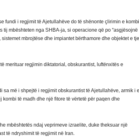
 fundi i regjimit të Ajetullahëve do të shënonte çlirimin e kombi
 sipas tij mbështeten nga SHBA-ja, si operacione që po “asgjësojnë 
e, sistemet mbrojtëse dhe impiantet bërthamore dhe objektet e tj
ë merituar regjimin diktatorial, obskurantist, luftënxitës e
 sa më i shpejtë i regjimit obskurantist të Ajetullahëve, armik i e
ëtij kombi të madh dhe një fitore të vërtetë për paqen dhe
dhe mbështetës ndaj veprimeve izraelite, duke theksuar një
t të ndryshimit të regjimit në Iran.