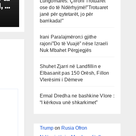
Lungomares: Çlironi Trotuaret
, se
ose do të Ndërhyjmë!”Trotuaret
i
janë për qytetarët, jo për
që
barrikada!”
Irani Paralajmëron:i gjithe
rajoni”Do të Vuajë” nëse Izraeli
Nuk Mbahet Përgjegjës
Shuhet Zjarri në Landfillin e
Elbasanit pas 150 Orësh, Fillon
Vlerësimi i Dëmeve
Ermal Dredha ne bashkine Vlore :
“I kërkova unë shkarkimet”
Trump
on
Rusia Ofron