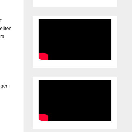
t
elitën
era
gër i