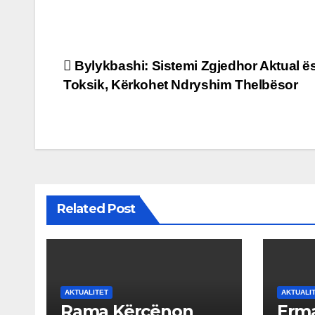
Post
Bylykbashi: Sistemi Zgjedhor Aktual ë
Toksik, Kërkohet Ndryshim Thelbësor
navigation
Related Post
AKTUALITET
AKTUALI
Rama Kërcënon
Erma