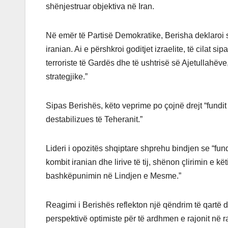
shënjestruar objektiva në Iran.
Në emër të Partisë Demokratike, Berisha deklaroi se
iranian. Ai e përshkroi goditjet izraelite, të cilat
terroriste të Gardës dhe të ushtrisë së Ajetullahëv
strategjike.”
Sipas Berishës, këto veprime po çojnë drejt “fundit t
destabilizues të Teheranit.”
Lideri i opozitës shqiptare shprehu bindjen se “fundi
kombit iranian dhe lirive të tij, shënon çlirimin e k
bashkëpunimin në Lindjen e Mesme.”
Reagimi i Berishës reflekton një qëndrim të qartë 
perspektivë optimiste për të ardhmen e rajonit në ras