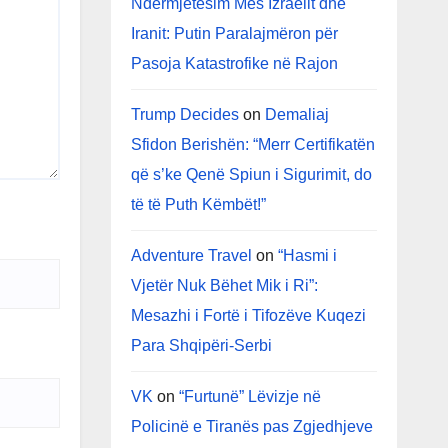
Ndërmjetësim Mes Izraelit dhe
Iranit: Putin Paralajmëron për
Pasoja Katastrofike në Rajon
Trump Decides
on
Demaliaj
Sfidon Berishën: “Merr Certifikatën
që s’ke Qenë Spiun i Sigurimit, do
të të Puth Këmbët!”
Adventure Travel
on
“Hasmi i
Vjetër Nuk Bëhet Mik i Ri”:
Mesazhi i Fortë i Tifozëve Kuqezi
Para Shqipëri-Serbi
VK
on
“Furtunë” Lëvizje në
Policinë e Tiranës pas Zgjedhjeve