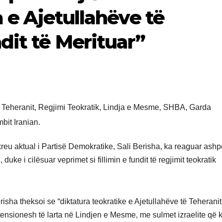
a e Ajetullahëve të
dit të Merituar”
kreu aktual i Partisë Demokratike, Sali Berisha, ka reaguar ashp
 duke i cilësuar veprimet si fillimin e fundit të regjimit teokratik
ha theksoi se “diktatura teokratike e Ajetullahëve të Teheranit 
ë tensionesh të larta në Lindjen e Mesme, me sulmet izraelite që