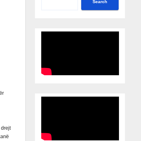
Search
ër
drejt
 kanë