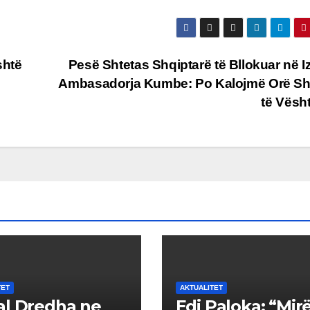
shtë
Pesë Shtetas Shqiptarë të Bllokuar në Iz
Ambasadorja Kumbe: Po Kalojmë Orë S
të Vësh
TET
AKTUALITET
l Dredha ne
Edi Paloka: “Mirë